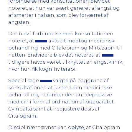
forbindelse med konsultationen blev det
noteret, at hun var svært generet af angst og
af smerter i halsen, som blev forværret af
angsten.
Det blev i forbindelse med konsultationen
noteret, at
aktuelt modtog medicinsk
behandling med Citalopram og Mirtazapin til
natten. Endvidere blev det noteret, at
tidligere havde været tilknyttet en angstklinik,
hvor hun fik kognitiv terapi.
Speciallæge
valgte på baggrund af
konsultationen at justere den medicinske
behandling, herunder den antidepressive
medicin i form af ordination af præparatet
Cymbalta samt at nedjustere dosis af
Citalopram.
Disciplinærnævnet kan oplyse, at Citalopram