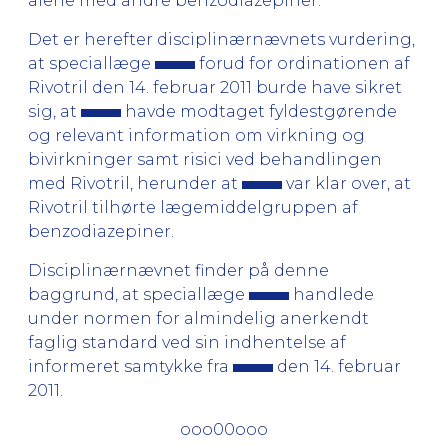
alene med andre benzodiazepiner.
Det er herefter disciplinærnævnets vurdering,
at speciallæge
forud for ordinationen af
Rivotril den 14. februar 2011 burde have sikret
sig, at
havde modtaget fyldestgørende
og relevant information om virkning og
bivirkninger samt risici ved behandlingen
med Rivotril, herunder at
var klar over, at
Rivotril tilhørte lægemiddelgruppen af
benzodiazepiner.
Disciplinærnævnet finder på denne
baggrund, at speciallæge
handlede
under normen for almindelig anerkendt
faglig standard ved sin indhentelse af
informeret samtykke fra
den 14. februar
2011.
ooo00ooo