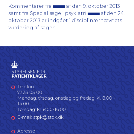
Kommentarer fra
af den 9. oktober 2013
samt fra Speciallæge i psykiatri
af den 24.
oktober 2013 er indgået i disciplinærnævnets
vurdering af sagen.
Telefon
72 33 05 00
Mandag, tirsdag, onsdag og fredag: kl. 8.00 -
14.00
Torsdag: kl. 8.00-16.00
E-mail: stpk@stpk.dk
Adresse