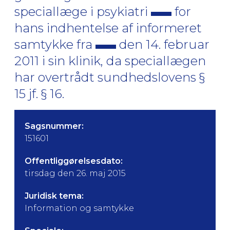
speciallæge i psykiatri
for
hans indhentelse af informeret
samtykke fra
den 14. februar
2011 i sin klinik, da speciallægen
har overtrådt sundhedslovens §
15 jf. § 16.
Sagsnummer:
151601
Offentliggørelsesdato:
tirsdag den 26. maj 2015
Juridisk tema:
Information og samtykke