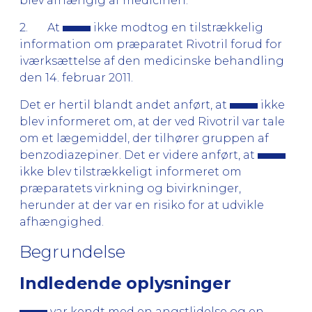
blev afhængig af medicinen.
2. At
ikke modtog en tilstrækkelig
information om præparatet Rivotril forud for
iværksættelse af den medicinske behandling
den 14. februar 2011.
Det er hertil blandt andet anført, at
ikke
blev informeret om, at der ved Rivotril var tale
om et lægemiddel, der tilhører gruppen af
benzodiazepiner. Det er videre anført, at
ikke blev tilstrækkeligt informeret om
præparatets virkning og bivirkninger,
herunder at der var en risiko for at udvikle
afhængighed.
Begrundelse
Indledende oplysninger
var kendt med en angstlidelse og en