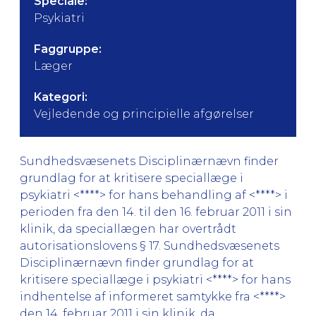
Speciale:
Psykiatri
Faggruppe:
Læger
Kategori:
Vejledende og principielle afgørelser
Sundhedsvæsenets Disciplinærnævn finder
grundlag for at kritisere speciallæge i
psykiatri <****> for hans behandling af <****> i
perioden fra den 14. til den 16. februar 2011 i sin
klinik, da speciallægen har overtrådt
autorisationslovens § 17. Sundhedsvæsenets
Disciplinærnævn finder grundlag for at
kritisere speciallæge i psykiatri <****> for hans
indhentelse af informeret samtykke fra <****>
den 14. februar 2011 i sin klinik, da