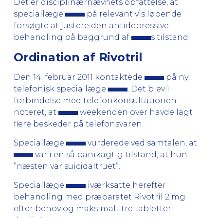
Det er disciplinærnævnets opfattelse, at
speciallæge
på relevant vis løbende
forsøgte at justere den antidepressive
behandling på baggrund af
s tilstand.
Ordination af Rivotril
Den 14. februar 2011 kontaktede
på ny
telefonisk speciallæge
. Det blev i
forbindelse med telefonkonsultationen
noteret, at
weekenden over havde lagt
flere beskeder på telefonsvaren.
Speciallæge
vurderede ved samtalen, at
var i en så panikagtig tilstand, at hun
”næsten var suicidaltruet”.
Speciallæge
iværksatte herefter
behandling med præparatet Rivotril 2 mg
efter behov og maksimalt tre tabletter