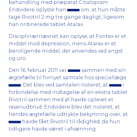
behandling med præparat Citalopram.
Endvidere oplyste han
om, at hun måtte
tage Rivotril 2 mg tre gange dagligt, ligesom
han ordinerede tablet Atarax.
Disciplinærnævnet kan oplyse, at Fontex er et
middel mod depression, mens Atarax er et
beroligende middel, der anvendes ved angst
og uro.
Den 16. februar 2011 var
sammen med sin
ægtefælle til fornyet samtale hos speciallæge
. Det blev ved samtalen noteret, at
i
forbindelse med indtagelse af en ekstra tablet
Rivotril sammen med øl havde oplevet et
raseriudbrud. Endvidere blev det noteret, at
hendes ægtefælle udtrykte bekymring over, at
havde fået Rivotril til rådighed, da hun
tidligere havde været i afvænning.