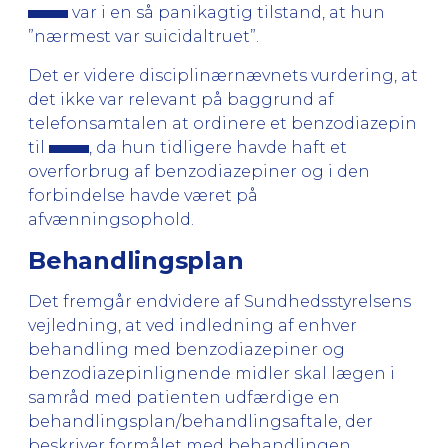
var i en så panikagtig tilstand, at hun
”nærmest var suicidaltruet”.
Det er videre disciplinærnævnets vurdering, at
det ikke var relevant på baggrund af
telefonsamtalen at ordinere et benzodiazepin
til
, da hun tidligere havde haft et
overforbrug af benzodiazepiner og i den
forbindelse havde været på
afvænningsophold.
Behandlingsplan
Det fremgår endvidere af Sundhedsstyrelsens
vejledning, at ved indledning af enhver
behandling med benzodiazepiner og
benzodiazepinlignende midler skal lægen i
samråd med patienten udfærdige en
behandlingsplan/behandlingsaftale, der
beskriver formålet med behandlingen,