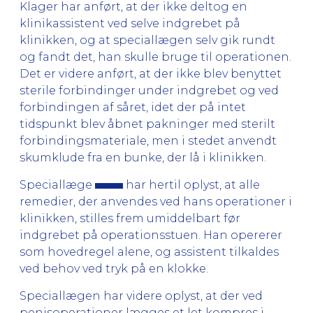
Klager har anført, at der ikke deltog en
klinikassistent ved selve indgrebet på
klinikken, og at speciallægen selv gik rundt
og fandt det, han skulle bruge til operationen.
Det er videre anført, at der ikke blev benyttet
sterile forbindinger under indgrebet og ved
forbindingen af såret, idet der på intet
tidspunkt blev åbnet pakninger med sterilt
forbindingsmateriale, men i stedet anvendt
skumklude fra en bunke, der lå i klinikken.
Speciallæge
har hertil oplyst, at alle
remedier, der anvendes ved hans operationer i
klinikken, stilles frem umiddelbart før
indgrebet på operationsstuen. Han opererer
som hovedregel alene, og assistent tilkaldes
ved behov ved tryk på en klokke.
Speciallægen har videre oplyst, at der ved
penisoperationer lægges et let kompres i