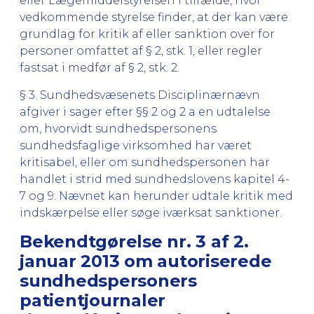
eller Lægemiddelstyrelsen i tilfælde, hvor
vedkommende styrelse finder, at der kan være
grundlag for kritik af eller sanktion over for
personer omfattet af § 2, stk. 1, eller regler
fastsat i medfør af § 2, stk. 2.
§ 3. Sundhedsvæsenets Disciplinærnævn
afgiver i sager efter §§ 2 og 2 a en udtalelse
om, hvorvidt sundhedspersonens
sundhedsfaglige virksomhed har været
kritisabel, eller om sundhedspersonen har
handlet i strid med sundhedslovens kapitel 4-
7 og 9. Nævnet kan herunder udtale kritik med
indskærpelse eller søge iværksat sanktioner.
Bekendtgørelse nr. 3 af 2.
januar 2013 om autoriserede
sundhedspersoners
patientjournaler