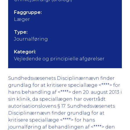
Faggruppe:
Læger
Type:
Journalføring
Kategori:
Vejledende og principielle afgørelser
Sundhedsvæsenets Disciplinærnævn finder
grundlag for at kritisere speciallæge <****> for
hans behandling af <****> den 20. august 2013 i
sin klinik, da speciallægen har overtrådt
autorisationslovens § 17. Sundhedsvæsenets
Disciplinærnævn finder grundlag for at
kritisere speciallæge <****> for hans
journalføring af behandlingen af <****> den