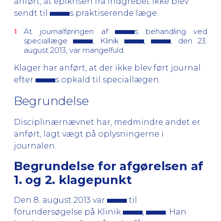
anført, at epikrisen fra indgrebet ikke blev
sendt til
s praktiserende læge.
At journalføringen af
s behandling ved
speciallæge
, Klinik
,
, den 23.
august 2013, var mangelfuld.
Klager har anført, at der ikke blev ført journal
efter
s opkald til speciallægen.
Begrundelse
Disciplinærnævnet har, medmindre andet er
anført, lagt vægt på oplysningerne i
journalen.
Begrundelse for afgørelsen af
1. og 2. klagepunkt
Den 8. august 2013 var
til
forundersøgelse på Klinik
,
. Han