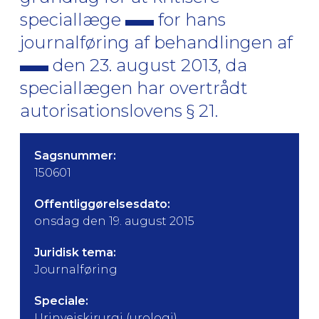
speciallæge
for hans
journalføring af behandlingen af
den 23. august 2013, da
speciallægen har overtrådt
autorisationslovens § 21.
Sagsnummer:
150601
Offentliggørelsesdato:
onsdag den 19. august 2015
Juridisk tema:
Journalføring
Speciale:
Urinvejskirurgi (urologi)