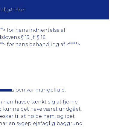
 afgørelser
*> for hans indhentelse af
vens § 15, jf. § 16.
*> for hans behandling af <****>
s ben var mangelfuld.
 han havde tænkt sig at fjerne
ed kunne det have været undgået,
esker til at holde ham, og idet
e har en sygeplejefaglig baggrund