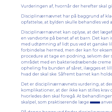
Vurderingen af, hvornår der herefter skal 
Disciplinærnævnet har på baggrund af klag
opfattelse, at bylden skulle behandles ved a
Disciplinærnævnet kan oplyse, at det lægefa
en vandvorte på benet af et barn. Det kan
med udtømning af lidt pus ved et ganske lil
forbindelse hermed, men der kan for eksem
procedure at tage en podning, selvom der st
området med en bakteriedræbende creme (Fuci
opheling fra bunden af såret, ilægges et li
hvad der skal ske. Såfremt barnet kan holde
Det er disciplinærnævnets vurdering, at de
komplikationer, at der ikke kan stilles kr
hvorledes den skal foregå. At behandlinge
skalpel, som praktiserende læge
anven