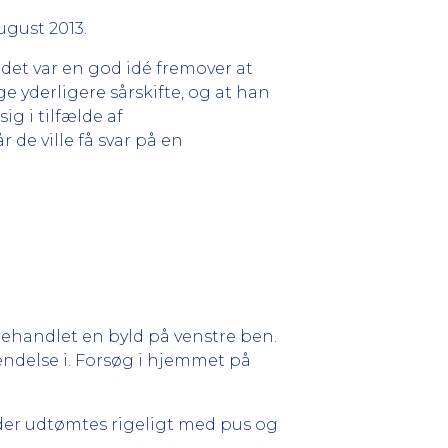
august 2013.
t det var en god idé fremover at
ge yderligere sårskifte, og at han
ig i tilfælde af
 de ville få svar på en
behandlet en byld på venstre ben.
ændelse i. Forsøg i hjemmet på
der udtømtes rigeligt med pus og