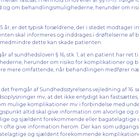
er fastsat i henhold til lov eller af §§ 17-19. Ifølge lov
tand og om behandlingsmulighederne, herunder om ris
15 år, er det typisk forældrene, der i stedet modtager 
ten skal informeres og inddrages i drøftelserne af 
, medmindre dette kan skade patienten.
 af sundhedsloven § 16, stk. 1, at en patient har ret t
derne, herunder om risiko for komplikationer og bivi
 være mere omfattende, når behandlingen medfører nær
 det fremgår af Sundhedsstyrelsens vejledning af 16.
oplysninger mv., at det ikke entydigt kan fastsættes,
 om mulige komplikationer mv. i forbindelse med un
punkt altid skal give information om alvorlige og
vorlige og sjældent forekommende eller bagatelagtig
 ofte give information herom. Der kan som udgangspu
telagtige og sjældent forekommende komplikatione