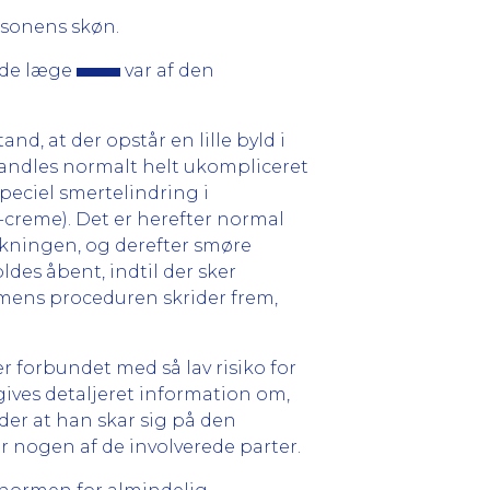
rsonens skøn.
ende læge
var af den
d, at der opstår en lille byld i
handles normalt helt ukompliceret
peciel smertelindring i
creme). Det er herefter normal
yrkningen, og derefter smøre
des åbent, indtil der sker
, mens proceduren skrider frem,
 forbundet med så lav risiko for
gives detaljeret information om,
der at han skar sig på den
or nogen af de involverede parter.