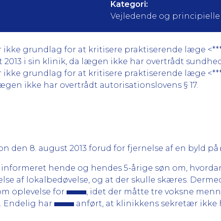
Kategori:
Vejledende og principielle
ke grundlag for at kritisere praktiserende læge <***
2013 i sin klinik, da lægen ikke har overtrådt sundhedslo
ke grundlag for at kritisere praktiserende læge <***
 lægen ikke har overtrådt autorisationslovens § 17.
on den 8. august 2013 forud for fjernelse af en byld på
e informeret hende og hendes 5-årige søn om, hvordan
se af lokalbedøvelse, og at der skulle skæres. Derm
som oplevelse for
, idet der måtte tre voksne menn
. Endelig har
anført, at klinikkens sekretær ikk