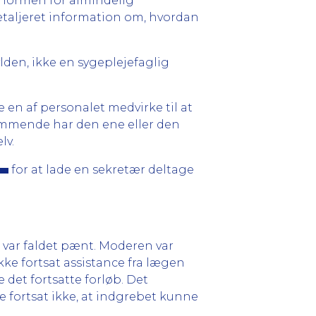
normen for almindelig
detaljeret information om, hvordan
den, ikke en sygeplejefaglig
 en af personalet medvirke til at
kommende har den ene eller den
lv.
for at lade en sekretær deltage
en var faldet pænt. Moderen var
kke fortsat assistance fra lægen
e det fortsatte forløb. Det
e fortsat ikke, at indgrebet kunne