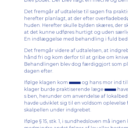
blev podet. Der blev ilagt en meche og be
Det fremgår af udtalelse til sagen fra prak
herefter planlagt, at der efter overfladeb
huden. Herefter skulle bylden skæres, der 
at det kunne udføres hurtigt og uden særli
En indlæggelse med behandling i fuld bed
Det fremgår videre af udtalelsen, at indgreb
hånd fri og kom derfor til at gribe om kniv
Behandlingen blev dog færdiggjort som plan
dagen efter.
Ifølge klagen kom
og hans mor ind til
klager burde praktiserende læge
have
s ben, herunder om anvendelse af lokalbed
havde udviklet sig til en voldsom oplevelse 
skalpellen under indgrebet.
Ifølge § 15, stk. 1, i sundhedsloven må ing