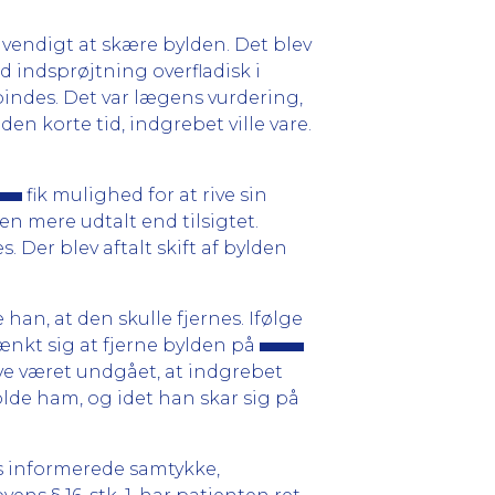
ødvendigt at skære bylden. Det blev
 indsprøjtning overfladisk i
bindes. Det var lægens vurdering,
n korte tid, indgrebet ville vare.
fik mulighed for at rive sin
en mere udtalt end tilsigtet.
Der blev aftalt skift af bylden
an, at den skulle fjernes. Ifølge
nkt sig at fjerne bylden på
ve været undgået, at indgrebet
olde ham, og idet han skar sig på
ns informerede samtykke,