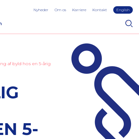
Nyheder
Om os
Karriere
Kontakt
English
n
ng af byld hos en 5-årig
IG
N 5-