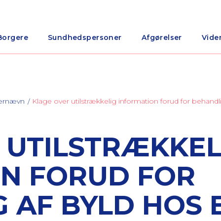
Borgere
Sundhedspersoner
Afgørelser
Vide
nærnævn
Klage over utilstrækkelig information forud for behandli
 UTILSTRÆKKEL
N FORUD FOR
 AF BYLD HOS E