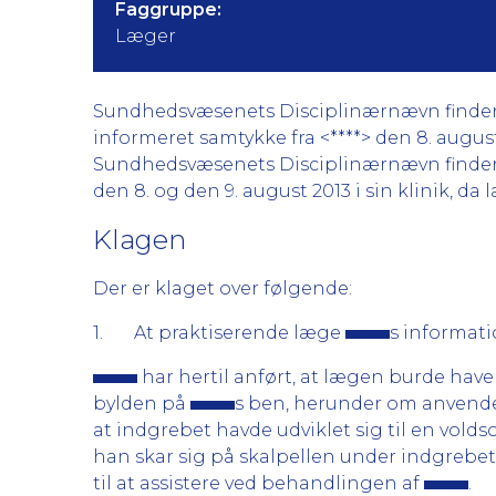
Faggruppe:
Læger
Sundhedsvæsenets Disciplinærnævn finder ik
informeret samtykke fra <****> den 8. august 
Sundhedsvæsenets Disciplinærnævn finder ik
den 8. og den 9. august 2013 i sin klinik, da
Klagen
Der er klaget over følgende:
1. At praktiserende læge
s informati
har hertil anført, at lægen burde hav
bylden på
s ben, herunder om anvendel
at indgrebet havde udviklet sig til en vold
han skar sig på skalpellen under indgrebet
til at assistere ved behandlingen af
.