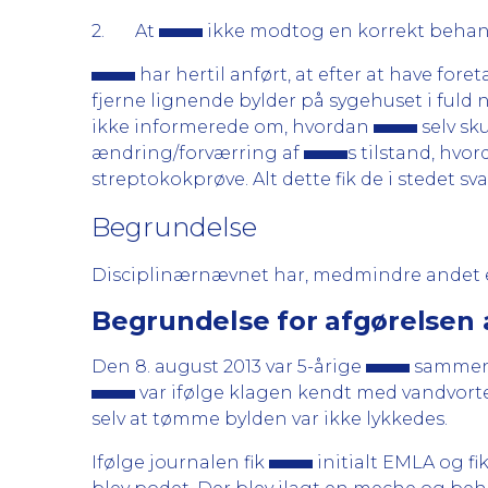
2. At
ikke modtog en korrekt behan
har hertil anført, at efter at have foret
fjerne lignende bylder på sygehuset i fuld na
ikke informerede om, hvordan
selv sku
ændring/forværring af
s tilstand, hvo
streptokokprøve. Alt dette fik de i stedet sv
Begrundelse
Disciplinærnævnet har, medmindre andet er
Begrundelse for afgørelsen 
Den 8. august 2013 var 5-årige
sammen 
var ifølge klagen kendt med vandvorte
selv at tømme bylden var ikke lykkedes.
Ifølge journalen fik
initialt EMLA og f