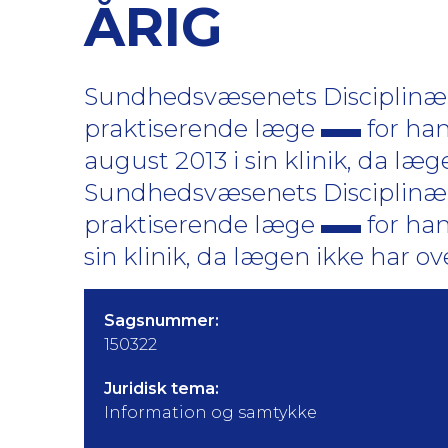
ÅRIG
Sundhedsvæsenets Disciplinærn
praktiserende læge
for han
august 2013 i sin klinik, da læge
Sundhedsvæsenets Disciplinærn
praktiserende læge
for ha
sin klinik, da lægen ikke har ov
Sagsnummer:
150322
Juridisk tema:
Information og samtykke