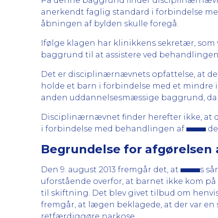
På denne baggrund finder disciplinærnævn
anerkendt faglig standard i forbindelse m
åbningen af bylden skulle foregå.
Ifølge klagen har klinikkens sekretær, som 
baggrund til at assistere ved behandlingen
Det er disciplinærnævnets opfattelse, at de
holde et barn i forbindelse med et mindre
anden uddannelsesmæssige baggrund, da 
Disciplinærnævnet finder herefter ikke, at 
i forbindelse med behandlingen af
de
Begrundelse for afgørelsen 
Den 9. august 2013 fremgår det, at
s så
uforstående overfor, at barnet ikke kom på 
til skiftning. Det blev givet tilbud om henvis
fremgår, at lægen beklagede, at der var en 
retfærdiggøre narkose.