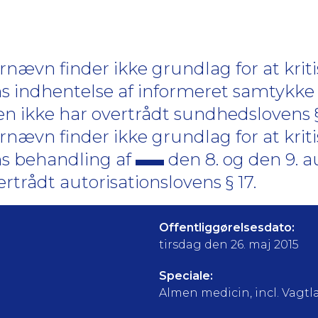
ævn finder ikke grundlag for at kriti
s indhentelse af informeret samtykke
n ikke har overtrådt sundhedslovens § 15
ævn finder ikke grundlag for at kriti
ns behandling af
den 8. og den 9. a
ertrådt autorisationslovens § 17.
Offentliggørelsesdato:
tirsdag den 26. maj 2015
Speciale:
Almen medicin, incl. Vagt