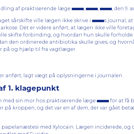
dling af praktiserende læge
,
,
, den 9. 
aget sårskifte ville lægen ikke skrive i
s journal, a
rkose. Det er videre anført, at lægen ikke ville foreta
lle skifte forbinding, og hvordan hun skulle forholde s
rdan den ordinerede antibiotika skulle gives, og hvornår
ar på og hjælp til fra vagtlæger.
 anført, lagt vægt på oplysningerne i journalen.
af 1. klagepunkt
med sin mor hos praktiserende læge
for at få 
r på kroppen, og det var en af dem, der var gået bet
ik papelanæstesi med Xylocain. Lægen inciderede, og 