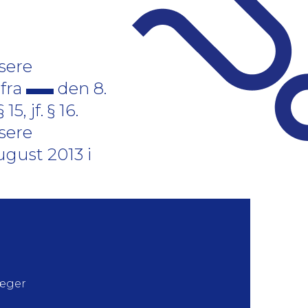
sere
 fra
den 8.
, jf. § 16.
sere
ugust 2013 i
læger