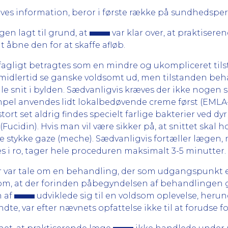
gives information, beror i første række på sundhedspe
en lagt til grund, at
var klar over, at praktiser
t åbne den for at skaffe afløb.
gligt betragtes som en mindre og ukompliceret tilstan
 imidlertid se ganske voldsomt ud, men tilstanden be
le snit i bylden. Sædvanligvis kræves der ikke nogen s
pel anvendes lidt lokalbedøvende creme først (EMLA-
ort set aldrig findes specielt farlige bakterier ved d
din). Hvis man vil være sikker på, at snittet skal hol
lle stykke gaze (meche). Sædvanligvis fortæller lægen
s i ro, tager hele proceduren maksimalt 3-5 minutter.
r var tale om en behandling, der som udgangspunkt er
av om, at der forinden påbegyndelsen af behandlingen 
n af
udviklede sig til en voldsom oplevelse, herun
dte, var efter nævnets opfattelse ikke til at forudse f