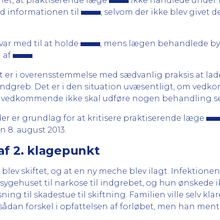
et, at praktiserende læge
ikke handlede under 
ed informationen til
, selvom der ikke blev givet 
var med til at holde
, mens lægen behandlede byl
 af
.
t er i overensstemmelse med sædvanlig praksis at lade
 indgreb. Det er i den situation uvæsentligt, om ved
vedkommende ikke skal udføre nogen behandling se
der er grundlag for at kritisere praktiserende læge
n 8. august 2013.
af 2. klagepunkt
r blev skiftet, og at en ny meche blev ilagt. Infektion
sygehuset til narkose til indgrebet, og hun ønskede i
ning til skadestue til skiftning. Familien ville selv klar
sådan forskel i opfattelsen af forløbet, men han ment