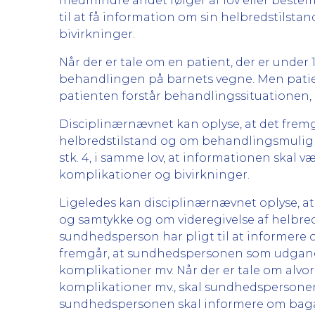
medmindre andet følger af lov eller bestemmels
til at få information om sin helbredstils
bivirkninger.
Når der er tale om en patient, der er under 
behandlingen på barnets vegne. Men patien
patienten forstår behandlingssituationen
Disciplinærnævnet kan oplyse, at det fremgår
helbredstilstand og om behandlingsmulighe
stk. 4, i samme lov, at informationen skal
komplikationer og bivirkninger.
Ligeledes kan disciplinærnævnet oplyse, at
og samtykke og om videregivelse af helbreds
sundhedsperson har pligt til at informere
fremgår, at sundhedspersonen som udgangs
komplikationer mv. Når der er tale om al
komplikationer mv., skal sundhedspersonen
sundhedspersonen skal informere om baga