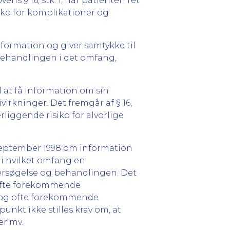
ens § 16, stk. 1, har patienten ret
iko for komplikationer og
information og giver samtykke til
behandlingen i det omfang,
il at få information om sin
rkninger. Det fremgår af § 16,
liggende risiko for alvorlige
 september 1998 om information
 i hvilket omfang en
dersøgelse og behandlingen. Det
 ofte forekommende
e og ofte forekommende
nkt ikke stilles krav om, at
r mv.