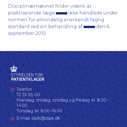
Disciplinærnævnet finder videre, at
praktiserende læge
ikke handlede under
normen for almindelig anerkendt faglig
standard ved sin behandling af
den 6.
september 2010.
Telefon
72 33 05 00
Mandag, tirsdag, onsdag og fredag: kl. 8.00 -
14.00
Torsdag: kl. 8.00-16.00
E-mail: stpk@stpk.dk