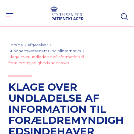
Forside
Afgørelser
Sundhedsvæsenets Disciplinærnævn
Klage over undladelse af information til
forældremyndighedsindehaver
KLAGE OVER
UNDLADELSE AF
INFORMATION TIL
FORÆLDREMYNDIGH
EDSINDEHAVER