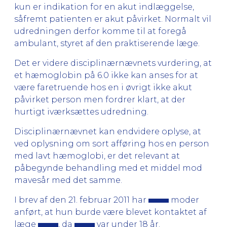
kun er indikation for en akut indlæggelse,
såfremt patienten er akut påvirket. Normalt vil
udredningen derfor komme til at foregå
ambulant, styret af den praktiserende læge.
Det er videre disciplinærnævnets vurdering, at
et hæmoglobin på 6.0 ikke kan anses for at
være faretruende hos en i øvrigt ikke akut
påvirket person men fordrer klart, at der
hurtigt iværksættes udredning.
Disciplinærnævnet kan endvidere oplyse, at
ved oplysning om sort afføring hos en person
med lavt hæmoglobi, er det relevant at
påbegynde behandling med et middel mod
mavesår med det samme.
I brev af den 21. februar 2011 har
moder
anført, at hun burde være blevet kontaktet af
læge
, da
var under 18 år.