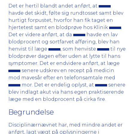
Det er hertil blandt andet anført, at
havde det skidt, følte sig rundtosset samt blev
hurtigt forpustet, hvorfor han fik taget en
hjertetest samt en blodprøve hos Klinik
.
Det er videre anført, at da
havde en lav
blodprocent og sortfarvet afføring, blev han
henvist til læge
, som henviste
til nye
blodprøver dagen efter uden at lytte til hans
symptomer. Det er endvidere anført, at læge
senere udskrev en recept på medicin
mod mavesår efter en telefonsamtale med
mor. Det er endelig oplyst, at
senere
blev indlagt akut via hans egen praktiserende
læge med en blodprocent på cirka fire.
Begrundelse
Disciplinærnævnet har, med mindre andet er
anført, lagt vægt på oplysningerne i