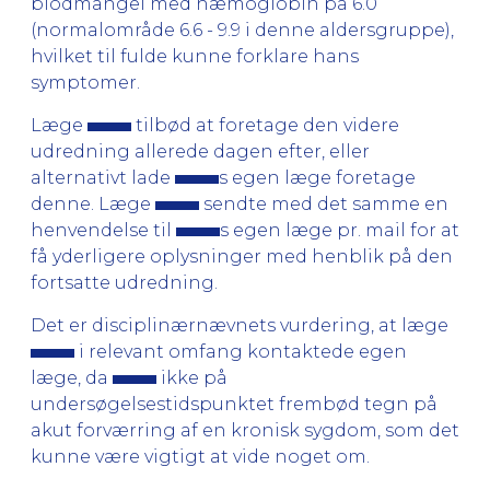
blodmangel med hæmoglobin på 6.0
(normalområde 6.6 - 9.9 i denne aldersgruppe),
hvilket til fulde kunne forklare hans
symptomer.
Læge
tilbød at foretage den videre
udredning allerede dagen efter, eller
alternativt lade
s egen læge foretage
denne. Læge
sendte med det samme en
henvendelse til
s egen læge pr. mail for at
få yderligere oplysninger med henblik på den
fortsatte udredning.
Det er disciplinærnævnets vurdering, at læge
i relevant omfang kontaktede egen
læge, da
ikke på
undersøgelsestidspunktet frembød tegn på
akut forværring af en kronisk sygdom, som det
kunne være vigtigt at vide noget om.