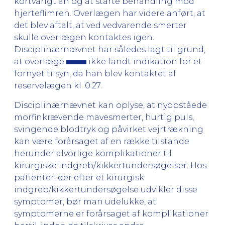
kortvarigt an og at starte behandling mod
hjerteflimren. Overlægen har videre anført, at
det blev aftalt, at ved vedvarende smerter
skulle overlægen kontaktes igen.
Disciplinærnævnet har således lagt til grund,
at overlæge
ikke fandt indikation for et
fornyet tilsyn, da han blev kontaktet af
reservelægen kl. 0.27.
Disciplinærnævnet kan oplyse, at nyopståede
morfinkrævende mavesmerter, hurtig puls,
svingende blodtryk og påvirket vejrtrækning
kan være forårsaget af en række tilstande
herunder alvorlige komplikationer til
kirurgiske indgreb/kikkertundersøgelser. Hos
patienter, der efter et kirurgisk
indgreb/kikkertundersøgelse udvikler disse
symptomer, bør man udelukke, at
symptomerne er forårsaget af komplikationer