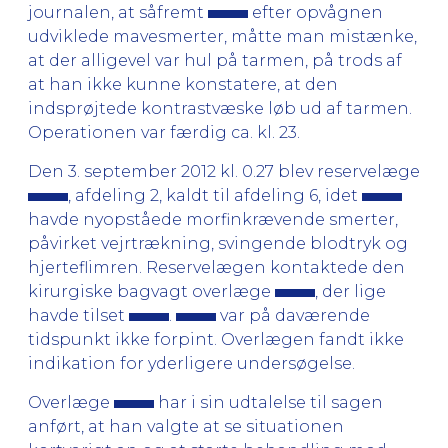
journalen, at såfremt
efter opvågnen
udviklede mavesmerter, måtte man mistænke,
at der alligevel var hul på tarmen, på trods af
at han ikke kunne konstatere, at den
indsprøjtede kontrastvæske løb ud af tarmen.
Operationen var færdig ca. kl. 23.
Den 3. september 2012 kl. 0.27 blev reservelæge
, afdeling 2, kaldt til afdeling 6, idet
havde nyopståede morfinkrævende smerter,
påvirket vejrtrækning, svingende blodtryk og
hjerteflimren. Reservelægen kontaktede den
kirurgiske bagvagt overlæge
, der lige
havde tilset
.
var på daværende
tidspunkt ikke forpint. Overlægen fandt ikke
indikation for yderligere undersøgelse.
Overlæge
har i sin udtalelse til sagen
anført, at han valgte at se situationen