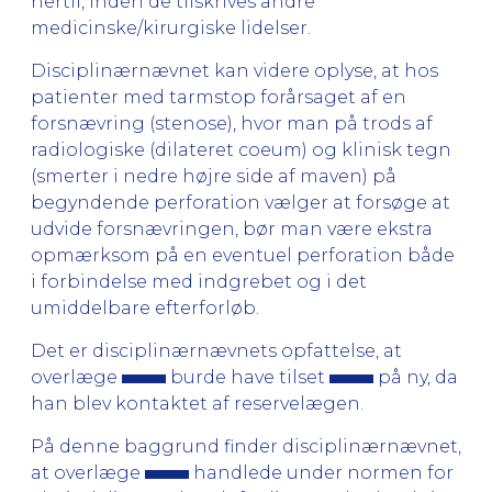
hertil, inden de tilskrives andre
medicinske/kirurgiske lidelser.
Disciplinærnævnet kan videre oplyse, at hos
patienter med tarmstop forårsaget af en
forsnævring (stenose), hvor man på trods af
radiologiske (dilateret coeum) og klinisk tegn
(smerter i nedre højre side af maven) på
begyndende perforation vælger at forsøge at
udvide forsnævringen, bør man være ekstra
opmærksom på en eventuel perforation både
i forbindelse med indgrebet og i det
umiddelbare efterforløb.
Det er disciplinærnævnets opfattelse, at
overlæge
burde have tilset
på ny, da
han blev kontaktet af reservelægen.
På denne baggrund finder disciplinærnævnet,
at overlæge
handlede under normen for