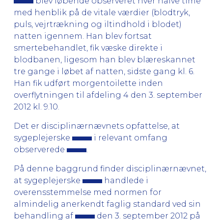
blev løbende observeret hver halve time
med henblik på de vitale værdier (blodtryk,
puls, vejrtrækning og iltindhold i blodet)
natten igennem. Han blev fortsat
smertebehandlet, fik væske direkte i
blodbanen, ligesom han blev blæreskannet
tre gange i løbet af natten, sidste gang kl. 6.
Han fik udført morgentoilette inden
overflytningen til afdeling 4 den 3. september
2012 kl. 9.10.
Det er disciplinærnævnets opfattelse, at
sygeplejerske
i relevant omfang
observerede
.
På denne baggrund finder disciplinærnævnet,
at sygeplejerske
handlede i
overensstemmelse med normen for
almindelig anerkendt faglig standard ved sin
behandling af
den 3. september 2012 på