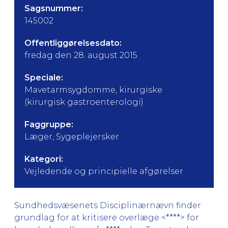
Sagsnummer:
145002
Offentliggørelsesdato:
fredag den 28. august 2015
Speciale:
Mavetarmsygdomme, kirurgiske
(kirurgisk gastroenterologi)
Faggruppe:
Læger, Sygeplejersker
Kategori:
Vejledende og principielle afgørelser
Sundhedsvæsenets Disciplinærnævn finder
grundlag for at kritisere overlæge <****> for