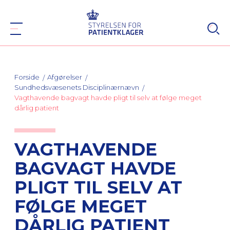
Forside
Afgørelser
Sundhedsvæsenets Disciplinærnævn
Vagthavende bagvagt havde pligt til selv at følge meget
dårlig patient
VAGTHAVENDE
BAGVAGT HAVDE
PLIGT TIL SELV AT
FØLGE MEGET
DÅRLIG PATIENT