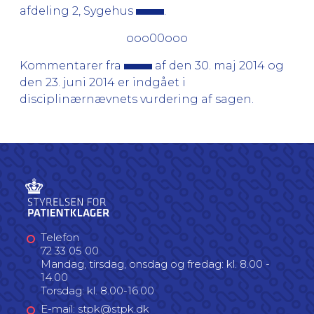
afdeling 2, Sygehus
.
ooo00ooo
Kommentarer fra
af den 30. maj 2014 og
den 23. juni 2014 er indgået i
disciplinærnævnets vurdering af sagen.
Telefon
72 33 05 00
Mandag, tirsdag, onsdag og fredag: kl. 8.00 -
14.00
Torsdag: kl. 8.00-16.00
E-mail: stpk@stpk.dk