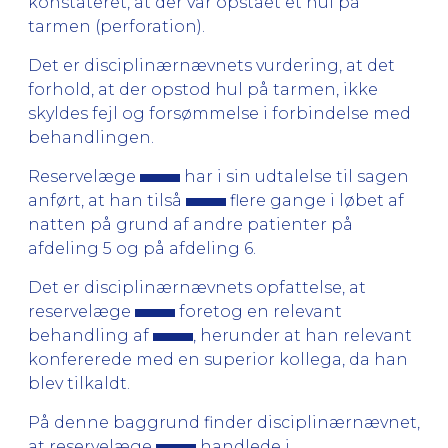
konstateret, at der var opstået et hul på
tarmen (perforation).
Det er disciplinærnævnets vurdering, at det
forhold, at der opstod hul på tarmen, ikke
skyldes fejl og forsømmelse i forbindelse med
behandlingen.
Reservelæge
har i sin udtalelse til sagen
anført, at han tilså
flere gange i løbet af
natten på grund af andre patienter på
afdeling 5 og på afdeling 6.
Det er disciplinærnævnets opfattelse, at
reservelæge
foretog en relevant
behandling af
, herunder at han relevant
konfererede med en superior kollega, da han
blev tilkaldt.
På denne baggrund finder disciplinærnævnet,
at reservelæge
handlede i