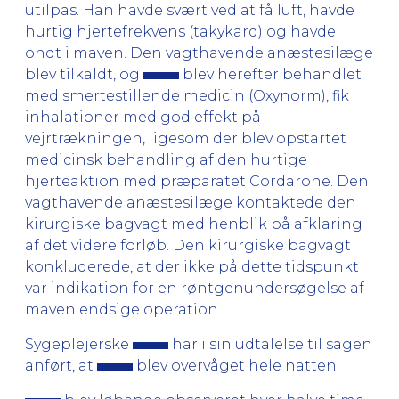
utilpas. Han havde svært ved at få luft, havde
hurtig hjertefrekvens (takykard) og havde
ondt i maven. Den vagthavende anæstesilæge
blev tilkaldt, og
blev herefter behandlet
med smertestillende medicin (Oxynorm), fik
inhalationer med god effekt på
vejrtrækningen, ligesom der blev opstartet
medicinsk behandling af den hurtige
hjerteaktion med præparatet Cordarone. Den
vagthavende anæstesilæge kontaktede den
kirurgiske bagvagt med henblik på afklaring
af det videre forløb. Den kirurgiske bagvagt
konkluderede, at der ikke på dette tidspunkt
var indikation for en røntgenundersøgelse af
maven endsige operation.
Sygeplejerske
har i sin udtalelse til sagen
anført, at
blev overvåget hele natten.