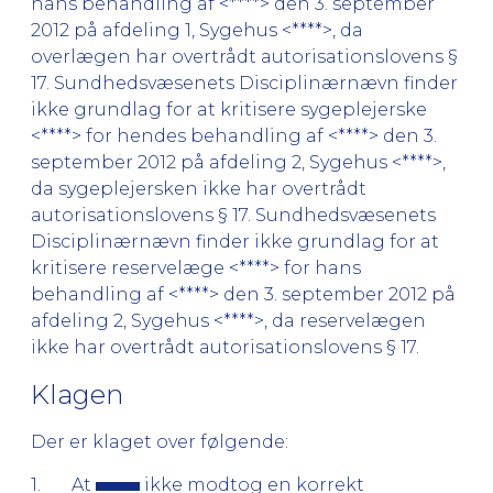
hans behandling af <****> den 3. september
2012 på afdeling 1, Sygehus <****>, da
overlægen har overtrådt autorisationslovens §
17. Sundhedsvæsenets Disciplinærnævn finder
ikke grundlag for at kritisere sygeplejerske
<****> for hendes behandling af <****> den 3.
september 2012 på afdeling 2, Sygehus <****>,
da sygeplejersken ikke har overtrådt
autorisationslovens § 17. Sundhedsvæsenets
Disciplinærnævn finder ikke grundlag for at
kritisere reservelæge <****> for hans
behandling af <****> den 3. september 2012 på
afdeling 2, Sygehus <****>, da reservelægen
ikke har overtrådt autorisationslovens § 17.
Klagen
Der er klaget over følgende:
1. At
ikke modtog en korrekt