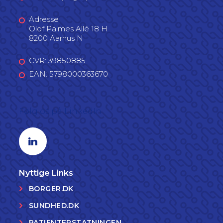
Adresse
Olof Palmes Allé 18 H
8200 Aarhus N
CVR: 39850885
EAN: 5798000363670
Følg os på LinkedIn
Linkedin profil
Nyttige Links
BORGER.DK
SUNDHED.DK
PATIENTERSTATNINGEN