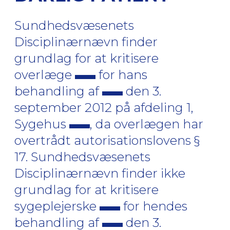
Sundhedsvæsenets
Disciplinærnævn finder
grundlag for at kritisere
overlæge
for hans
behandling af
den 3.
september 2012 på afdeling 1,
Sygehus
, da overlægen har
overtrådt autorisationslovens §
17. Sundhedsvæsenets
Disciplinærnævn finder ikke
grundlag for at kritisere
sygeplejerske
for hendes
behandling af
den 3.