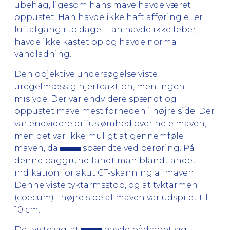
ubehag, ligesom hans mave havde været
oppustet. Han havde ikke haft afføring eller
luftafgang i to dage. Han havde ikke feber,
havde ikke kastet op og havde normal
vandladning.
Den objektive undersøgelse viste
uregelmæssig hjerteaktion, men ingen
mislyde. Der var endvidere spændt og
oppustet mave mest forneden i højre side. Der
var endvidere diffus ømhed over hele maven,
men det var ikke muligt at gennemføle
maven, da
spændte ved berøring. På
denne baggrund fandt man blandt andet
indikation for akut CT-skanning af maven.
Denne viste tyktarmsstop, og at tyktarmen
(coecum) i højre side af maven var udspilet til
10 cm.
Det viste sig, at
havde pådraget sig