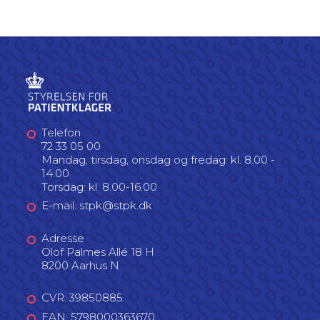
Telefon
72 33 05 00
Mandag, tirsdag, onsdag og fredag: kl. 8.00 -
14.00
Torsdag: kl. 8.00-16.00
E-mail: stpk@stpk.dk
Adresse
Olof Palmes Allé 18 H
8200 Aarhus N
CVR: 39850885
EAN: 5798000363670