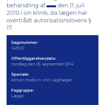
behandling af
den 11. juli
2010 i sin klinik, da lægen har
overtrådt autorisationslovens §
17.
Sagsnummer:
142902
Offentliggørelsesdato:
torsdag den 25. september 2014
Speciale:
Almen medicin, incl. Vagtlæger
Faggruppe:
Læger