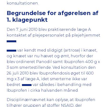
konsultationen.
Begrundelse for afgørelsen af
1. klagepunkt
Den 7. juni 2010 blev praktiserende læge A
kontaktet af plejepersonalet på plejehjemmet
.
var kendt med slidgigt (artrose) i knæet,
og knæet var nu hævet og ømt, hvorfor der
blev ordineret Panodil samt Ibuprofen 400 g x
3 som smertestillende. Ved konsultation den
26. juli 2010 blev Ibuprofendosis øget til 600
mg x 3 af læge A, idet smerterne ikke var
bedret.
var således i behandling med
Ibuprofen i cirka halvanden måned.
Disciplinærnævnet kan oplyse, at Ibuprofen
tilhører gruppen af stoffer NSAID, der