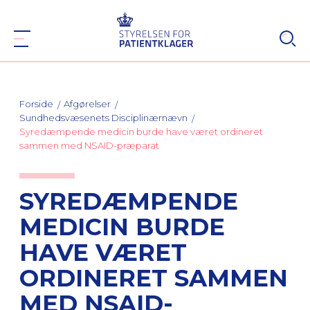
Forside
Afgørelser
Sundhedsvæsenets Disciplinærnævn
Syredæmpende medicin burde have været ordineret
sammen med NSAID-præparat
SYREDÆMPENDE
MEDICIN BURDE
HAVE VÆRET
ORDINERET SAMMEN
MED NSAID-