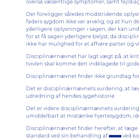
overså væsentlige symptomer, samt fejldi
Der foreligger således modstridende oplys
faders sygdom ikke var arvelig, og at hun d
yderligere oplysninger i sagen, der kan un
for at få sagen yderligere belyst, da disci
ikke har mulighed for at afhøre parter og 
Disciplinærnævnet har lagt vægt på, at kri
tvivlen skal komme den indklagede til gode
Disciplinærnævnet finder ikke grundlag for 
Det er disciplinærnævnets vurdering, at l
udredning af hendes sygehistorie.
Det er videre disciplinærnævnets vurdering,
umiddelbart at mistænke hjertesygdom, id
Disciplinærnævnet finder herefter, at læg
standard ved sin behandling af
ved ko