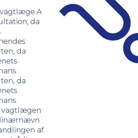
 vagtlæge A
ltation, da
s
 hendes
ten, da
enets
 hans
ten, da
enets
 hans
a vagtlægen
iplinærnævn
handlingen af