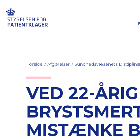
Forside
Afgørelser
Sundhedsvæsenets Discipli
VED 22-ÅRI
BRYSTSMER
MISTÆNKE B