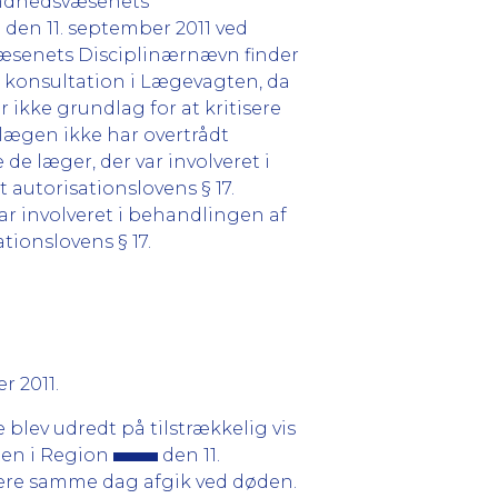
Sundhedsvæsenets
 den 11. september 2011 ved
væsenets Disciplinærnævn finder
ed konsultation i Lægevagten, da
ikke grundlag for at kritisere
tlægen ikke har overtrådt
de læger, der var involveret i
 autorisationslovens § 17.
ar involveret i behandlingen af
tionslovens § 17.
r 2011.
blev udredt på tilstrækkelig vis
ten i Region
den 11.
re samme dag afgik ved døden.