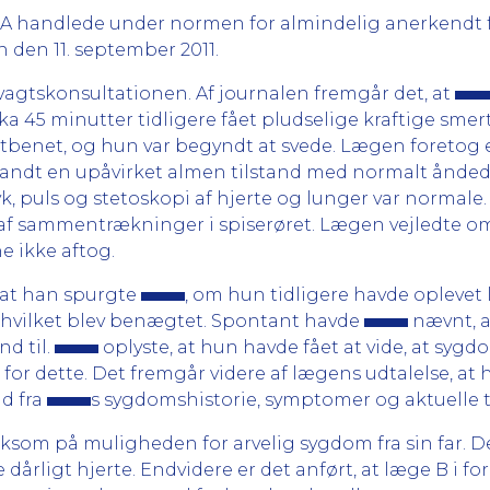
e A handlede under normen for almindelig anerkendt f
n den 11. september 2011.
evagtskonsultationen. Af journalen fremgår det, at
a 45 minutter tidligere fået pludselige kraftige smert
ystbenet, og hun var begyndt at svede. Lægen foretog
fandt en upåvirket almen tilstand med normalt ånded
k, puls og stetoskopi af hjerte og lunger var normal
 af sammentrækninger i spiserøret. Lægen vejledte o
 ikke aftog.
, at han spurgte
, om hun tidligere havde opleve
 hvilket blev benægtet. Spontant havde
nævnt, a
d til.
oplyste, at hun havde fået at vide, at sygd
or dette. Det fremgår videre af lægens udtalelse, at
d fra
s sygdomshistorie, symptomer og aktuelle t
m på muligheden for arvelig sygdom fra sin far. De
 dårligt hjerte. Endvidere er det anført, at læge B i 