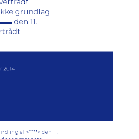
vertrådt
 ikke grundlag
den 11.
rtrådt
r 2014
ling af <****> den 11.