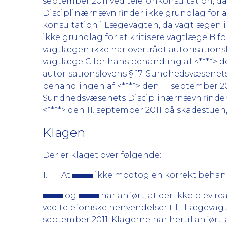
september 2011 ved telefonkonsultation, d
Disciplinærnævn finder ikke grundlag for at
konsultation i Lægevagten, da vagtlægen i
ikke grundlag for at kritisere vagtlæge B f
vagtlægen ikke har overtrådt autorisations
vagtlæge C for hans behandling af <****> d
autorisationslovens § 17. Sundhedsvæsenets 
behandlingen af <****> den 11. september 201
Sundhedsvæsenets Disciplinærnævn finder ik
<****> den 11. september 2011 på skadestuen,
Klagen
Der er klaget over følgende:
1. At
ikke modtog en korrekt behan
og
har anført, at der ikke blev r
ved telefoniske henvendelser til i Lægevag
september 2011. Klagerne har hertil anfør