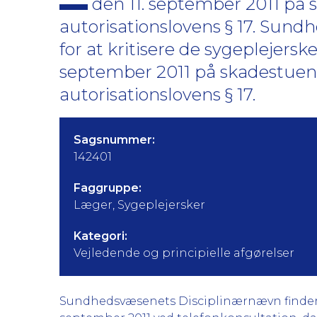
den 11. september 2011 på 
autorisationslovens § 17. Sun
for at kritisere de sygeplejersk
september 2011 på skadestuen
autorisationslovens § 17.
Sagsnummer:
142401
Faggruppe:
Læger, Sygeplejersker
Kategori:
Vejledende og principielle afgørelser
Sundhedsvæsenets Disciplinærnævn finder gr