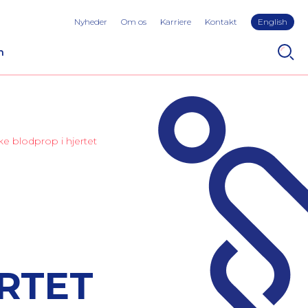
Nyheder
Om os
Karriere
Kontakt
English
n
e blodprop i hjertet
RTET