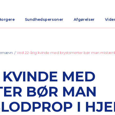
Borgere
Sundhedspersoner
Afgørelser
Vide
nærnævn
Ved 22-årig kvinde med brystsmerter bør man mistænk
G KVINDE MED
TER BØR MAN
LODPROP I HJE