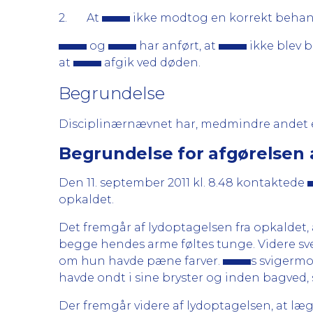
2. At
ikke modtog en korrekt behan
og
har anført, at
ikke blev b
at
afgik ved døden.
Begrundelse
Disciplinærnævnet har, medmindre andet er
Begrundelse for afgørelsen 
Den 11. september 2011 kl. 8.48 kontaktede
opkaldet.
Det fremgår af lydoptagelsen fra opkaldet, a
begge hendes arme føltes tunge. Videre sve
om hun havde pæne farver.
s svigerm
havde ondt i sine bryster og inden bagved,
Der fremgår videre af lydoptagelsen, at læ