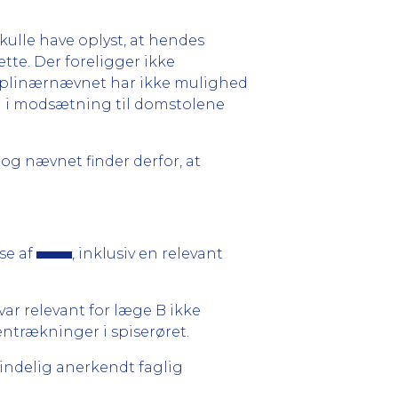
kulle have oplyst, at hendes
tte. Der foreligger ikke
sciplinærnævnet har ikke mulighed
 og i modsætning til domstolene
og nævnet finder derfor, at
se af
, inklusiv en relevant
ar relevant for læge B ikke
trækninger i spiserøret.
indelig anerkendt faglig