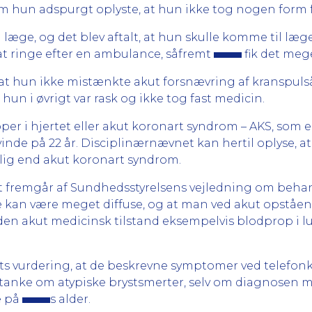
om hun adspurgt oplyste, at hun ikke tog nogen form 
en læge, og det blev aftalt, at hun skulle komme til l
t ringe efter en ambulance, såfremt
fik det mege
, at hun ikke mistænkte akut forsnævring af kranspuls
un i øvrigt var rask og ikke tog fast medicin.
er i hjertet eller akut koronart syndrom – AKS, som e
inde på 22 år. Disciplinærnævnet kan hertil oplyse, 
lig end akut koronart syndrom.
et fremgår af Sundhedsstyrelsens vejledning om behan
rne kan være meget diffuse, og at man ved akut opstå
nden akut medicinsk tilstand eksempelvis blodprop i 
s vurdering, at de beskrevne symptomer ved telefon
anke om atypiske brystsmerter, selv om diagnosen m
e på
s alder.