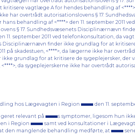
a vagtlægen har overtrådt autorisationslovens § 17. 
 kritisere vagtlæge A for hendes behandling af <****>
kke har overtrådt autorisationslovens § 17. Sundheds
or hans behandling af <****> den 11. september 2011 v
lovens § 17. Sundhedsvæsenets Disciplinærnævn finder 
en 11. september 2011 ved telefonkonsultation, da vag
Disciplinærnævn finder ikke grundlag for at kritisere 
1 på skadestuen, <****>, da lægerne ikke har overtrådt
ke grundlag for at kritisere de sygeplejersker, der v
 <****>, da sygeplejerskerne ikke har overtrådt autorisa
dling hos Lægevagten i Region
den 11. septembe
eageret relevant på
s symptomer, ligesom hun ikke 
ten i Region
samt ved konsultationer i Lægevag
t, at den manglende behandling medførte, at
sene