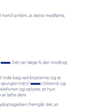
 hertil anført, at dette medførte,
n
. Det var læge A, der modtog
t inde bag ved brysterne, og at
spurgte ind til
s tilstand, og
telefonen og oplyste, at hun
 at løfte dem.
 lydoptagelsen fremgår det, at