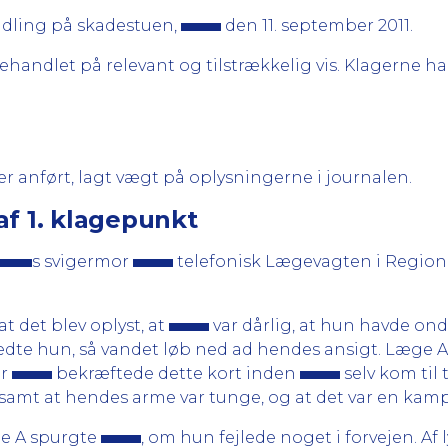
dling på skadestuen,
den 11. september 2011.
ehandlet på relevant og tilstrækkelig vis. Klagerne har
 anført, lagt vægt på oplysningerne i journalen.
af 1. klagepunkt
s svigermor
telefonisk Lægevagten i Regio
t det blev oplyst, at
var dårlig, at hun havde ond
dte hun, så vandet løb ned ad hendes ansigt. Læge A 
or
bekræftede dette kort inden
selv kom til 
 samt at hendes arme var tunge, og at det var en kamp
ge A spurgte
, om hun fejlede noget i forvejen. Af