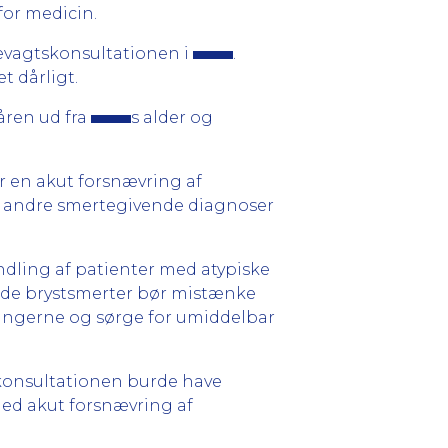
for medicin.
ægevagtskonsultationen i
.
t dårligt.
åren ud fra
s alder og
r en akut forsnævring af
at andre smertegivende diagnoser
dling af patienter med atypiske
ende brystsmerter bør mistænke
lungerne og sørge for umiddelbar
konsultationen burde have
ed akut forsnævring af