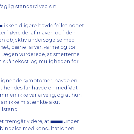
aglig standard ved sin
ikke tidligere havde fejlet noget
er i øvre del af maven og i den
 en objektiv undersøgelse med
ræt, pæne farver, varme og tør
e. Lægen vurderede, at smerterne
m skånekost, og muligheden for
t lignende symptomer, havde en
t hendes far havde en medfødt
ommen ikke var arvelig, og at hun
 han ikke mistænkte akut
ilstand.
t fremgår videre, at
under
forbindelse med konsultationen