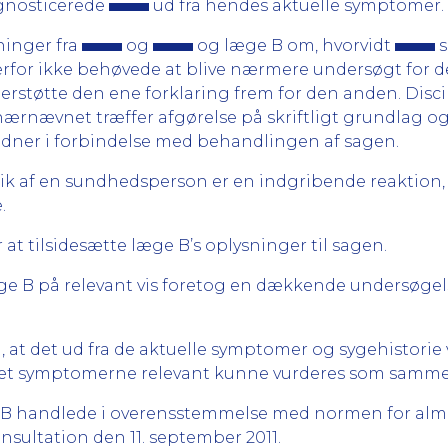
agnosticerede
ud fra hendes aktuelle symptomer.
ninger fra
og
og læge B om, hvorvidt
s
erfor ikke behøvede at blive nærmere undersøgt for de
derstøtte den ene forklaring frem for den anden. Di
plinærnævnet træffer afgørelse på skriftligt grundlag
vidner i forbindelse med behandlingen af sagen.
tik af en sundhedsperson er en indgribende reaktion, 
.
at tilsidesætte læge B’s oplysninger til sagen.
æge B på relevant vis foretog en dækkende undersøgel
 at det ud fra de aktuelle symptomer og sygehistorie v
et symptomerne relevant kunne vurderes som sammen
e B handlede i overensstemmelse med normen for alm
nsultation den 11. september 2011.