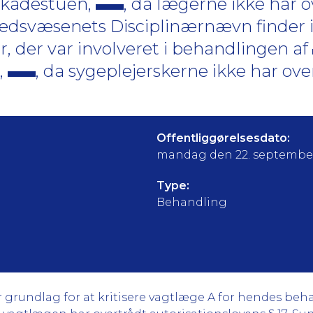
skadestuen,
, da lægerne ikke har o
dhedsvæsenets Disciplinærnævn finder
er, der var involveret i behandlingen af
,
, da sygeplejerskerne ikke har ove
Offentliggørelsesdato:
mandag den 22. septembe
Type:
Behandling
undlag for at kritisere vagtlæge A for hendes behand