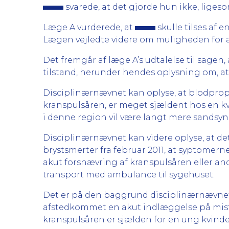
svarede, at det gjorde hun ikke, liges
Læge A vurderede, at
skulle tilses af 
Lægen vejledte videre om muligheden for a
Det fremgår af læge A’s udtalelse til sagen
tilstand, herunder hendes oplysning om, at h
Disciplinærnævnet kan oplyse, at blodpropp
kranspulsåren, er meget sjældent hos en kv
i denne region vil være langt mere sandsyn
Disciplinærnævnet kan videre oplyse, at d
brystsmerter fra februar 2011, at syptome
akut forsnævring af kranspulsåren eller a
transport med ambulance til sygehuset.
Det er på den baggrund disciplinærnævnet
afstedkommet en akut indlæggelse på mist
kranspulsåren er sjælden for en ung kvind