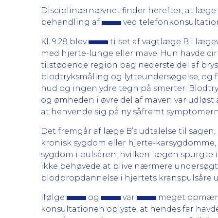
Disciplinærnævnet finder herefter, at læg
behandling af
ved telefonkonsultatio
Kl. 9.28 blev
tilset af vagtlæge B i læg
med hjerte-lunge eller mave. Hun havde cirk
tilstødende region bag nederste del af br
blodtryksmåling og lytteundersøgelse, og 
hud og ingen ydre tegn på smerter. Blodtry
og ømheden i øvre del af maven var udløst
at henvende sig på ny såfremt symptomerne
Det fremgår af læge B’s udtalelse til sagen
kronisk sygdom eller hjerte-karsygdomme,
sygdom i pulsåren, hvilken lægen spurgte in
ikke behøvede at blive nærmere undersøgt f
blodpropdannelse i hjertets kranspulsåre u
Ifølge
og
var
meget opmærkso
konsultationen oplyste, at hendes far havde