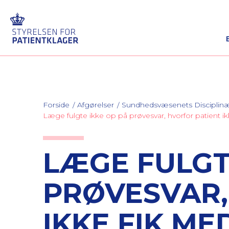
Forside
Afgørelser
Sundhedsvæsenets Discipli
Læge fulgte ikke op på prøvesvar, hvorfor patien
LÆGE FULGT
PRØVESVAR,
IKKE FIK M