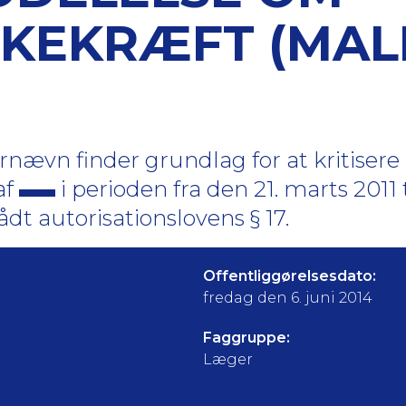
EKRÆFT (MAL
ævn finder grundlag for at kritisere
af
i perioden fra den 21. marts 2011 
ådt autorisationslovens § 17.
Offentliggørelsesdato:
fredag den 6. juni 2014
Faggruppe:
Læger