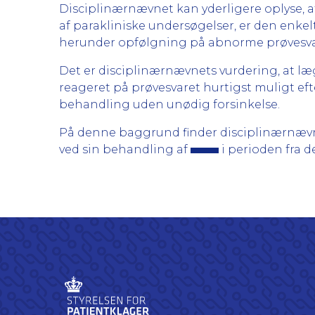
Disciplinærnævnet kan yderligere oplyse, at
af parakliniske undersøgelser, er den enke
herunder opfølgning på abnorme prøvesvar
Det er disciplinærnævnets vurdering, at l
reageret på prøvesvaret hurtigst muligt efte
behandling uden unødig forsinkelse.
På denne baggrund finder disciplinærnævn
ved sin behandling af
i perioden fra de