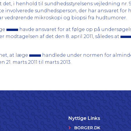
 det, i henhold til sundhedsstyrelsens vejledning nr. 
lte involverede sundhedsperson, der har ansvaret for
 vedrørende mikroskopi og biopsi fra hudtumorer.
æge
havde ansvaret for at følge op på undersøgel
r modtagelsen af det den 8. april 2011, således at
et, at læge
handlede under normen for alminde
n 21. marts 2011 til marts 2013.
Nyttige Links
BORGER.DK