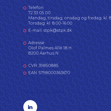
Telefon
72 33 05 00
Mandag, tirsdag, onsdag og fredag: kl. 8
Torsdag: kl. 8.00-16.00
E-mail: stpk@stpk.dk
Adresse
Olof Palmes Allé 18 H
8200 Aarhus N
CVR: 39850885
EAN: 5798000363670
Følg os på LinkedIn
Linkedin profil