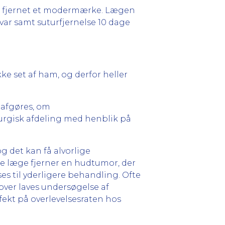
å fjernet et modermærke. Lægen
svar samt suturfjernelse 10 dage
kke set af ham, og derfor heller
 afgøres, om
irurgisk afdeling med henblik på
 det kan få alvorlige
de læge fjerner en hudtumor, der
s til yderligere behandling. Ofte
over laves undersøgelse af
ekt på overlevelsesraten hos