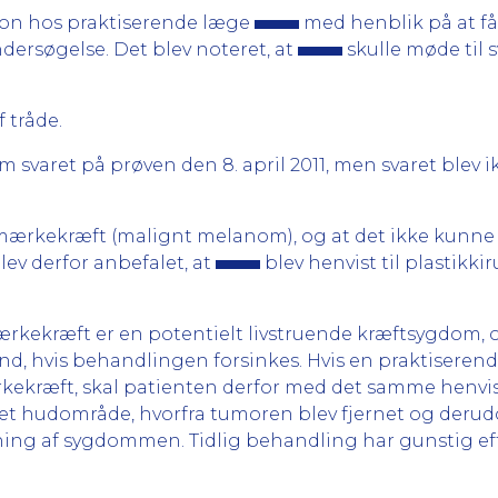
tion hos praktiserende læge
med henblik på at f
ersøgelse. Det blev noteret, at
skulle møde til 
f tråde.
om svaret på prøven den 8. april 2011, men svaret blev i
ermærkekræft (malignt melanom), og at det ikke kunne
ev derfor anbefalet, at
blev henvist til plastikk
kekræft er en potentielt livstruende kræftsygdom, og
nd, hvis behandlingen forsinkes. Hvis en praktiseren
ekræft, skal patienten derfor med det samme henvise
 det hudområde, hvorfra tumoren blev fjernet og derud
ning af sygdommen. Tidlig behandling har gunstig eff