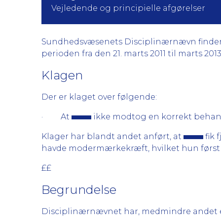
Vejledende og principielle afgørelser
Sundhedsvæsenets Disciplinærnævn finder gr
perioden fra den 21. marts 2011 til marts 2013
Klagen
Der er klaget over følgende:
· At
ikke modtog en korrekt beha
Klager har blandt andet anført, at
fik 
havde modermærkekræft, hvilket hun først f
££
Begrundelse
Disciplinærnævnet har, medmindre andet er