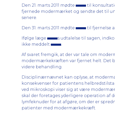
Den 21. marts 2011 mødte
til konsulta
fjernede modermærket og sendte det til und
senere.
Den 31. marts 2011 mødte
til fjernelse a
Ifølge læge
s udtalelse til sagen, indk
ikke meddelt
.
Af svaret fremgik, at der var tale om mod
modermærkekræften var fjernet helt. Det bl
videre behandling.
Disciplinærnævnet kan oplyse, at modermær
konsekvenser for patientens helbredstilsta
ved mikroskopi viser sig at være modermærk
skal der foretages yderligere operation af
lymfeknuder for at afgøre, om der er spred
patienter med modermærkekræft.