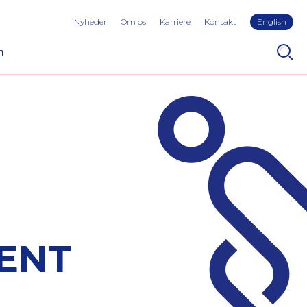
Nyheder
Om os
Karriere
Kontakt
English
n
ENT