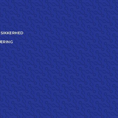
TSIKKERHED
ÆRING