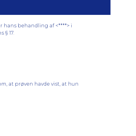
 hans behandling af <****> i
 § 17.
m, at prøven havde vist, at hun