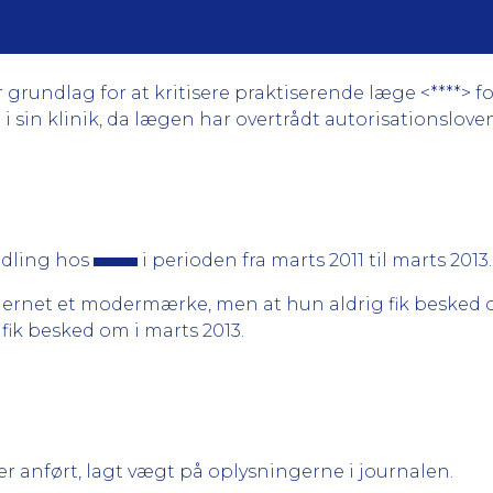
undlag for at kritisere praktiserende læge <****> for
 i sin klinik, da lægen har overtrådt autorisationslovens
ndling hos
i perioden fra marts 2011 til marts 2013.
fjernet et modermærke, men at hun aldrig fik besked o
ik besked om i marts 2013.
 anført, lagt vægt på oplysningerne i journalen.