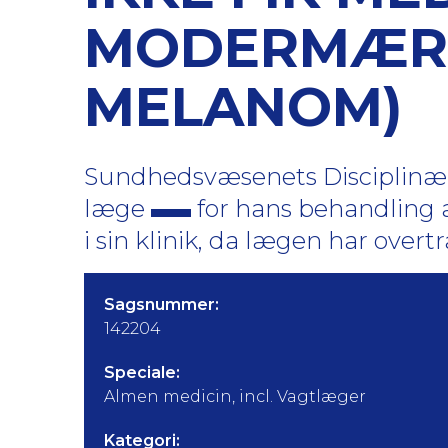
MODERMÆRK
MELANOM)
Sundhedsvæsenets Disciplinærn
læge
for hans behandling 
i sin klinik, da lægen har overtr
Sagsnummer:
142204
Speciale:
Almen medicin, incl. Vagtlæger
Kategori: