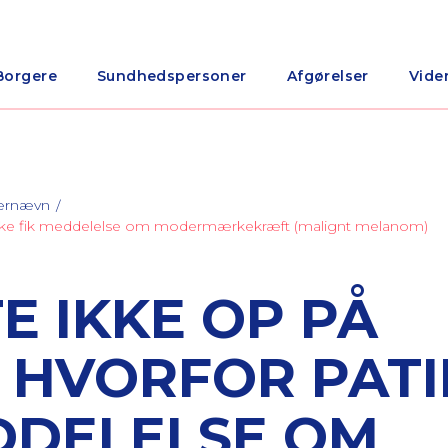
Borgere
Sundhedspersoner
Afgørelser
Vide
nærnævn
t ikke fik meddelelse om modermærkekræft (malignt melanom)
E IKKE OP PÅ
 HVORFOR PATI
EDDELELSE OM