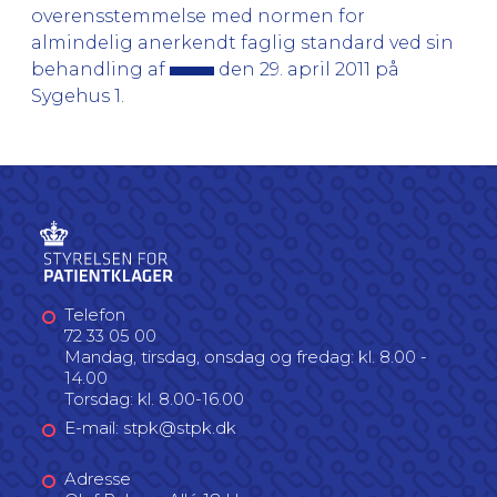
overensstemmelse med normen for
almindelig anerkendt faglig standard ved sin
behandling af
den 29. april 2011 på
Sygehus 1.
Telefon
72 33 05 00
Mandag, tirsdag, onsdag og fredag: kl. 8.00 -
14.00
Torsdag: kl. 8.00-16.00
E-mail: stpk@stpk.dk
Adresse