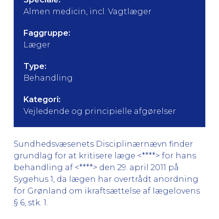
Almen medicin, incl. Vagtlæger
Faggruppe:
Læger
Type:
Behandling
Kategori:
Vejledende og principielle afgørelser
Sundhedsvæsenets Disciplinærnævn finder
grundlag for at kritisere læge <****> for hans
behandling af <****> den 29. april 2011 på
Sygehus 1, da lægen har overtrådt anordning
for Grønland om ikraftsættelse af lægelovens
§ 6, stk. 1.