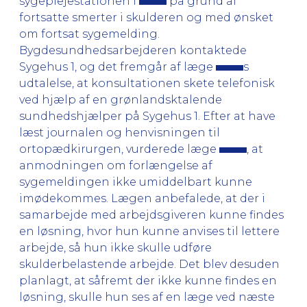
sygeplejestationen i
på grund af
fortsatte smerter i skulderen og med ønsket
om fortsat sygemelding.
Bygdesundhedsarbejderen kontaktede
Sygehus 1, og det fremgår af læge
s
udtalelse, at konsultationen skete telefonisk
ved hjælp af en grønlandsktalende
sundhedshjælper på Sygehus 1. Efter at have
læst journalen og henvisningen til
ortopædkirurgen, vurderede læge
, at
anmodningen om forlængelse af
sygemeldingen ikke umiddelbart kunne
imødekommes. Lægen anbefalede, at der i
samarbejde med arbejdsgiveren kunne findes
en løsning, hvor hun kunne anvises til lettere
arbejde, så hun ikke skulle udføre
skulderbelastende arbejde. Det blev desuden
planlagt, at såfremt der ikke kunne findes en
løsning, skulle hun ses af en læge ved næste