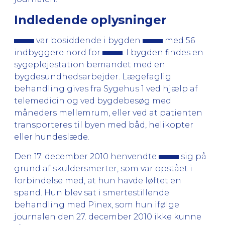
Indledende oplysninger
var bosiddende i bygden
med 56
indbyggere nord for
. I bygden findes en
sygeplejestation bemandet med en
bygdesundhedsarbejder. Lægefaglig
behandling gives fra Sygehus 1 ved hjælp af
telemedicin og ved bygdebesøg med
måneders mellemrum, eller ved at patienten
transporteres til byen med båd, helikopter
eller hundeslæde.
Den 17. december 2010 henvendte
sig på
grund af skuldersmerter, som var opstået i
forbindelse med, at hun havde løftet en
spand. Hun blev sat i smertestillende
behandling med Pinex, som hun ifølge
journalen den 27. december 2010 ikke kunne