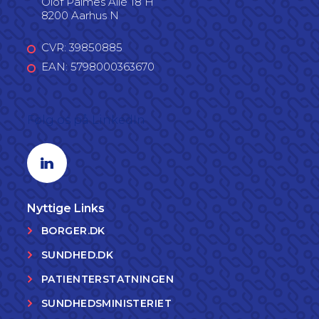
Olof Palmes Allé 18 H
8200 Aarhus N
CVR: 39850885
EAN: 5798000363670
Følg os på LinkedIn
Linkedin profil
Nyttige Links
BORGER.DK
SUNDHED.DK
PATIENTERSTATNINGEN
SUNDHEDSMINISTERIET