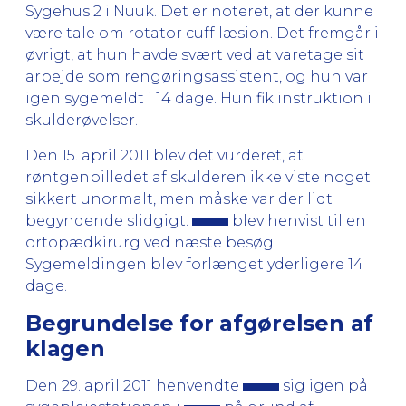
Sygehus 2 i Nuuk. Det er noteret, at der kunne
være tale om rotator cuff læsion. Det fremgår i
øvrigt, at hun havde svært ved at varetage sit
arbejde som rengøringsassistent, og hun var
igen sygemeldt i 14 dage. Hun fik instruktion i
skulderøvelser.
Den 15. april 2011 blev det vurderet, at
røntgenbilledet af skulderen ikke viste noget
sikkert unormalt, men måske var der lidt
begyndende slidgigt.
blev henvist til en
ortopædkirurg ved næste besøg.
Sygemeldingen blev forlænget yderligere 14
dage.
Begrundelse for afgørelsen af
klagen
Den 29. april 2011 henvendte
sig igen på