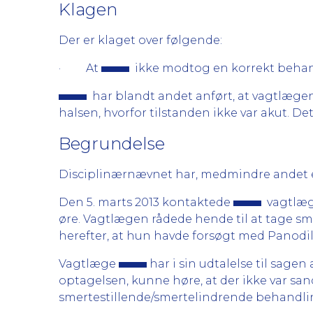
Klagen
Der er klaget over følgende:
· At
ikke modtog en korrekt behan
har blandt andet anført, at vagtlægen
halsen, hvorfor tilstanden ikke var akut. Det
Begrundelse
Disciplinærnævnet har, medmindre andet er
Den 5. marts 2013 kontaktede
vagtlæ
øre. Vagtlægen rådede hende til at tage 
herefter, at hun havde forsøgt med Panodi
Vagtlæge
har i sin udtalelse til sagen
optagelsen, kunne høre, at der ikke var san
smertestillende/smertelindrende behandlin