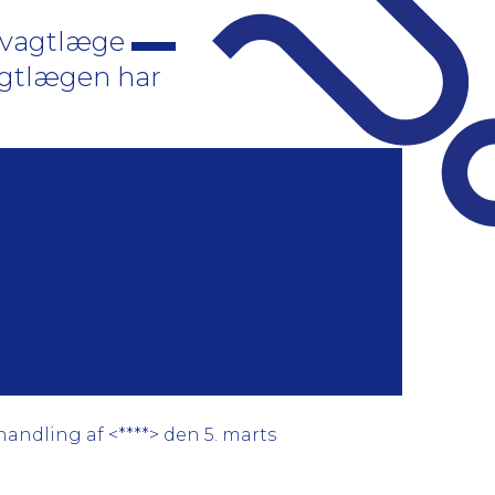
e vagtlæge
agtlægen har
andling af <****> den 5. marts