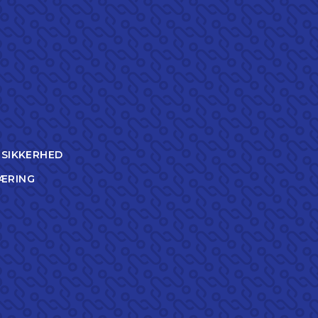
TSIKKERHED
ÆRING