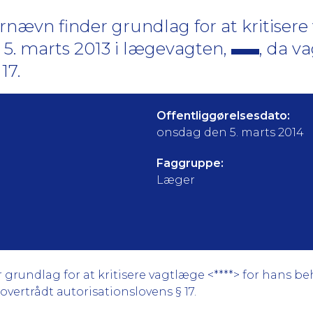
nævn finder grundlag for at kritiser
5. marts 2013 i lægevagten,
, da v
17.
Offentliggørelsesdato:
onsdag den 5. marts 2014
Faggruppe:
Læger
undlag for at kritisere vagtlæge <****> for hans beh
overtrådt autorisationslovens § 17.