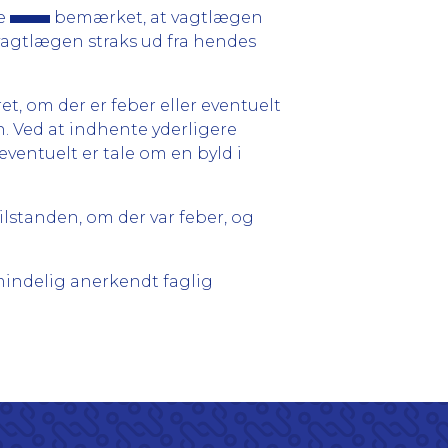
e
bemærket, at vagtlægen
 vagtlægen straks ud fra hendes
t, om der er feber eller eventuelt
n. Ved at indhente yderligere
ventuelt er tale om en byld i
ilstanden, om der var feber, og
indelig anerkendt faglig