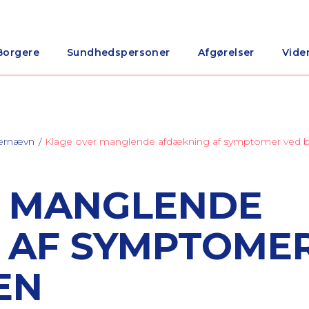
Borgere
Sundhedspersoner
Afgørelser
Vide
nærnævn
Klage over manglende afdækning af symptomer ved by
R MANGLENDE
 AF SYMPTOME
EN