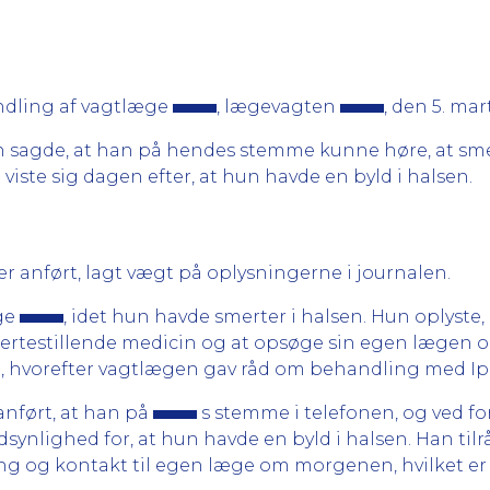
dling af vagtlæge
, lægevagten
, den 5. mar
 sagde, at han på hendes stemme kunne høre, at smer
 viste sig dagen efter, at hun havde en byld i halsen.
 anført, lagt vægt på oplysningerne i journalen.
ge
, idet hun havde smerter i halsen. Hun oplyste,
smertestillende medicin og at opsøge sin egen læge
l, hvorefter vagtlægen gav råd om behandling med Ip
 anført, at han på
s stemme i telefonen, og ved f
dsynlighed for, at hun havde en byld i halsen. Han til
g og kontakt til egen læge om morgenen, hvilket er e