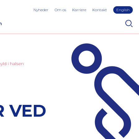
Nyheder
Om os
Karriere
Kontakt
English
n
ld i halsen
R VED