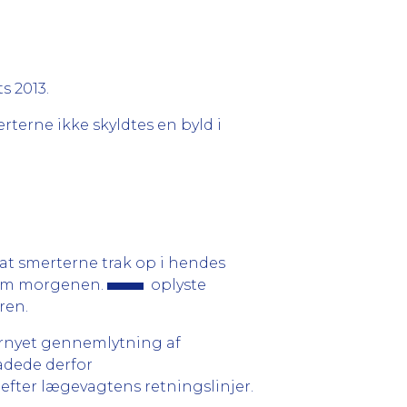
ts 2013.
terne ikke skyldtes en byld i
 at smerterne trak op i hendes
n om morgenen.
oplyste
ren.
ornyet gennemlytning af
rådede derfor
fter lægevagtens retningslinjer.