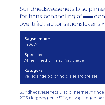
Sundhedsvæsenets Disciplinær
for hans behandling af
den 
overtrådt autorisationslovens § 
Sagsnummer:
140804
Speciale:
Almen medicin, incl. Vagtlæger
Kategori:
Vejledende og principielle afgørelser
Sundhedsvæsenets Disciplinærnævn finder gr
2013 i lægevagten, <****>, da vagtlægen har 