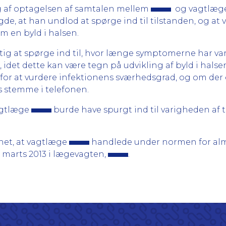
 af optagelsen af samtalen mellem
og vagtlæg
de, at han undlod at spørge ind til tilstanden, og at
om en byld i halsen.
tig at spørge ind til, hvor længe symptomerne har vare
det dette kan være tegn på udvikling af byld i halse
or at vurdere infektionens sværhedsgrad, og om der e
s stemme i telefonen.
vagtlæge
burde have spurgt ind til varigheden af t
net, at vagtlæge
handlede under normen for alm
 marts 2013 i lægevagten,
.