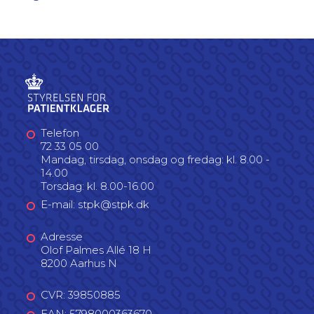
Telefon
72 33 05 00
Mandag, tirsdag, onsdag og fredag: kl. 8.00 -
14.00
Torsdag: kl. 8.00-16.00
E-mail: stpk@stpk.dk
Adresse
Olof Palmes Allé 18 H
8200 Aarhus N
CVR: 39850885
EAN: 5798000363670