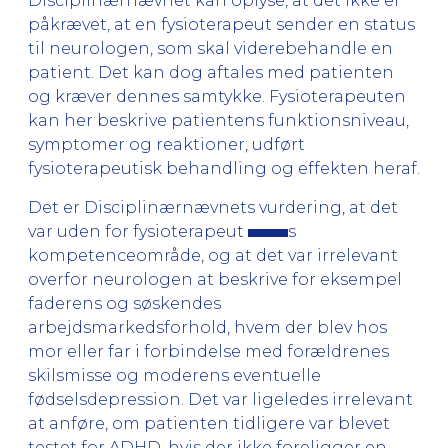
Disciplinærnævnet kan oplyse, at det ikke er
påkrævet, at en fysioterapeut sender en status
til neurologen, som skal viderebehandle en
patient. Det kan dog aftales med patienten
og kræver dennes samtykke. Fysioterapeuten
kan her beskrive patientens funktionsniveau,
symptomer og reaktioner, udført
fysioterapeutisk behandling og effekten heraf.
Det er Disciplinærnævnets vurdering, at det
var uden for fysioterapeut
s
kompetenceområde, og at det var irrelevant
overfor neurologen at beskrive for eksempel
faderens og søskendes
arbejdsmarkedsforhold, hvem der blev hos
mor eller far i forbindelse med forældrenes
skilsmisse og moderens eventuelle
fødselsdepression. Det var ligeledes irrelevant
at anføre, om patienten tidligere var blevet
testet for ADHD, hvis der ikke foreligger en