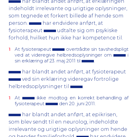
har blandt andet anført, at erklæringen
indeholdt irrelevante og urigtige oplysninger,
som tegnede et forkert billede af hende som
person.
har endvidere anført, at
fysioterapeut
udtalte sig om psykiske
forhold, hvilket hun ikke har kompetence til.
At fysioterapeut
overtrådte sin tavshedspligt
ved at videregive helbredsoplysninger om
i
sin erklæring af 23. maj 2011 til
.
har blandt andet anført, at fysioterapeut
ved sin erklæring videregav fortrolige
helbredsoplysninger til
.
At
ikke modtog en korrekt behandling af
fysioterapeut
den 20. juni 2011.
har blandt andet anført, at epikrisen,
som blev sendt til en neurolog, indeholdte
irrelevante og urigtige oplysninger om hende
og hendes familieforhold.
har endvidere