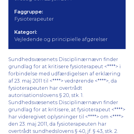
Faggruppe:
Fysioterapeuter
Kategori:
Vejledende og principielle afgørelser
Sundhedsvæsenets Disciplinærnævn finder
grundlag for at kritisere fysioterapeut <****> i
forbindelse med udfærdigelsen af erklæring
af 23. maj 2011 til <****> vedrørende <****>, da
fysioterapeuten har overtrådt
autorisationslovens § 20, stk. 1.
Sundhedsvæsenets Disciplinærnævn finder
grundlag for at kritisere, at fysioterapeut <****>
har videregivet oplysninger til <****> om <****>
den 23. maj 2011, da fysioterapeuten har
overtrådt sundhedslovens § 40, jf. § 43, stk. 2.