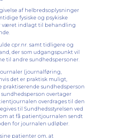
egivelse af helbredsoplysninger
mtidige fysiske og psykiske
været indlagt til behandling
nde.
ulde cpr.nr. samt tidligere og
tand, der som udgangspunkt vil
ne til andre sundhedspersoner.
journaler (journalføring,
vis det er praktisk muligt,
 nye praktiserende sundhedsperson
nde sundhedsperson overtager
tientjournalen overdrages til den
egives til Sundhedsstyrelsen ved
 om at få patientjournalen sendt
den for journalen udløber.
sine patienter om, at