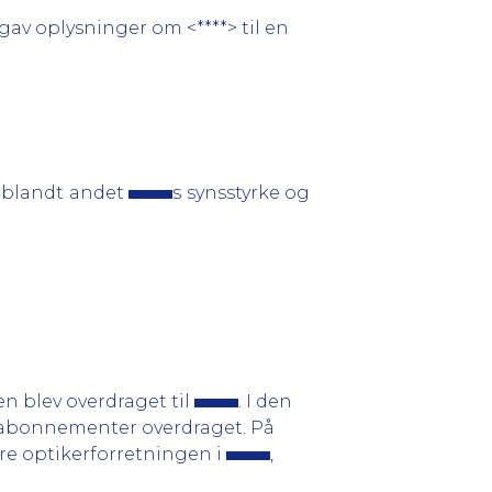
gav oplysninger om <****> til en
m blandt andet
s synsstyrke og
en blev overdraget til
. I den
seabonnementer overdraget. På
øre optikerforretningen i
,