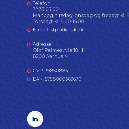
Telefon
72 33 05 00
Mandag, tirsdag, onsdag og fredag: kl. 8
Torsdag: kl. 8.00-16.00
E-mail: stpk@stpk.dk
Adresse
Olof Palmes Allé 18 H
8200 Aarhus N
CVR: 39850885
EAN: 5798000363670
Følg os på LinkedIn
Linkedin profil