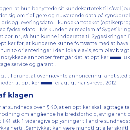
 sagen, at hun benyttede sit kundekartotek til såvel jo
e det sig om tidligere og nuværende data på synskorr
at, pris og leveringsdato. I kundekartoteket (optiker
med fødselsdato. Hvis kunden er medlem af Sygesikrin
 cpr. nr., så hun kunne indberette til Sygesikringen 
ptiker for, at kunderne kunne fortsætte med at have g
un to orienteringer i den lokale avis, som blev bragt
e indrykkede annoncer fremgår det, at optiker
luk
etage service og garanti.
gt til grund, at ovennævnte annoncering fandt sted d
moder, at optiker
fejlagtigt har skrevet 2012.
af klagen
r af sundhedsloven § 40, at en optiker skal iagttage 
formodning om angående helbredsforhold, øvrige rent p
l 41, stk. 1, videregive oplysninger til andre sundhed
kke hertil. Samtykket kan være mundtligt eller skriftli