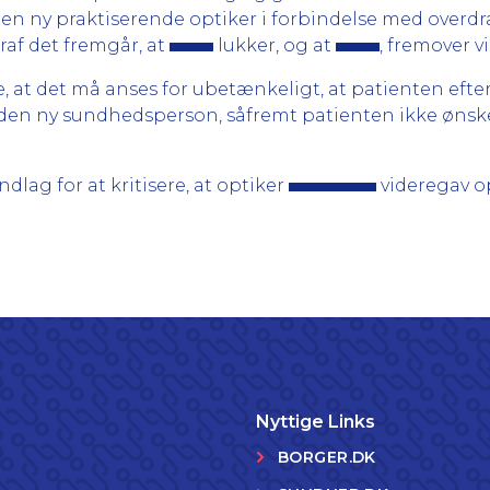
il en ny praktiserende optiker i forbindelse med overd
af det fremgår, at
lukker, og at
, fremover v
, at det må anses for ubetænkeligt, at patienten efte
den ny sundhedsperson, såfremt patienten ikke ønsker
lag for at kritisere, at optiker
videregav 
Nyttige Links
BORGER.DK