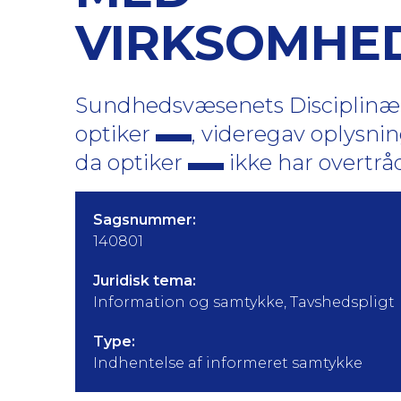
VIRKSOMHE
Sundhedsvæsenets Disciplinærnæ
optiker
, videregav oplysn
da optiker
ikke har overtrå
Sagsnummer:
140801
Juridisk tema:
Information og samtykke, Tavshedspligt
Type:
Indhentelse af informeret samtykke