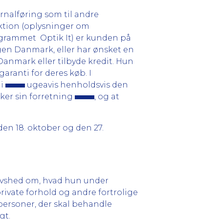
urnalføring som til andre
ektion (oplysninger om
programmet Optik It) er kunden på
gen Danmark, eller har ønsket en
Danmark eller tilbyde kredit. Hun
aranti for deres køb. I
 i
ugeavis henholdsvis den
ker sin forretning
, og at
en 18. oktober og den 27.
tavshed om, hvad hun under
rivate forhold og andre fortrolige
spersoner, der skal behandle
gt.