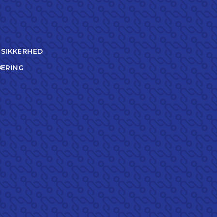
TSIKKERHED
ÆRING