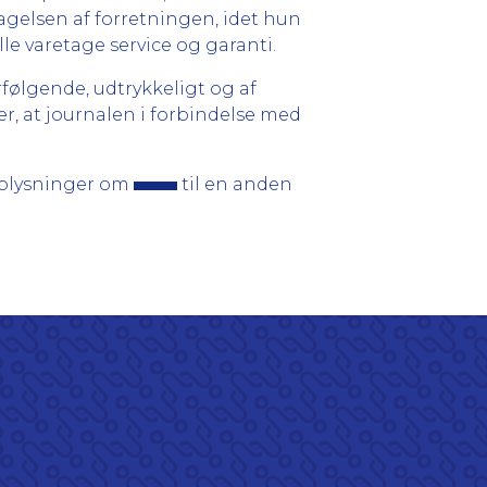
ragelsen af forretningen, idet hun
ille varetage service og garanti.
rfølgende, udtrykkeligt og af
, at journalen i forbindelse med
oplysninger om
til en anden