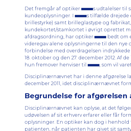
Det fremgår af optiker
s udtalelser til
kundeoplysninger. I
s tilfælde drejed
brillestyrke) samt brilleglastype og fabrik
kundekortet/stamkortet i øvrigt oprettet 
afdragsordning, har optiker
bedt om et
videregav alene oplysningerne til den nye o
forbindelse med overdragelsen indrykkede h
18. oktober og den 27. december 2012. Af d
hun fremover henviser til
, som vil var
Disciplinærnævnet har i denne afgørelse la
december 2011, idet disciplinærnævnet for
Begrundelse for afgørelsen 
Disciplinærnævnet kan oplyse, at det følge
udøvelsen af sit erhverv erfarer eller får 
oplysninger. En optiker kan dog i henhold ti
patienten, når patienten har givet sit samty