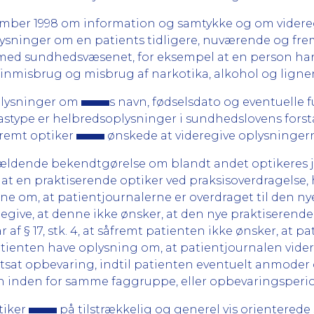
eptember 1998 om information og samtykke og om vider
lysninger om en patients tidligere, nuværende og fre
med sundhedsvæsenet, for eksempel at en person har 
cinmisbrug og misbrug af narkotika, alkohol og ligne
oplysninger om
s navn, fødselsdato og eventuelle f
lastype er helbredsoplysninger i sundhedslovens fors
åfremt optiker
ønskede at videregive oplysninger
n dagældende bekendtgørelse om blandt andet optikeres 
at en praktiserende optiker ved praksisoverdragelse, h
erne om, at patientjournalerne er overdraget til den
endegive, at denne ikke ønsker, at den nye praktisere
 § 17, stk. 4, at såfremt patienten ikke ønsker, at pa
ienten have oplysning om, at patientjournalen vider
tsat opbevaring, indtil patienten eventuelt anmoder
 inden for samme faggruppe, eller opbevaringsperio
tiker
på tilstrækkelig og generel vis orienterede 