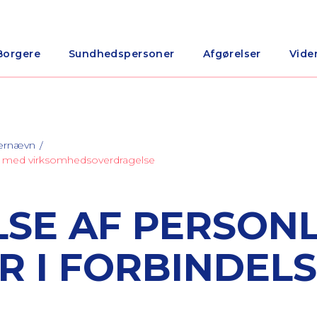
Borgere
Sundhedspersoner
Afgørelser
Vide
nærnævn
lse med virksomhedsoverdragelse
LSE AF PERSONL
R I FORBINDEL