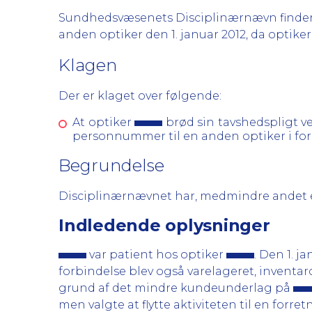
Sundhedsvæsenets Disciplinærnævn finder ikk
anden optiker den 1. januar 2012, da optiker
Klagen
Der er klaget over følgende:
At optiker
brød sin tavshedspligt v
personnummer til en anden optiker i fo
Begrundelse
Disciplinærnævnet har, medmindre andet er
Indledende oplysninger
var patient hos optiker
. Den 1. 
forbindelse blev også varelageret, invent
grund af det mindre kundeunderlag på
men valgte at flytte aktiviteten til en forret