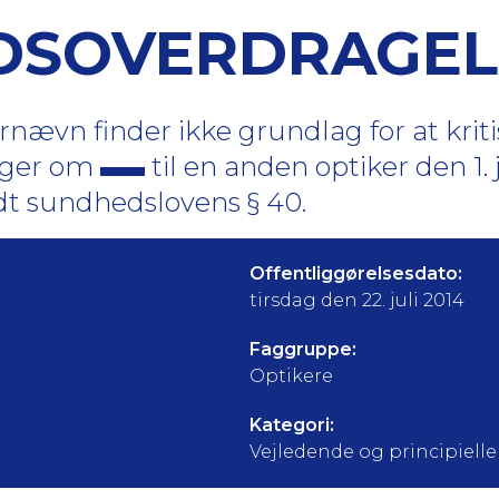
DSOVERDRAGEL
vn finder ikke grundlag for at kritis
inger om
til en anden optiker den 1.
dt sundhedslovens § 40.
Offentliggørelsesdato:
tirsdag den 22. juli 2014
Faggruppe:
Optikere
Kategori:
Vejledende og principielle