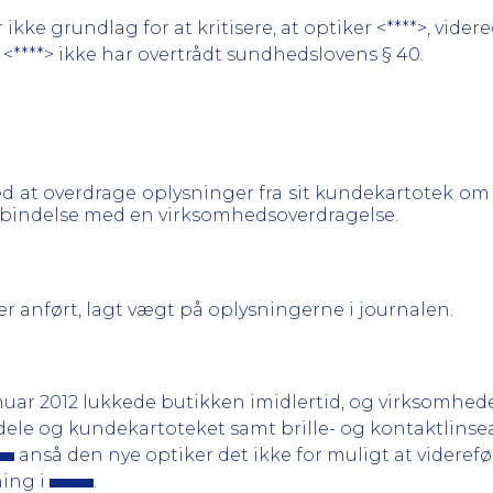
e grundlag for at kritisere, at optiker <****>, videre
 <****> ikke har overtrådt sundhedslovens § 40.
ed at overdrage oplysninger fra sit kundekartotek o
rbindelse med en virksomhedsoverdragelse.
 anført, lagt vægt på oplysningerne i journalen.
januar 2012 lukkede butikken imidlertid, og virksomhed
ardele og kundekartoteket samt brille- og kontaktlin
anså den nye optiker det ikke for muligt at videref
ning i
.