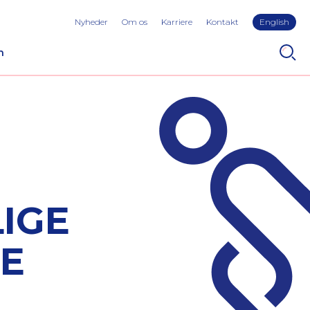
Nyheder
Om os
Karriere
Kontakt
English
n
IGE
SE