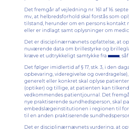
Det fremgår af vejledning nr. 161 af 16. s
mv., at helbredsforhold skal forstås som op
tilstand, herunder om en persons kontakt 
eller er indlagt samt oplysninger om medi
Det er disciplinærnævnets opfattelse, at 
nuværende data om brillestyrke og brilleg
kræve et udtrykkeligt samtykke fra
, s
Det følger imidlertid af § 17, stk. 3, i de
opbevaring, videregivelse og overdragelse), 
generelt eller konkret skal oplyse patient
(optiker) og tillige, at patienten kan tilk
vedkommendes patientjournal. Det fremgår af
nye praktiserende sundhedsperson, skal pat
embedslægeinstitutionen i regionen til for
til en anden praktiserende sundhedsperson
Det er disciplinærnævnets vurdering, at op