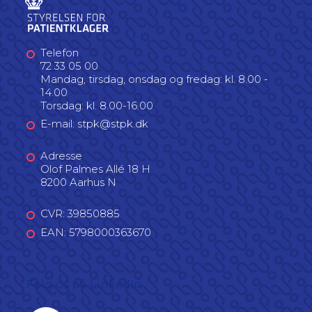
Telefon
72 33 05 00
Mandag, tirsdag, onsdag og fredag: kl. 8.00 -
14.00
Torsdag: kl. 8.00-16.00
E-mail: stpk@stpk.dk
Adresse
Olof Palmes Allé 18 H
8200 Aarhus N
CVR: 39850885
EAN: 5798000363670
Følg os på LinkedIn