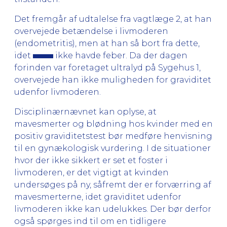
Det fremgår af udtalelse fra vagtlæge 2, at han
overvejede betændelse i livmoderen
(endometritis), men at han så bort fra dette,
idet
ikke havde feber. Da der dagen
forinden var foretaget ultralyd på Sygehus 1,
overvejede han ikke muligheden for graviditet
udenfor livmoderen.
Disciplinærnævnet kan oplyse, at
mavesmerter og blødning hos kvinder med en
positiv graviditetstest bør medføre henvisning
til en gynækologisk vurdering. I de situationer
hvor der ikke sikkert er set et foster i
livmoderen, er det vigtigt at kvinden
undersøges på ny, såfremt der er forværring af
mavesmerterne, idet graviditet udenfor
livmoderen ikke kan udelukkes. Der bør derfor
også spørges ind til om en tidligere