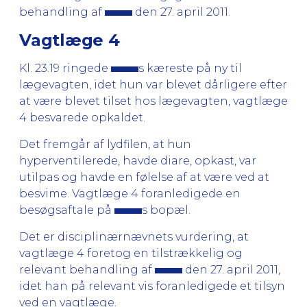
behandling af
den 27. april 2011.
Vagtlæge 4
Kl. 23.19 ringede
s kæreste på ny til
lægevagten, idet hun var blevet dårligere efter
at være blevet tilset hos lægevagten, vagtlæge
4 besvarede opkaldet.
Det fremgår af lydfilen, at hun
hyperventilerede, havde diare, opkast, var
utilpas og havde en følelse af at være ved at
besvime. Vagtlæge 4 foranledigede en
besøgsaftale på
s bopæl.
Det er disciplinærnævnets vurdering, at
vagtlæge 4 foretog en tilstrækkelig og
relevant behandling af
den 27. april 2011,
idet han på relevant vis foranledigede et tilsyn
ved en vagtlæge.