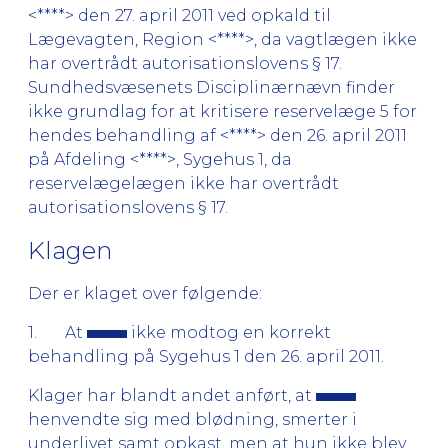
<****> den 27. april 2011 ved opkald til
Lægevagten, Region <****>, da vagtlægen ikke
har overtrådt autorisationslovens § 17.
Sundhedsvæsenets Disciplinærnævn finder
ikke grundlag for at kritisere reservelæge 5 for
hendes behandling af <****> den 26. april 2011
på Afdeling <****>, Sygehus 1, da
reservelægelægen ikke har overtrådt
autorisationslovens § 17.
Klagen
Der er klaget over følgende:
1. At
ikke modtog en korrekt
behandling på Sygehus 1 den 26. april 2011.
Klager har blandt andet anført, at
henvendte sig med blødning, smerter i
underlivet samt opkast, men at hun ikke blev