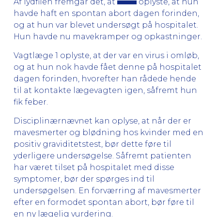
Af lydfilen fremgår det, at
oplyste, at hun
havde haft en spontan abort dagen forinden,
og at hun var blevet undersøgt på hospitalet.
Hun havde nu mavekramper og opkastninger.
Vagtlæge 1 oplyste, at der var en virus i omløb,
og at hun nok havde fået denne på hospitalet
dagen forinden, hvorefter han rådede hende
til at kontakte lægevagten igen, såfremt hun
fik feber.
Disciplinærnævnet kan oplyse, at når der er
mavesmerter og blødning hos kvinder med en
positiv graviditetstest, bør dette føre til
yderligere undersøgelse. Såfremt patienten
har været tilset på hospitalet med disse
symptomer, bør der spørges ind til
undersøgelsen. En forværring af mavesmerter
efter en formodet spontan abort, bør føre til
en ny lægelig vurdering.