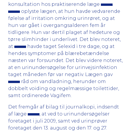
konsultation hos praktiserende læge
.
oplyste lægen, at hun havde vedvarende
følelse af irritation omkring urinrøret, og at
hun var gået i overgangsalderen fem år
tidligere. Hun var dertil plaget af hedeture og
tørre slimhinder i underlivet. Det blev noteret,
at
havde taget Selexid i tre dage, og at
hendes symptomer på blærebetændelse
næsten var forsvundet. Det blev videre noteret,
at en urinundersøgelse for urinvejsinfektion
taget måneden før var negativ. Lægen gav
råd om vandladning, herunder om
dobbelt voiding og regelmæssige toilettider,
samt ordinerede Vagifem.
Det fremgår af bilag til journalkopi, indsendt
af læge
, at ved to urinundersøgelser
foretaget i juli 2009, samt ved urinprøver
foretaget den 13. august og den 17. og 27.