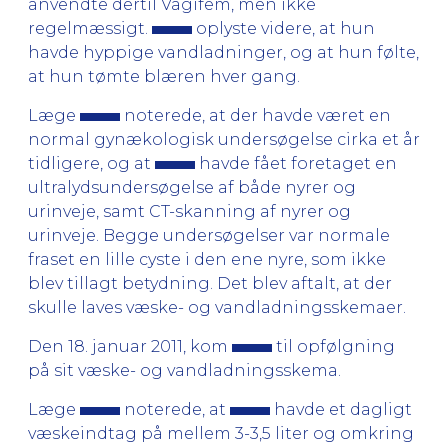
anvendte dertil Vagifem, men ikke
regelmæssigt.
oplyste videre, at hun
havde hyppige vandladninger, og at hun følte,
at hun tømte blæren hver gang.
Læge
noterede, at der havde været en
normal gynækologisk undersøgelse cirka et år
tidligere, og at
havde fået foretaget en
ultralydsundersøgelse af både nyrer og
urinveje, samt CT-skanning af nyrer og
urinveje. Begge undersøgelser var normale
fraset en lille cyste i den ene nyre, som ikke
blev tillagt betydning. Det blev aftalt, at der
skulle laves væske- og vandladningsskemaer.
Den 18. januar 2011, kom
til opfølgning
på sit væske- og vandladningsskema.
Læge
noterede, at
havde et dagligt
væskeindtag på mellem 3-3,5 liter og omkring