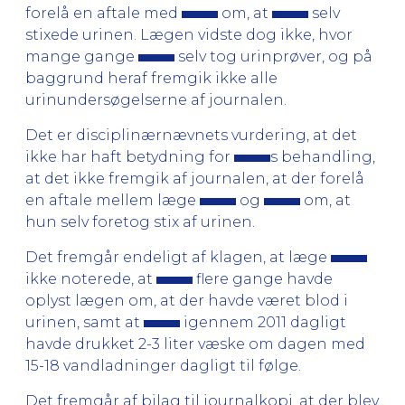
forelå en aftale med
om, at
selv
stixede urinen. Lægen vidste dog ikke, hvor
mange gange
selv tog urinprøver, og på
baggrund heraf fremgik ikke alle
urinundersøgelserne af journalen.
Det er disciplinærnævnets vurdering, at det
ikke har haft betydning for
s behandling,
at det ikke fremgik af journalen, at der forelå
en aftale mellem læge
og
om, at
hun selv foretog stix af urinen.
Det fremgår endeligt af klagen, at læge
ikke noterede, at
flere gange havde
oplyst lægen om, at der havde været blod i
urinen, samt at
igennem 2011 dagligt
havde drukket 2-3 liter væske om dagen med
15-18 vandladninger dagligt til følge.
Det fremgår af bilag til journalkopi, at der blev