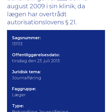
august 2009 i sin klinik, da
lægen har overtrådt
autorisationslovens § 21.
Sagsnummer:
131113
Offentliggørelsesdato:
tirsdag den 23. juli 2013
Juridisk tema:
Journalføring
Faggruppe:
Læger
Type:
Behandling, Journalføring