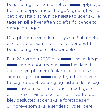
behandling med Sulfametizol.
oplyste, at
hun var stoppet med at tage Vagifem, hvorfor
det blev aftalt, at hun de næste to uger skulle
tage en pille hver aften og efterfølgende to
gange om ugen.
Disciplinærnævnet kan oplyse, at Sulfametizol
er et antibiotikum, som især anvendes til
behandling for blærebetændelse.
Den 26. oktober 2009 blev
tilset af læge
. Lægen noterede, at
havde haft
udtalte symptomer på blærebetændelse
siden dagen før.
oplyste, at hun havde
forsøgt dobbelt voiding og faste toiletbesøg.
havde til konsultationen medtaget en
urinstix, som viste blod i urinen, hvorfor det
blev besluttet, at der skulle foretages en
urinprøve som skulle sendes til yderligere