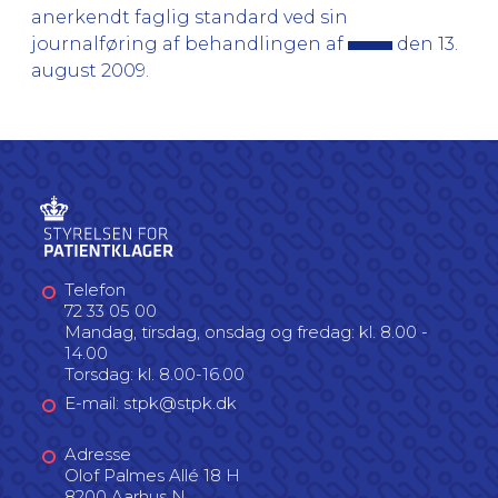
anerkendt faglig standard ved sin
journalføring af behandlingen af
den 13.
august 2009.
Telefon
72 33 05 00
Mandag, tirsdag, onsdag og fredag: kl. 8.00 -
14.00
Torsdag: kl. 8.00-16.00
E-mail: stpk@stpk.dk
Adresse
Olof Palmes Allé 18 H
8200 Aarhus N