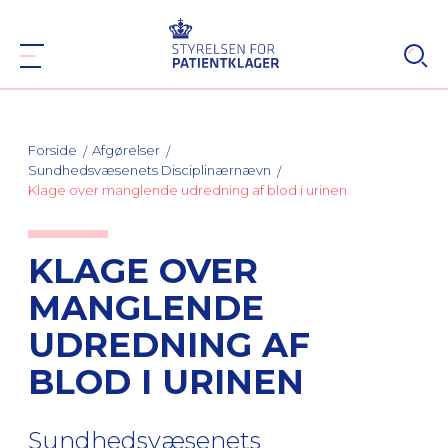
Forside
Afgørelser
Sundhedsvæsenets Disciplinærnævn
Klage over manglende udredning af blod i urinen
KLAGE OVER
MANGLENDE
UDREDNING AF
BLOD I URINEN
Sundhedsvæsenets