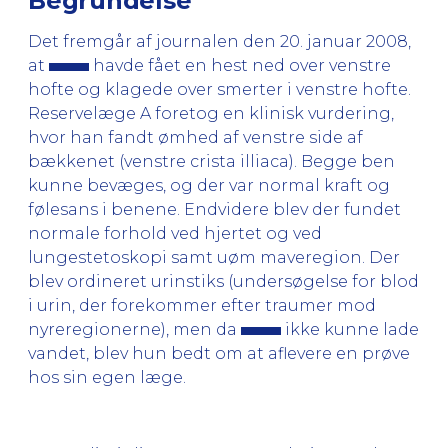
Begrundelse
Det fremgår af journalen den 20. januar 2008,
at
havde fået en hest ned over venstre
hofte og klagede over smerter i venstre hofte.
Reservelæge A foretog en klinisk vurdering,
hvor han fandt ømhed af venstre side af
bækkenet (venstre crista illiaca). Begge ben
kunne bevæges, og der var normal kraft og
følesans i benene. Endvidere blev der fundet
normale forhold ved hjertet og ved
lungestetoskopi samt uøm maveregion. Der
blev ordineret urinstiks (undersøgelse for blod
i urin, der forekommer efter traumer mod
nyreregionerne), men da
ikke kunne lade
vandet, blev hun bedt om at aflevere en prøve
hos sin egen læge.