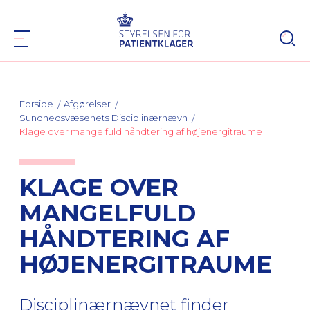
Forside
Afgørelser
Sundhedsvæsenets Disciplinærnævn
Klage over mangelfuld håndtering af højenergitraume
KLAGE OVER
MANGELFULD
HÅNDTERING AF
HØJENERGITRAUME
Disciplinærnævnet finder