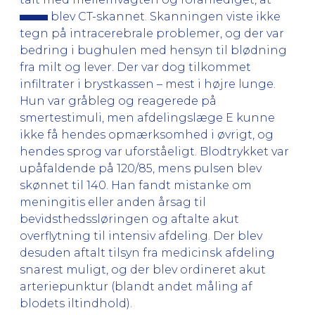
blev CT-skannet. Skanningen viste ikke
tegn på intracerebrale problemer, og der var
bedring i bughulen med hensyn til blødning
fra milt og lever. Der var dog tilkommet
infiltrater i brystkassen – mest i højre lunge.
Hun var gråbleg og reagerede på
smertestimuli, men afdelingslæge E kunne
ikke få hendes opmærksomhed i øvrigt, og
hendes sprog var uforståeligt. Blodtrykket var
upåfaldende på 120/85, mens pulsen blev
skønnet til 140. Han fandt mistanke om
meningitis eller anden årsag til
bevidsthedssløringen og aftalte akut
overflytning til intensiv afdeling. Der blev
desuden aftalt tilsyn fra medicinsk afdeling
snarest muligt, og der blev ordineret akut
arteriepunktur (blandt andet måling af
blodets iltindhold).