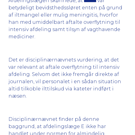
Afdelingslægen skønnede, at
var
betydeligt bevidsthedssløret enten på grund
af iltmangel eller mulig meningitis, hvorfor
han med umiddelbart aftalte overflytning til
intensiv afdeling samt tilsyn af vagthavende
mediciner.
Det er disciplinærnævnets vurdering, at det
var relevant at aftale overflytning til intensiv
afdeling. Selvom det ikke fremgår direkte af
journalen, vil personalet i en sådan situation
altid tilkoble ilttilskud via kateter indført i
næsen.
Disciplinærnævnet finder på denne
baggrund, at afdelingslæge E ikke har
handlet under normen for almindelig