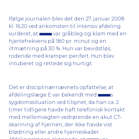
Ifølge journalen blev det den 27. januar 2008
kl. 16.20 ved ankomsten til intensiv afdeling
vurderet, at
var gråbleg og klam med en
hjertefrekvens på 180 pr. minut og en
iltmætning på 30 %. Hun var bevidstløs,
rodende med kramper perifert. Hun blev
intuberet og rettede sig hurtigt.
Det er disciplinærnævnets opfattelse, at
afdelingslæge E var bekendt med
s
sygdomssituation ved tilsynet, da han ca. 2
timer tidligere havde haft telefonisk kontakt
med mellemvagten vedrørende en akut CT-
skanning af hjernen, der ikke havde vist
blødning eller andre hjerneskader.