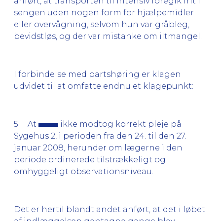
anført, at transporten til intensiv foregik frit i
sengen uden nogen form for hjælpemidler
eller overvågning, selvom hun var gråbleg,
bevidstløs, og der var mistanke om iltmangel.
I forbindelse med partshøring er klagen
udvidet til at omfatte endnu et klagepunkt:
5. At
ikke modtog korrekt pleje på
Sygehus 2, i perioden fra den 24. til den 27.
januar 2008, herunder om lægerne i den
periode ordinerede tilstrækkeligt og
omhyggeligt observationsniveau.
Det er hertil blandt andet anført, at det i løbet