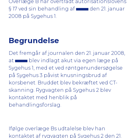
Overlæge B har overtrådt autorisationslovens
§ 17 ved sin behandling af
den 21. januar
2008 på Sygehus 1.
Begrundelse
Det fremgår af journalen den 21. januar 2008,
at
blev indlagt akut via egen læge på
Sygehus 1, med et ved røntgenundersøgelse
på Sygehus 3 påvist knusningsbrud af
korsbenet. Bruddet blev bekræftet ved CT-
skanning. Rygvagten på Sygehus 2 blev
kontaktet med henblik på
behandlingsforslag.
Ifølge overlæge Bs udtalelse blev han
kontaktet af rygvagten på Sygehus 2 den 21.