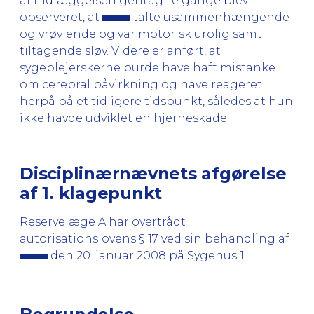
af indlæggelsen gentagne gange blev
observeret, at
talte usammenhængende
og vrøvlende og var motorisk urolig samt
tiltagende sløv. Videre er anført, at
sygeplejerskerne burde have haft mistanke
om cerebral påvirkning og have reageret
herpå på et tidligere tidspunkt, således at hun
ikke havde udviklet en hjerneskade.
Disciplinærnævnets afgørelse
af 1. klagepunkt
Reservelæge A har overtrådt
autorisationslovens § 17 ved sin behandling af
den 20. januar 2008 på Sygehus 1.