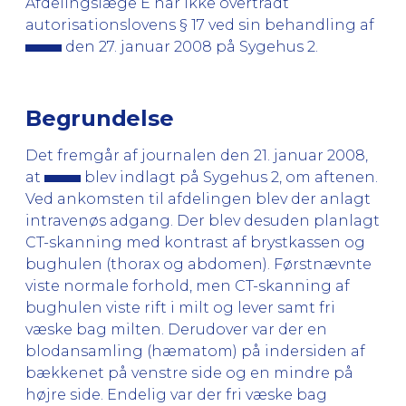
Afdelingslæge E har ikke overtrådt
autorisationslovens § 17 ved sin behandling af
den 27. januar 2008 på Sygehus 2.
Begrundelse
Det fremgår af journalen den 21. januar 2008,
at
blev indlagt på Sygehus 2, om aftenen.
Ved ankomsten til afdelingen blev der anlagt
intravenøs adgang. Der blev desuden planlagt
CT-skanning med kontrast af brystkassen og
bughulen (thorax og abdomen). Førstnævnte
viste normale forhold, men CT-skanning af
bughulen viste rift i milt og lever samt fri
væske bag milten. Derudover var der en
blodansamling (hæmatom) på indersiden af
bækkenet på venstre side og en mindre på
højre side. Endelig var der fri væske bag