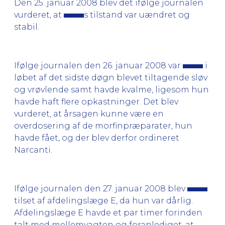
Den 25. januar 2008 blev det ifølge journalen
vurderet, at
s tilstand var uændret og
stabil.
Ifølge journalen den 26. januar 2008 var
i
løbet af det sidste døgn blevet tiltagende sløv
og vrøvlende samt havde kvalme, ligesom hun
havde haft flere opkastninger. Det blev
vurderet, at årsagen kunne være en
overdosering af de morfinpræparater, hun
havde fået, og der blev derfor ordineret
Narcanti.
Ifølge journalen den 27. januar 2008 blev
tilset af afdelingslæge E, da hun var dårlig.
Afdelingslæge E havde et par timer forinden
talt med mellemvagten og foranlediget, at