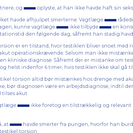
rtnere, og
oplyste, at han ikke havde haft sin sek
vilket havde afhjulpet smerterne. Vagtlæge
rådede
dagen, kunne vagtlæge
ikke tilbyde
en konsu
ltationstid den følgende dag, såfremt han stadig hav
sion er en tilstand, hvor testiklen bliver snoet med ris
akut operationskrævende. Selvom man ikke mistænker t
en kliniske diagnose. Såfremt der er mistanke om testi
 helst indenfor 6 timer, hvis testiklen ikke skal gå ti
stikel torsion altid bør mistænkes hos drenge med ak
e, bør diagnosen være en arbejdsdiagnose, indtil den
tilses akut.
agtlæge
ikke foretog en tilstrækkelig og relevan
, at
havde smerter fra pungen, hvorfor han burde
testikel torsion.