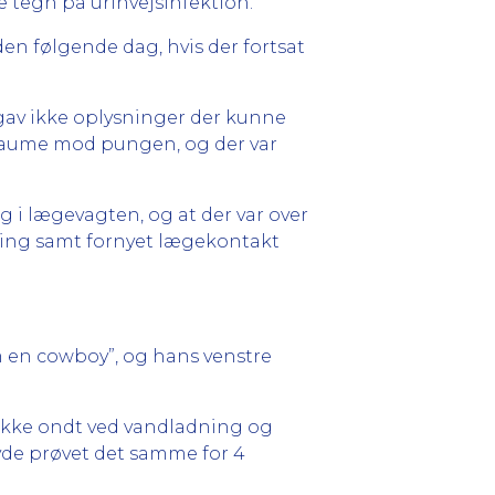
e tegn på urinvejsinfektion.
en følgende dag, hvis der fortsat
av ikke oplysninger der kunne
 traume mod pungen, og der var
øg i lægevagten, og at der var over
ling samt fornyet lægekontakt
 en cowboy”, og hans venstre
 ikke ondt ved vandladning og
vde prøvet det samme for 4