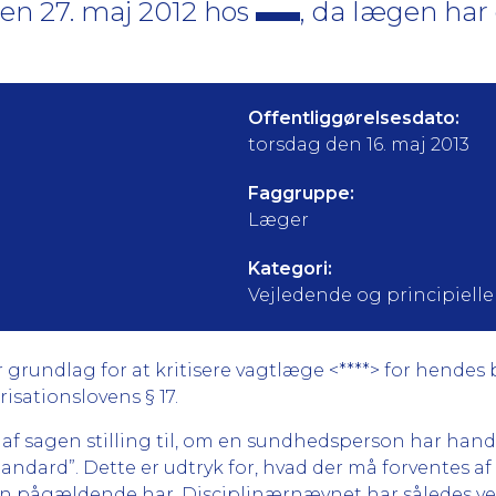
en 27. maj 2012 hos
, da lægen har
Offentliggørelsesdato:
torsdag den 16. maj 2013
Faggruppe:
Læger
Kategori:
Vejledende og principielle
undlag for at kritisere vagtlæge <****> for hendes b
isationslovens § 17.
 af sagen stilling til, om en sundhedsperson har han
andard”. Dette er udtryk for, hvad der må forventes a
pågældende har. Disciplinærnævnet har således ved s