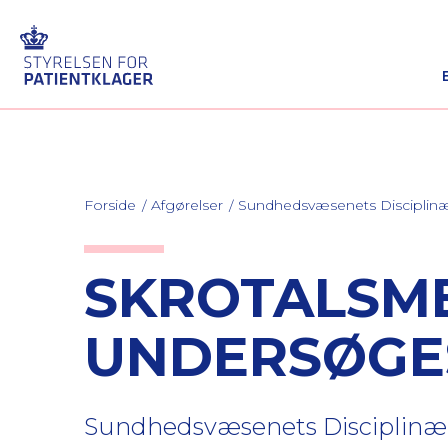
Forside
Afgørelser
Sundhedsvæsenets Discipli
SKROTALSME
UNDERSØGE
Sundhedsvæsenets Disciplinær