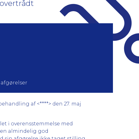
 overtrådt
 afgørelser
ehandling af <****> den 27. maj
dlet i overensstemmelse med
f en almindelig god
in afgørelse ikke taget stilling