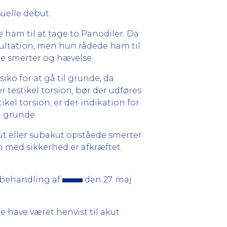
suelle debut.
 ham til at tage to Panodiler. Da
ltation, men hun rådede ham til
de smerter og hævelse.
iko for at gå til grunde, da
estikel torsion, bør der udføres
kel torsion, er der indikation for
l grunde.
ut eller subakut opståede smerter
 med sikkerhed er afkræftet.
t behandling af
den 27. maj
 have været henvist til akut