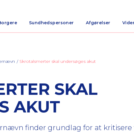
Borgere
Sundhedspersoner
Afgørelser
Vide
nærnævn
Skrotalsmerter skal undersøges akut
RTER SKAL
S AKUT
nævn finder grundlag for at kritiser