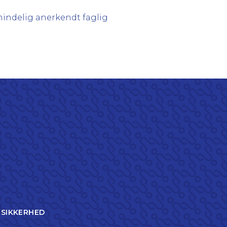
indelig anerkendt faglig
TSIKKERHED