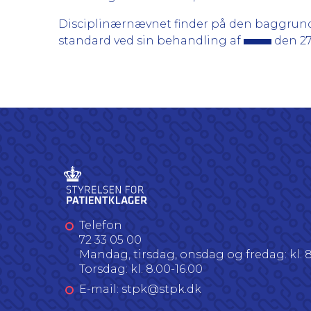
Disciplinærnævnet finder på den baggrund
standard ved sin behandling af
den 27
Telefon
72 33 05 00
Mandag, tirsdag, onsdag og fredag: kl. 8
Torsdag: kl. 8.00-16.00
E-mail: stpk@stpk.dk