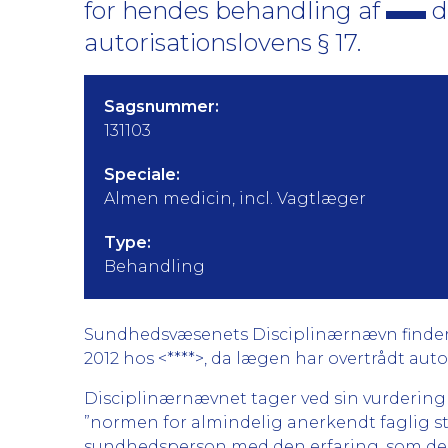
for hendes behandling af
d
autorisationslovens § 17.
Sagsnummer:
131103
Speciale:
Almen medicin, incl. Vagtlæger
Type:
Behandling
Sundhedsvæsenets Disciplinærnævn finder gr
2012 hos <****>, da lægen har overtrådt autor
Disciplinærnævnet tager ved sin vurdering
”normen for almindelig anerkendt faglig st
sundhedsperson med den erfaring, som den 