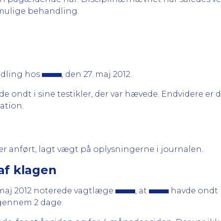
 mulige behandling.
ndling hos
, den 27. maj 2012.
e ondt i sine testikler, der var hævede. Endvidere er d
ation.
 anført, lagt vægt på oplysningerne i journalen.
af klagen
maj 2012 noterede vagtlæge
, at
havde ondt i
 igennem 2 dage.