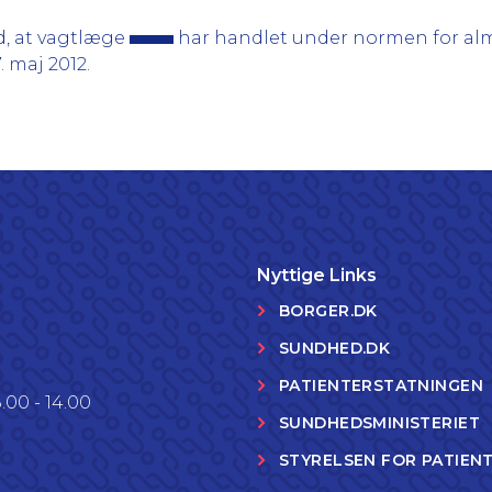
, at vagtlæge
har handlet under normen for alm
. maj 2012.
Nyttige Links
BORGER.DK
SUNDHED.DK
PATIENTERSTATNINGEN
.00 - 14.00
SUNDHEDSMINISTERIET
STYRELSEN FOR PATIEN