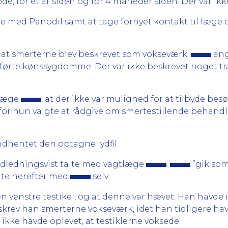
e, for et år siden og for 4 måneder siden. Der var ikk
e med Panodil samt at tage fornyet kontakt til læge d
, at smerterne blev beskrevet som vokseværk.
ang
verførte kønssygdomme. Der var ikke beskrevet noget
tlæge
, at der ikke var mulighed for at tilbyde bes
for hun valgte at rådgive om smertestillende behand
ndhentet den optagne lydfil.
ndledningsvist talte med vagtlæge
.
”gik som
lte herefter med
selv.
en venstre testikel, og at denne var hævet. Han havde
lskrev han smerterne vokseværk, idet han tidligere ha
kke havde oplevet, at testiklerne voksede.