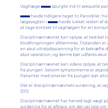
Vagtlæge
spurgte ind til seksuelle pa
havde tidligere taget to Panodiler, h
lægevagten i
havde lukket resten af 
at tage kontakt til vagtlægen for en konsu
Disciplinærnævnet kan oplyse, at testikel tor
blodforsyningen afklemmes. Tilstanden er 
en akut ultralydsscanning for at bekræfte d
akut operation, og denne bør udføres akut og
Disciplinærnævnet kan videre oplyse, at te
fra pungen. Selvom symptomerne er atypisk
Patienter med smerter fra pungen bør altid 
Det er disciplinærnævnets vurdering, at v
2012.
Disciplinærnævnet har herved lagt vægt på
vurdering for at afklare, om der var tale om 