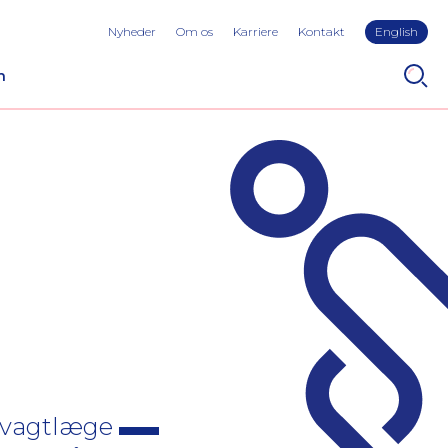
Nyheder
Om os
Karriere
Kontakt
English
n
e vagtlæge