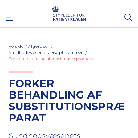
Forside
Afgørelser
Sundhedsvæsenets Disciplinærnævn
Forker behandling af substitutionspræparat
FORKER
BEHANDLING AF
SUBSTITUTIONSPRÆ
PARAT
Sundhedsvæsenets