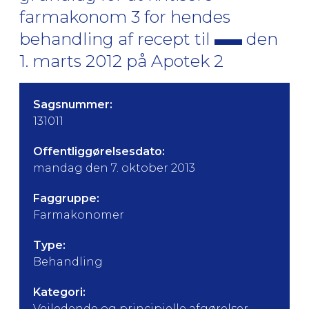
farmakonom 3 for hendes
behandling af recept til
den
1. marts 2012 på Apotek 2
Sagsnummer:
131011
Offentliggørelsesdato:
mandag den 7. oktober 2013
Faggruppe:
Farmakonomer
Type:
Behandling
Kategori:
Vejledende og principielle afgørelser