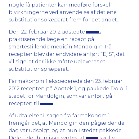
nogle få patienter kan medføre forskel i
bivirkningerne ved anvendelse af det ene
substitutionspræparat frem for det andet.
Den 22. februar 2012 udstedte
s
praktiserende læge en recept på
smertestillende medicin Mandolgin. På
recepten blev der endvidere anført ”Ej S”, det
vil sige, at der ikke måtte udleveres et
substitutionspræparat.
Farmakonom 1 ekspederede den 23. februar
2012 recepten på Apotek 1, og pakkede Dolol i
stedet for Mandolgin, som var anført på
recepten til
.
Af udtalelse til sagen fra farmakonom 1
fremgår det, at Mandolgin den pågældende
dag var udsolgt, og at hun i stedet pakkede
Dolol, idet hun ikke syntes, at
skulle