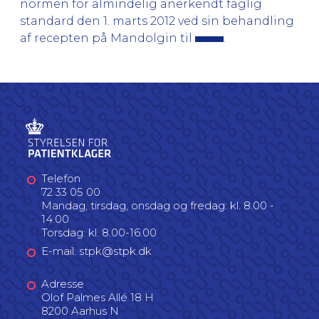
normen for almindelig anerkendt faglig
standard den 1. marts 2012 ved sin behandling
af recepten på Mandolgin til
.
Telefon
72 33 05 00
Mandag, tirsdag, onsdag og fredag: kl. 8.00 -
14.00
Torsdag: kl. 8.00-16.00
E-mail: stpk@stpk.dk
Adresse
Olof Palmes Allé 18 H
8200 Aarhus N