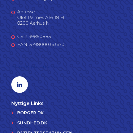
Adresse
Olof Palmes Allé 18 H
8200 Aarhus N
CVR: 39850885
EAN: 5798000363670
Følg os på LinkedIn
Linkedin profil
Nyttige Links
BORGER.DK
SUNDHED.DK