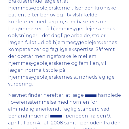
praktiserende læge er, at
hjemmesygeplejerskerne tilser den kroniske
patient efter behov og i tvivlstilfælde
konfererer med lægen, som baserer sine
bedømmelser på hjemmesygeplejerskernes
oplysninger. I det daglige arbejde, stoler
lægen fuldt ud på hjemmesygeplejerskernes
kompetencer og faglige ekspertise. Såfremt
der opstår meningsforskelle mellem
hjemmesygeplejerskerne og familien, vil
lægen normalt stole på
hjemmesygeplejerskernes sundhedsfaglige
vurdering.
Nævnet finder herefter, at læge
handlede
i overensstemmelse med normen for
almindelig anerkendt faglig standard ved
behandlingen af
i perioden fra den 9.
april til den 4. juli 2008 samt i perioden fra den