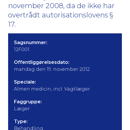
november 2008, da de ikke har
overtrådt autorisationslovens §
17.
Sagsnummer:
12F001
Offentliggørelsesdato:
mandag den 19. november 2012
Speciale:
Almen medicin, incl. Vagtlæger
Faggruppe:
Læger
Type:
Behandling