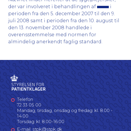
der var involveret i behandlingen af
i
perioden fra den 5. december 2007 til den 9.
juli 2008 samt i perioden fra den 10. august til
den 13. november 2008 handlede i
overensstemmelse med normen for
almindelig anerkendt faglig standard.
Telefon
72 33 05 00
Mandag, tirsdag, onsdag og fredag: kl. 8.00 -
14.00
Torsdag: kl. 8.00-16.00
E-mail: stpk@stpk.dk