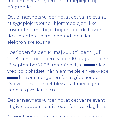
mellem medarbejdere, hjemmeplejen og
pårørende.
Det er nævnets vurdering, at det var relevant,
at sygeplejerskerne i hjemmeplejen ikke
anvendte samarbejdsbogen, idet de havde
dokumenteret deres behandling i den
elektroniske journal.
I perioden fra den 14. maj 2008 til den 9. juli
2008 samt i perioden fra den 10. august til den
12. september 2008 fremgår det, at
blev
vred og ophidset, når hjemmeplejen vækkede
kl. 5 om morgenen for at give hende
Duovent, hvorfor det blev aftalt med egen
læge at give dette p.n.
Det er nævnets vurdering, at det var relevant
at give Duovent p.n. i stedet for hver dag kl. 5.
Nævnet finder herefter at de sygeplejersker,