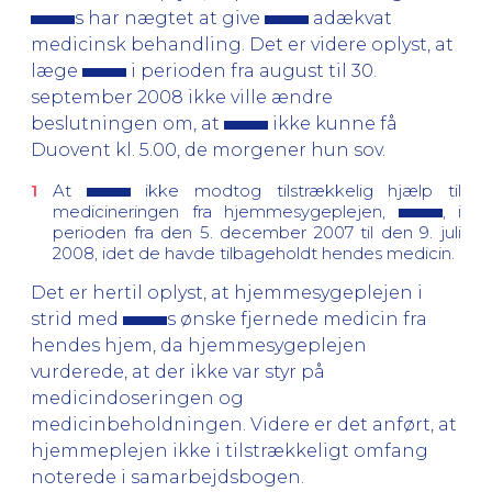
s har nægtet at give
adækvat
medicinsk behandling. Det er videre oplyst, at
læge
i perioden fra august til 30.
september 2008 ikke ville ændre
beslutningen om, at
ikke kunne få
Duovent kl. 5.00, de morgener hun sov.
At
ikke modtog tilstrækkelig hjælp til
medicineringen fra hjemmesygeplejen,
, i
perioden fra den 5. december 2007 til den 9. juli
2008, idet de havde tilbageholdt hendes medicin.
Det er hertil oplyst, at hjemmesygeplejen i
strid med
s ønske fjernede medicin fra
hendes hjem, da hjemmesygeplejen
vurderede, at der ikke var styr på
medicindoseringen og
medicinbeholdningen. Videre er det anført, at
hjemmeplejen ikke i tilstrækkeligt omfang
noterede i samarbejdsbogen.