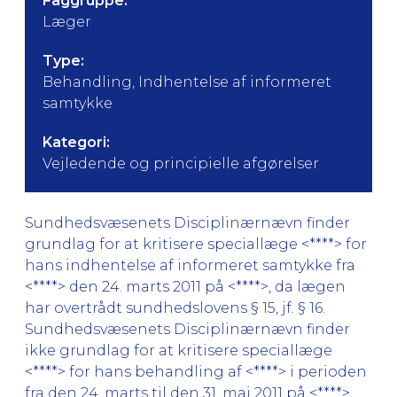
Faggruppe:
Læger
Type:
Behandling, Indhentelse af informeret
samtykke
Kategori:
Vejledende og principielle afgørelser
Sundhedsvæsenets Disciplinærnævn finder
grundlag for at kritisere speciallæge <****> for
hans indhentelse af informeret samtykke fra
<****> den 24. marts 2011 på <****>, da lægen
har overtrådt sundhedslovens § 15, jf. § 16.
Sundhedsvæsenets Disciplinærnævn finder
ikke grundlag for at kritisere speciallæge
<****> for hans behandling af <****> i perioden
fra den 24. marts til den 31. maj 2011 på <****>,