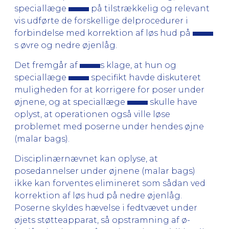
speciallæge
på tilstrækkelig og relevant
vis udførte de forskellige delprocedurer i
forbindelse med korrektion af løs hud på
s øvre og nedre øjenlåg.
Det fremgår af
s klage, at hun og
speciallæge
specifikt havde diskuteret
muligheden for at korrigere for po­ser under
øjnene, og at speciallæge
skulle have
oplyst, at operationen også ville løse
problemet med poserne un­der hendes øjne
(malar bags).
Disciplinærnævnet kan oplyse, at
posedannelser under øjnene (malar bags)
ikke kan forventes elimineret som sådan ved
korrektion af løs hud på nedre øjenlåg.
Poserne skyldes hævelse i fedtvævet under
øjets støtteapparat, så opstramning af ø­