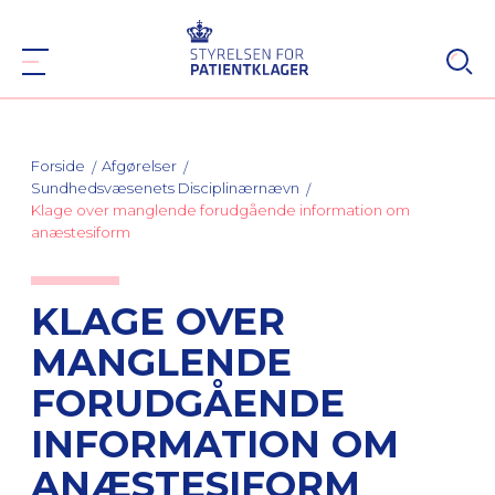
Forside
Afgørelser
Sundhedsvæsenets Disciplinærnævn
Klage over manglende forudgående information om
anæstesiform
KLAGE OVER
MANGLENDE
FORUDGÅENDE
INFORMATION OM
ANÆSTESIFORM