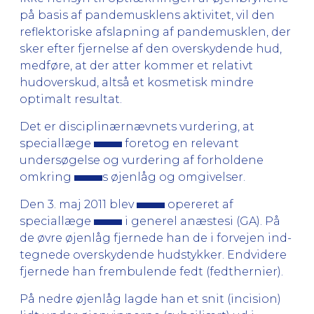
på basis af pandemusklens aktivitet, vil den
reflektoriske afslapning af pandemusklen, der
sker efter fjernelse af den oversky­dende hud,
med­føre, at der atter kommer et relativt
hudoverskud, altså et kosmetisk mindre
optimalt resultat.
Det er disciplinærnævnets vurdering, at
speciallæge
foretog en relevant
undersøgelse og vurdering af forholdene
omkring
s øjenlåg og omgivelser.
Den 3. maj 2011 blev
opereret af
speciallæge
i generel anæstesi (GA). På
de øvre øjenlåg fjernede han de i forvejen ind­
tegnede overskydende hudstykker. Endvidere
fjernede han frembulende fedt (fedther­nier).
På nedre øjenlåg lagde han et snit (incision)