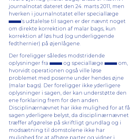
journalnotat dateret den 24. marts 2011, men
hverken i journalnotatet eller speciallæge
’s udtalelse til sagen er der nævnt noget
om direkte korrektion af malar bags, kun
korrektion af løs hud (og underliggende
fedthernier) på øjenlågene.
Der foreligger således modstridende
oplysninger fra
og speciallæge
om,
hvorvidt operationen også ville løse
problemet med poserne un­der hendes øjne
(malar bags). Der foreligger ikke yderligere
oplysninger i sagen, der kan understøtte den
ene forklaring frem for den anden.
Disciplinærnævnet har ikke mulighed for at få
sagen yderligere belyst, da disciplinærnævnet
træffer afgørelse på skriftligt grundlag og i
modsætning til domstolene ikke har
mulighed for at afhøre parter og vidner i