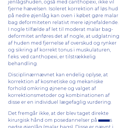
jenlågshuden, også med canthopexi, ikke vil
fjerne hævelsen. Isoleret kor­rek­tion af løs hud
på nedre øjenlåg kan oven i købet gøre malar
bag deformiteten relativt mere iøjnefaldende.
I nogle tilfælde af let til moderat malar bag-
deformitet anføres det af nogle, at udglatning
af huden med fjernelse af overskud og rynker
og sikring af korrekt tonus i muskulaturen,
f.eks. ved canthopexi, er tilstrækkelig
behandling.
Disciplinærnævnet kan endelig oplyse, at
korrektion af kosmetiske og mekaniske
forhold omkring øjnene og valget af
korrektionsmetoder og kombinationen af
disse er en individuel lægefaglig vurdering.
Det fremgår ikke, at der blev taget direkte
kirurgisk hånd om posedannelser på
s
nedre øjenlåg (malar bags). Disse er nævnt i