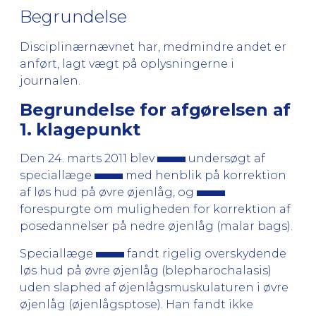
Begrundelse
Disciplinærnævnet har, medmindre andet er
anført, lagt vægt på oplysningerne i
journalen.
Begrundelse for afgørelsen af
1. klagepunkt
Den 24. marts 2011 blev
undersøgt af
speciallæge
med henblik på korrektion
af løs hud på øvre øjenlåg, og
forespurgte om muligheden for korrektion af
posedannelser på nedre øjenlåg (malar bags).
Speciallæge
fandt rigelig overskydende
løs hud på øvre øjenlåg (blepharochalasis)
uden slaphed af øjenlågs­muskulaturen i øvre
øjenlåg (øjenlågsptose). Han fandt ikke