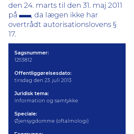
den 24. marts til den 31. maj 2011
på
, da lægen ikke har
overtrådt autorisationslovens §
17.
Sagsnummer:
1293812
Offentliggørelsesdato:
tirsdag den 23. juli 2013
Juridisk tema:
Information og samtykke
Speciale:
Øjensygdomme (oftalmologi)