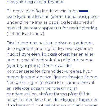
nedsynkning af øjenbrynene.
På nedre øjenlåg fandt speciallæge
overskydende løs hud (dermatochalasis), poser
under øjnene (malar bags) og let slaphed af
muskel- og støtteapparatet for nedre øjenlåg
(”let nedsat tonus”).
Disciplinærnævnet kan oplyse, at patienter,
der søger behandling for løs, overskydende
hud på øvre øjenlåg også oftest har en eller
anden grad af nedsynkning af øjenbrynene
(øjenbrynsptose). Denne skal der
kompenseres for, førend det vur­deres, hvor
meget løs hud, der skal fjernes fra øjenlågene.
Nedsynkningen (ptosen) kan camoufleres af
en reflek­to­risk sammentrækning af
pandemusklen, altså et forsøg på at få frit
udsyn for den løse hud, der skygger. Tages der
ikke hensyn til optrækningen af øjenbrynene