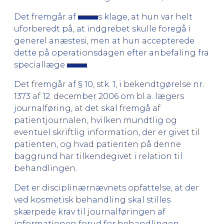
Det fremgår af
s klage, at hun var helt
uforberedt på, at indgrebet skulle foregå i
generel anæstesi, men at hun accepterede
dette på operationsdagen efter anbefaling fra
speciallæge
.
Det fremgår af § 10, stk. 1, i bekendtgørelse nr.
1373 af 12. december 2006 om bl.a. lægers
journalføring, at det skal fremgå af
patientjournalen, hvilken mundtlig og
eventuel skriftlig information, der er givet til
patienten, og hvad patienten på denne
baggrund har tilkendegivet i relation til
behandlingen.
Det er disciplinærnævnets opfattelse, at der
ved kosmetisk behandling skal stilles
skærpede krav til journalføringen af
informationen forud for behandlingen.