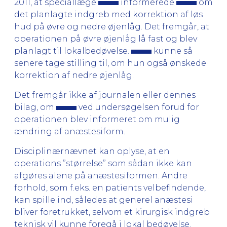
2011, at speciallæge
informerede
om
det planlagte indgreb med korrektion af løs
hud på øvre og nedre øjenlåg. Det fremgår, at
operationen på øvre øjenlåg lå fast og blev
planlagt til lokalbedøvelse.
kunne så
senere tage stilling til, om hun også ønskede
kor­rektion af nedre øjenlåg.
Det fremgår ikke af journalen eller dennes
bilag, om
ved undersøgelsen forud for
operationen blev informeret om mulig
ændring af anæstesiform.
Disciplinærnævnet kan oplyse, at en
operations ”størrelse” som sådan ikke kan
afgøres alene på anæstesiformen. Andre
forhold, som f.eks. en patients velbefindende,
kan spille ind, således at generel anæstesi
bliver foretrukket, selv­om et kirurgisk indgreb
teknisk vil kunne foregå i lokal bedøvelse.