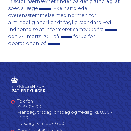
Disciplinærnævnet finder på det grundlag, at
speciallæge
ikke handlede i
overensstemmelse med normen for
almindelig anerkendt faglig standard ved
indhentelse af informeret samtykke fra
den 24. marts 2011 på
forud for
operationen på
.
Telefon
72 33 05 00
Mandag, tirsdag, onsdag og fredag: kl. 8.00 -
14.00
Torsdag: kl. 8.00-16.00
E-mail: stpk@stpk.dk