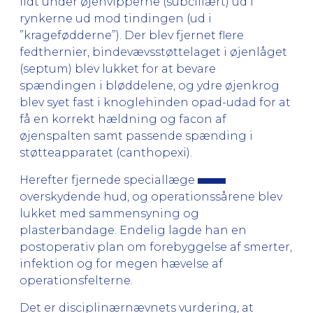
lidt under øjenvipperne (subciliært) ud i
rynkerne ud mod tin­dingen (ud i
”kragefødderne”). Der blev fjernet flere
fedthernier, bindevævsstøttelaget i øjenlåget
(septum) blev lukket for at bevare
spændingen i bløddelene, og ydre øjenkrog
blev syet fast i knoglehinden opad-udad for at
få en korrekt hældning og facon af
øjenspalten samt passende spænding i
støtte­apparatet (canthopexi).
Herefter fjernede speciallæge
overskydende hud, og operationssårene blev
lukket med sam­mensyning og
plasterbandage. Endelig lagde han en
postoperativ plan om forebyggelse af smerter,
in­fektion og for megen hævelse af
operationsfelterne.
Det er disciplinærnævnets vurdering, at