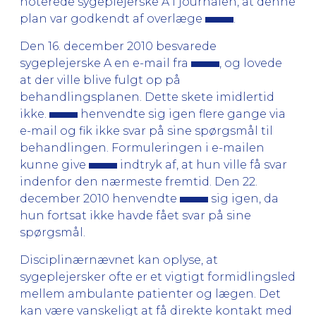
noterede sygeplejerske A i journalen, at denne
plan var godkendt af overlæge
.
Den 16. december 2010 besvarede
sygeplejerske A en e-mail fra
, og lovede
at der ville blive fulgt op på
behandlingsplanen. Dette skete imidlertid
ikke.
henvendte sig igen flere gange via
e-mail og fik ikke svar på sine spørgsmål til
behandlingen. Formuleringen i e-mailen
kunne give
indtryk af, at hun ville få svar
indenfor den nærmeste fremtid. Den 22.
december 2010 henvendte
sig igen, da
hun fortsat ikke havde fået svar på sine
spørgsmål.
Disciplinærnævnet kan oplyse, at
sygeplejersker ofte er et vigtigt formidlingsled
mellem ambulante patienter og lægen. Det
kan være vanskeligt at få direkte kontakt med