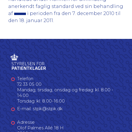
anerkendt faglig standard ved sin behandling
af
i perioden fra den 7. december 2010 til
den 18. januar 2011.
Telefon
72 33 05 00
Mandag, tirsdag, onsdag og fredag: kl. 8.00 -
14.00
Torsdag: kl. 8.00-16.00
E-mail: stpk@stpk.dk
Adresse
Olof Palmes Allé 18 H