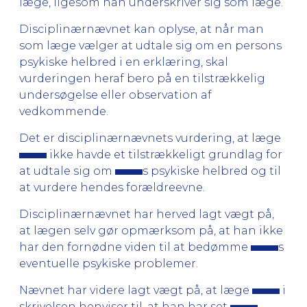
læge, ligesom han underskriver sig som læge.
Disciplinærnævnet kan oplyse, at når man
som læge vælger at udtale sig om en persons
psykiske helbred i en erklæring, skal
vurderingen heraf bero på en tilstrækkelig
undersøgelse eller observation af
vedkommende.
Det er disciplinærnævnets vurdering, at læge
ikke havde et tilstrækkeligt grundlag for
at udtale sig om
s psykiske helbred og til
at vurdere hendes forældreevne.
Disciplinærnævnet har herved lagt vægt på,
at lægen selv gør opmærksom på, at han ikke
har den fornødne viden til at bedømme
s
eventuelle psykiske problemer.
Nævnet har videre lagt vægt på, at læge
i
skrivelsen henviser til, at han har set