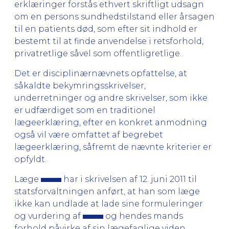
erklæringer forstås ethvert skriftligt udsagn
om en persons sundhedstilstand eller årsagen
til en patients død, som efter sit indhold er
bestemt til at finde anvendelse i retsforhold,
privatretlige såvel som offentligretlige.
Det er disciplinærnævnets opfattelse, at
såkaldte bekymringsskrivelser,
underretninger og andre skrivelser, som ikke
er udfærdiget som en traditionel
lægeerklæring, efter en konkret anmodning
også vil være omfattet af begrebet
lægeerklæring, såfremt de nævnte kriterier er
opfyldt.
Læge
har i skrivelsen af 12. juni 2011 til
statsforvaltningen anført, at han som læge
ikke kan undlade at lade sine formuleringer
og vurdering af
og hendes mands
forhold påvirke af sin lægefaglige viden,