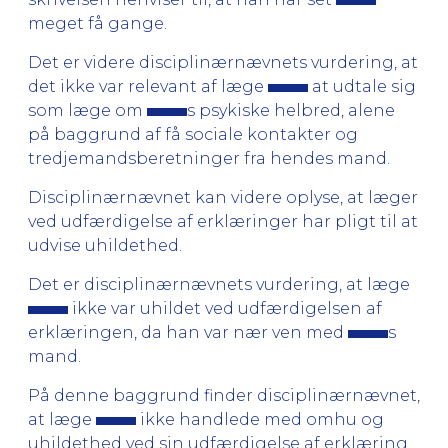
meget få gange.
Det er videre disciplinærnævnets vurdering, at
det ikke var relevant af læge
at udtale sig
som læge om
s psykiske helbred, alene
på baggrund af få sociale kontakter og
tredjemandsberetninger fra hendes mand.
Disciplinærnævnet kan videre oplyse, at læger
ved udfærdigelse af erklæringer har pligt til at
udvise uhildethed.
Det er disciplinærnævnets vurdering, at læge
ikke var uhildet ved udfærdigelsen af
erklæringen, da han var nær ven med
s
mand.
På denne baggrund finder disciplinærnævnet,
at læge
ikke handlede med omhu og
uhildethed ved sin udfærdigelse af erklæring