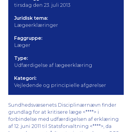
tirsdag den 23. juli 2013
Juridisk tema:
Lægeerklæringer
Faggruppe:
Læger
Type:
Udfærdigelse af lægeerklæring
Kategori:
Vejledende og principielle afgørelser
Sundhedsvæsenets Disciplinærnævn finder
grundlag for at kritisere læge <****> i
forbindelse med udfærdigelsen af erklæring
af 12. juni 2011 til Statsforvaltning <****>, da