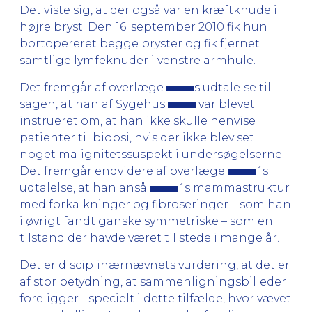
Det viste sig, at der også var en kræftknude i
højre bryst. Den 16. september 2010 fik hun
bortopereret begge bryster og fik fjernet
samtlige lymfeknuder i venstre armhule.
Det fremgår af overlæge
s udtalelse til
sagen, at han af Sygehus
var blevet
instrueret om, at han ikke skulle henvise
patienter til biopsi, hvis der ikke blev set
noget malignitetssuspekt i undersøgelserne.
Det fremgår endvidere af overlæge
´s
udtalelse, at han anså
´s mammastruktur
med forkalkninger og fibroseringer – som han
i øvrigt fandt ganske symmetriske – som en
tilstand der havde været til stede i mange år.
Det er disciplinærnævnets vurdering, at det er
af stor betydning, at sammenligningsbilleder
foreligger - specielt i dette tilfælde, hvor vævet