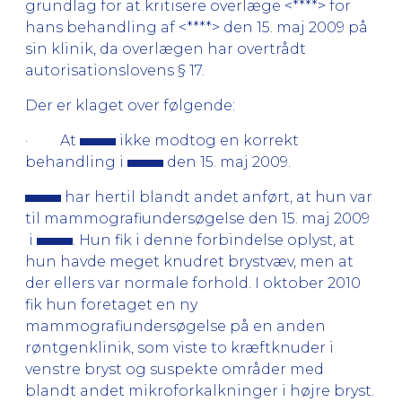
grundlag for at kritisere overlæge <****> for
hans behandling af <****> den 15. maj 2009 på
sin klinik, da overlægen har overtrådt
autorisationslovens § 17.
Der er klaget over følgende:
· At
ikke modtog en korrekt
behandling i
den 15. maj 2009.
har hertil blandt andet anført, at hun var
til mammografiundersøgelse den 15. maj 2009
i
. Hun fik i denne forbindelse oplyst, at
hun havde meget knudret brystvæv, men at
der ellers var normale forhold. I oktober 2010
fik hun foretaget en ny
mammografiundersøgelse på en anden
røntgenklinik, som viste to kræftknuder i
venstre bryst og suspekte områder med
blandt andet mikroforkalkninger i højre bryst.