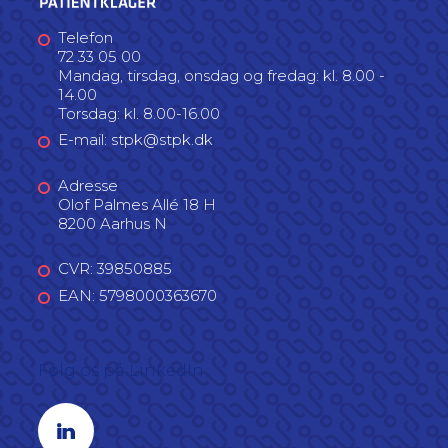
Telefon
72 33 05 00
Mandag, tirsdag, onsdag og fredag: kl. 8.00 -
14.00
Torsdag: kl. 8.00-16.00
E-mail: stpk@stpk.dk
Adresse
Olof Palmes Allé 18 H
8200 Aarhus N
CVR: 39850885
EAN: 5798000363670
Følg os på LinkedIn
Linkedin profil