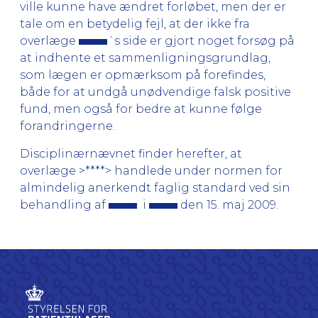
ville kunne have ændret forløbet, men der er
tale om en betydelig fejl, at der ikke fra
overlæge
´s side er gjort noget forsøg på
at indhente et sammenligningsgrundlag,
som lægen er opmærksom på forefindes,
både for at undgå unødvendige falsk positive
fund, men også for bedre at kunne følge
forandringerne.
Disciplinærnævnet finder herefter, at
overlæge >****> handlede under normen for
almindelig anerkendt faglig standard ved sin
behandling af
i
den 15. maj 2009.