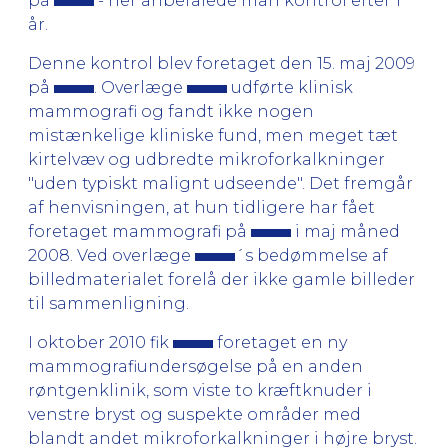
på
- her anbefalede man kontrol efter 1
år.
Denne kontrol blev foretaget den 15. maj 2009
på
. Overlæge
udførte klinisk
mammografi og fandt ikke nogen
mistænkelige kliniske fund, men meget tæt
kirtelvæv og udbredte mikroforkalkninger
"uden typiskt malignt udseende". Det fremgår
af henvisningen, at hun tidligere har fået
foretaget mammografi på
i maj måned
2008. Ved overlæge
´s bedømmelse af
billedmaterialet forelå der ikke gamle billeder
til sammenligning.
I oktober 2010 fik
foretaget en ny
mammografiundersøgelse på en anden
røntgenklinik, som viste to kræftknuder i
venstre bryst og suspekte områder med
blandt andet mikroforkalkninger i højre bryst.