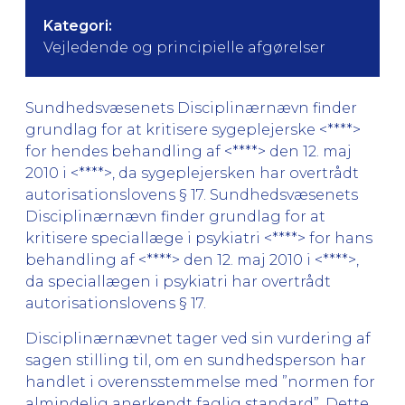
Kategori:
Vejledende og principielle afgørelser
Sundhedsvæsenets Disciplinærnævn finder
grundlag for at kritisere sygeplejerske <****>
for hendes behandling af <****> den 12. maj
2010 i <****>, da sygeplejersken har overtrådt
autorisationslovens § 17. Sundhedsvæsenets
Disciplinærnævn finder grundlag for at
kritisere speciallæge i psykiatri <****> for hans
behandling af <****> den 12. maj 2010 i <****>,
da speciallægen i psykiatri har overtrådt
autorisationslovens § 17.
Disciplinærnævnet tager ved sin vurdering af
sagen stilling til, om en sundhedsperson har
handlet i overensstemmelse med ”normen for
almindelig anerkendt faglig standard”. Dette