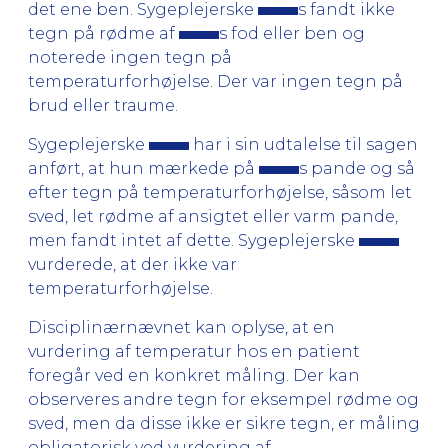
det ene ben. Sygeplejerske
s fandt ikke
tegn på rødme af
s fod eller ben og
noterede ingen tegn på
temperaturforhøjelse. Der var ingen tegn på
brud eller traume.
Sygeplejerske
har i sin udtalelse til sagen
anført, at hun mærkede på
s pande og så
efter tegn på temperaturforhøjelse, såsom let
sved, let rødme af ansigtet eller varm pande,
men fandt intet af dette. Sygeplejerske
vurderede, at der ikke var
temperaturforhøjelse.
Disciplinærnævnet kan oplyse, at en
vurdering af temperatur hos en patient
foregår ved en konkret måling. Der kan
observeres andre tegn for eksempel rødme og
sved, men da disse ikke er sikre tegn, er måling
obligatorisk ved vurdering af