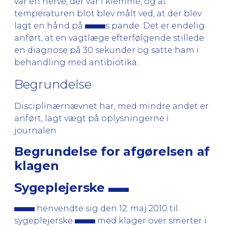
var en nerve, der var i klemme, og at
temperaturen blot blev målt ved, at der blev
lagt en hånd på
s pande. Det er endelig
anført, at en vagtlæge efterfølgende stillede
en diagnose på 30 sekunder og satte ham i
behandling med antibiotika.
Begrundelse
Disciplinærnævnet har, med mindre andet er
anført, lagt vægt på oplysningerne i
journalen.
Begrundelse for afgørelsen af
klagen
Sygeplejerske
henvendte sig den 12. maj 2010 til
sygeplejerske
med klager over smerter i