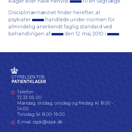
klager eller have henvist
til en vagtlæge.
Disciplinærnævnet finder herefter, at
psykiater
handlede under normen for
almindelig anerkendt faglig standard ved
behandlingen af
den 12. maj 2010 i
.
Telefon
72 33 05 00
Mandag, tirsdag, onsdag og fredag: kl. 8.00 -
14.00
Torsdag: kl. 8.00-16.00
E-mail: stpk@stpk.dk