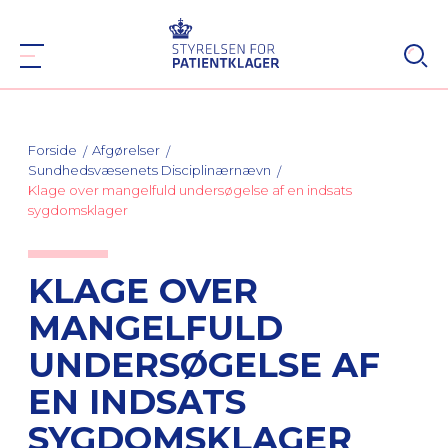
Forside
Afgørelser
Sundhedsvæsenets Disciplinærnævn
Klage over mangelfuld undersøgelse af en indsats
sygdomsklager
KLAGE OVER
MANGELFULD
UNDERSØGELSE AF
EN INDSATS
SYGDOMSKLAGER