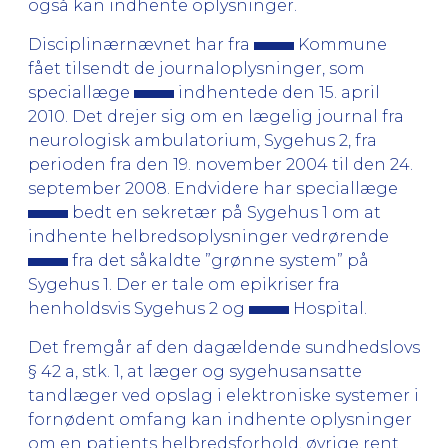
også kan indhente oplysninger.
Disciplinærnævnet har fra
Kommune
fået tilsendt de journaloplysninger, som
speciallæge
indhentede den 15. april
2010. Det drejer sig om en lægelig journal fra
neurologisk ambulatorium, Sygehus 2, fra
perioden fra den 19. november 2004 til den 24.
september 2008. Endvidere har speciallæge
bedt en sekretær på Sygehus 1 om at
indhente helbredsoplysninger vedrørende
fra det såkaldte ”grønne system” på
Sygehus 1. Der er tale om epikriser fra
henholdsvis Sygehus 2 og
Hospital.
Det fremgår af den dagældende sundhedslovs
§ 42 a, stk. 1, at læger og sygehusansatte
tandlæger ved opslag i elektroniske systemer i
fornødent omfang kan indhente oplysninger
om en patients helbredsforhold, øvrige rent