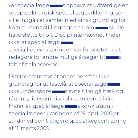
var speciallæge
s opgave at udfærdige en
ortopædkirurgisk speciallægeerklæring, som
ville indgå i et samlet medicinsk grundlag for
kommunens stillingtagen til, om
skulle
have støtte til bil. Disciplinærnævnet finder
ikke, at speciallæge
i
speciallægeerklæringen var forpligtet til at
redegøre for andre mulige årsager til
s
tab af balanceevne.
Disciplinærnævnet finder herefter ikke
grundlag for at fastslå, at speciallæge
ikke undersøgte
s evne til at gå hæl- og
tågang, ligesom disciplinærnævnet ikke
finder, at speciallæge
s konklusion i
speciallægeerklæringen af 29. april 2010 er i
strid med den tidligere speciallægeerklæring
af 11. marts 2009.