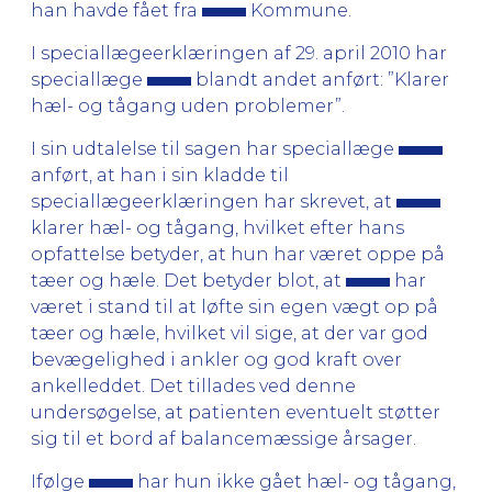
han havde fået fra
Kommune.
I speciallægeerklæringen af 29. april 2010 har
speciallæge
blandt andet anført: ”Klarer
hæl- og tågang uden problemer”.
I sin udtalelse til sagen har speciallæge
anført, at han i sin kladde til
speciallægeerklæringen har skrevet, at
klarer hæl- og tågang, hvilket efter hans
opfattelse betyder, at hun har været oppe på
tæer og hæle. Det betyder blot, at
har
været i stand til at løfte sin egen vægt op på
tæer og hæle, hvilket vil sige, at der var god
bevægelighed i ankler og god kraft over
ankelleddet. Det tillades ved denne
undersøgelse, at patienten eventuelt støtter
sig til et bord af balancemæssige årsager.
Ifølge
har hun ikke gået hæl- og tågang,