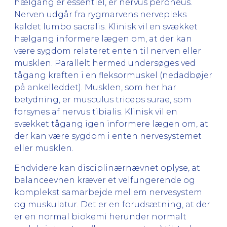
hælgang er essentiel, er nervus peroneus.
Nerven udgår fra rygmarvens nervepleks
kaldet lumbo sacralis. Klinisk vil en svækket
hælgang informere lægen om, at der kan
være sygdom relateret enten til nerven eller
musklen. Parallelt hermed undersøges ved
tågang kraften
i en fleksormuskel (nedadbøjer
på ankelleddet). Musklen, som her har
betydning, er musculus triceps surae, som
forsynes af nervus tibialis. Klinisk vil en
svækket tågang igen informere lægen om, at
der kan være sygdom i enten nervesystemet
eller musklen.
Endvidere kan disciplinærnævnet oplyse, at
balanceevnen kræver et velfungerende og
komplekst samarbejde mellem nervesystem
og muskulatur. Det er en forudsætning, at der
er en normal biokemi herunder normalt