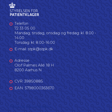
Telefon
72 33 05 00
Mandag, tirsdag, onsdag og fredag: kl. 8.00 -
14.00
Torsdag: kl. 8.00-16.00
E-mail: stpk@stpk.dk
Adresse
Olof Palmes Allé 18 H
8200 Aarhus N
CVR: 39850885
EAN: 5798000363670
Følg os på LinkedIn