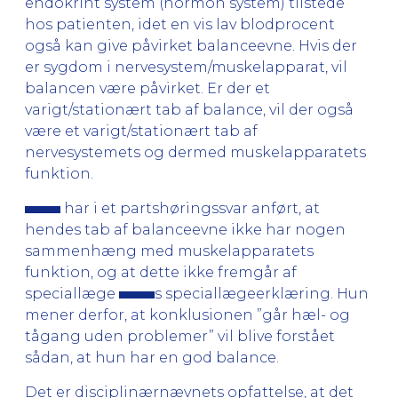
endokrint system (hormon system) tilstede
hos patienten, idet en vis lav blodprocent
også kan give påvirket balanceevne. Hvis der
er sygdom i nervesystem/muskelapparat, vil
balancen være påvirket. Er der et
varigt/stationært tab af balance, vil der også
være et varigt/stationært tab af
nervesystemets og dermed muskelapparatets
funktion.
har i et partshøringssvar anført, at
hendes tab af balanceevne ikke har nogen
sammenhæng med muskelapparatets
funktion, og at dette ikke fremgår af
speciallæge
s speciallægeerklæring. Hun
mener derfor, at konklusionen ”går hæl- og
tågang uden problemer” vil blive forstået
sådan, at hun har en god balance.
Det er disciplinærnævnets opfattelse, at det