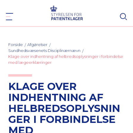
Forside
Afgørelser
Sundhedsvæsenets Disciplinærnævn
Klage over indhentning af helbredsoplysninger i forbindelse
med lægeerklæringer
KLAGE OVER
INDHENTNING AF
HELBREDSOPLYSNIN
GER I FORBINDELSE
MED