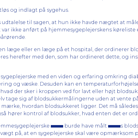
løs og indlagt på sygehus.
s udtalelse til sagen, at hun ikke havde nægtet at mål
et var ikke anført på hjemmesygeplejerskens køreliste 
pårørende.
n læge eller en læge på et hospital, der ordinerer bl
s herefter med den, som har ordineret dette, og ins
 sygeplejerske med en viden og erfaring omkring diab
ring og væske. Desuden kan en temperaturforhøjelse 
ad der sker i kroppen ved for lavt eller højt blodsukk
lv tage sig af blodsukkermålingerne uden at vente på 
n mærke, hvordan blodsukkeret ligger. Det må således 
å hører kontrol af blodsukker, hvad enten det er ordin
hjemmesygeplejerske
burde have målt
s blod
t vægt på, at en sygeplejerske skal være opmærksom 