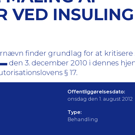
 VED INSULING
ævn finder grundlag for at kritisere 
den 3. december 2010 i dennes hje
torisationslovens § 17.
Offentliggørelsesdato:
onsdag den 1. august 2012
Type:
Behandling