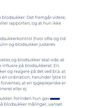
e blodsukker. Det fremgår videre,
eller rapporten, og at hun ikke
odsukkerkontrol (hvor ofte og tid
ulin og blodsukker justeres
etes og blodsukker skal vide, at
influere på blodsukkeret. En
er og reagere på det ved bl.a. at
en ordination, herunder lytte til
forventes, at en sygeplejerske er
eret eller ej.
sukker, forinden hun gav
på blodsukker målinger, uanset