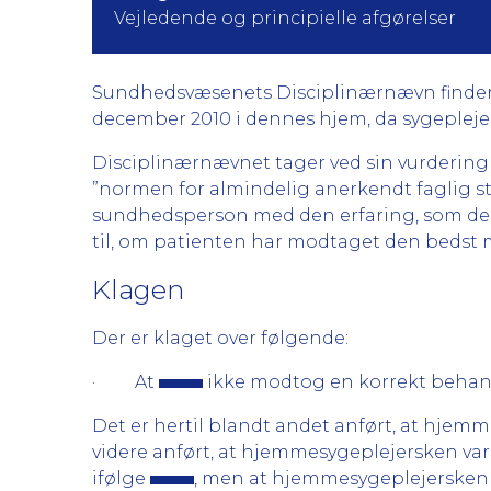
Vejledende og principielle afgørelser
Sundhedsvæsenets Disciplinærnævn finder gr
december 2010 i dennes hjem, da sygeplejers
Disciplinærnævnet tager ved sin vurdering
”normen for almindelig anerkendt faglig st
sundhedsperson med den erfaring, som den 
til, om patienten har modtaget den bedst
Klagen
Der er klaget over følgende:
· At
ikke modtog en korrekt behan
Det er hertil blandt andet anført, at hje
videre anført, at hjemmesygeplejersken va
ifølge
, men at hjemmesygeplejersken 