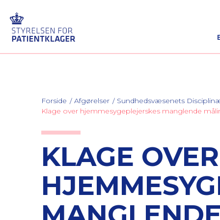
Forside
Afgørelser
Sundhedsvæsenets Discipli
Klage over hjemmesygeplejerskes manglende måling 
KLAGE OVER
HJEMMESYG
MANGLENDE