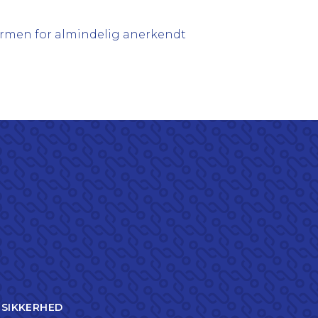
rmen for almindelig anerkendt
TSIKKERHED