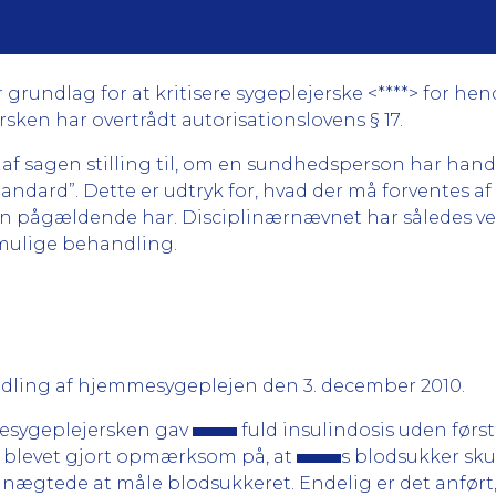
undlag for at kritisere sygeplejerske <****> for hend
ken har overtrådt autorisationslovens § 17.
 af sagen stilling til, om en sundhedsperson har han
andard”. Dette er udtryk for, hvad der må forventes a
pågældende har. Disciplinærnævnet har således ved s
 mulige behandling.
dling af hjemmesygeplejen den 3. december 2010.
mmesygeplejersken gav
fuld insulindosis uden førs
r blevet gjort opmærksom på, at
s blodsukker sku
nægtede at måle blodsukkeret. Endelig er det anført,