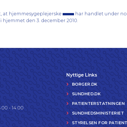
t, at hjemmesygeplejerske
har handlet under no
i hjemmet den 3. december 2010.
Nyttige Links
BORGER.DK
SUNDHED.DK
PATIENTERSTATNINGEN
.00 - 14.00
SUNDHEDSMINISTERIET
STYRELSEN FOR PATIEN