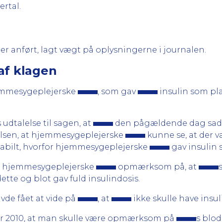
rtal.
 anført, lagt vægt på oplysningerne i journalen.
af klagen
emmesygeplejerske
, som gav
insulin som pl
s udtalelse til sagen, at
den pågældende dag sad i
lelsen, at hjemmesygeplejerske
kunne se, at der v
tabilt, hvorfor hjemmesygeplejerske
gav insulin 
rde hjemmesygeplejerske
opmærksom på, at
dette og blot gav fuld insulindosis.
vde fået at vide på
, at
ikke skulle have insul
er 2010, at man skulle være opmærksom på
s blod