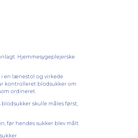
anlagt. Hjemmesygeplejerske
 en lænestol og virkede
ar kontrolleret blodsukker om
som ordineret.
s blodsukker skulle måles først,
in, før hendes sukker blev målt.
sukker.