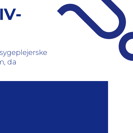
IV-
sygeplejerske
m, da