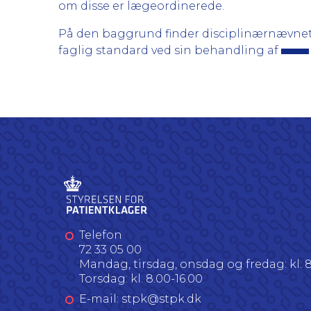
om disse er lægeordinerede.
På den baggrund finder disciplinærnævne
faglig standard ved sin behandling af
Telefon
72 33 05 00
Mandag, tirsdag, onsdag og fredag: kl. 8
Torsdag: kl. 8.00-16.00
E-mail: stpk@stpk.dk