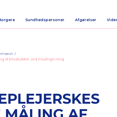
Borgere
Sundhedspersoner
Afgørelser
Vide
nærnævn
af blodsukker ved insulingiv-ning
EPLEJERSKES
 MÅLING AF