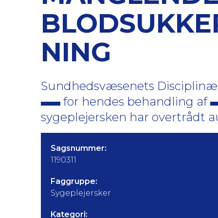
BLODSUKKER
NING
Sundhedsvæsenets Disciplinærn
for hendes behandling af
sygeplejersken har overtrådt au
Sagsnummer:
1190311
Faggruppe:
Sygeplejersker
Kategori: