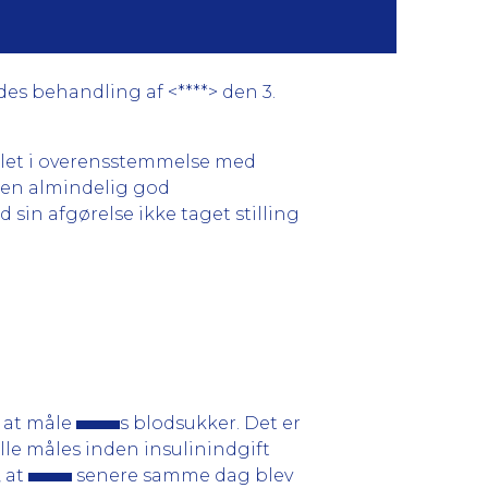
es behandling af <****> den 3.
dlet i overensstemmelse med
f en almindelig god
in afgørelse ikke taget stilling
t at måle
s blodsukker. Det er
lle måles inden insulinindgift
 at
senere samme dag blev