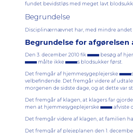
fundet bevidstløs med meget lavt blodsukke
Begrundelse
Disciplinærnævnet har, med mindre andet er
Begrundelse for afgørelsen 
Den 3. december 2010 fik
besøg af hj
målte ikke
s blodsukker først.
Det fremgår af hjemmesygeplejerske
velbefindende. Det fremgår videre af udta
morgenen de sidste dage, og at dette var s
Det fremgår af klagen, at klagers far gjo
men at hjemmesygeplejerske
afviste 
Det fremgår videre af klagen, at familien ha
Det fremgår af plejeplanen den 1. decemb