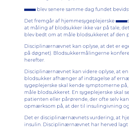
blev senere samme dag fundet bevidst
Det fremgår af hjemmesygeplejerske
at måling af blodsukker ikke var på tale, d
blev bedt om at måle blodsukkeret af den 
Disciplinærnævnet kan oplyse, at det er ege
på døgnet). Blodsukkermålingerne konferere
herefter.
Disciplinærnævnet kan videre oplyse, at en
blodsukker afhænger af indtagelse af ernæ
sygeplejerske skal kende symptomerne på, hv
måle blodsukkeret. En sygeplejerske skal se
patienten eller pårørende, der ofte selv ka
opmærksom på, at der til insulingivning ogs
Det er disciplinærnævnets vurdering, at 
insulin. Disciplinærnævnet har herved lag