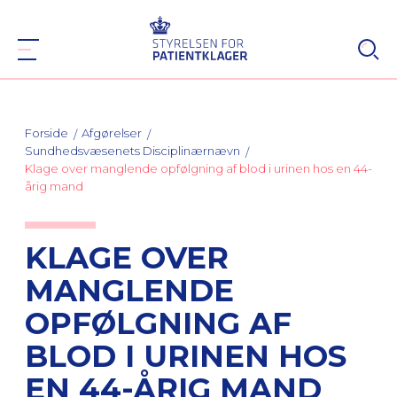
Forside
Afgørelser
Sundhedsvæsenets Disciplinærnævn
Klage over manglende opfølgning af blod i urinen hos en 44-
årig mand
KLAGE OVER
MANGLENDE
OPFØLGNING AF
BLOD I URINEN HOS
EN 44-ÅRIG MAND