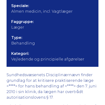
Speciale:
Almen medicin, incl. Vagtlæger
Faggruppe:
Læger
Type:
Behandling
Kategori:
Vejledende og principielle afgørelser
Sundhedsvæsenets Disciplinærnævn finder
grundlag for at kritisere praktiserende læge
<****> for hans behandling af <****> den 7. juni
2010 i sin klinik, da lægen har overtrådt
autorisationslovens § 17.