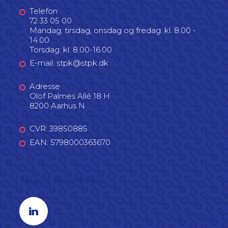
Telefon
72 33 05 00
Mandag, tirsdag, onsdag og fredag: kl. 8.00 -
14.00
Torsdag: kl. 8.00-16.00
E-mail: stpk@stpk.dk
Adresse
Olof Palmes Allé 18 H
8200 Aarhus N
CVR: 39850885
EAN: 5798000363670
Følg os på LinkedIn
Linkedin profil