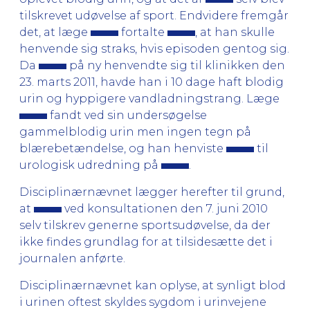
tilskrevet udøvelse af sport. Endvidere fremgår
det, at læge
fortalte
, at han skulle
henvende sig straks, hvis episoden gentog sig.
Da
på ny henvendte sig til klinikken den
23. marts 2011, havde han i 10 dage haft blodig
urin og hyppigere vandladningstrang. Læge
fandt ved sin undersøgelse
gammelblodig urin men ingen tegn på
blærebetændelse, og han henviste
til
urologisk udredning på
.
Disciplinærnævnet lægger herefter til grund,
at
ved konsultationen den 7. juni 2010
selv tilskrev generne sportsudøvelse, da der
ikke findes grundlag for at tilsidesætte det i
journalen anførte.
Disciplinærnævnet kan oplyse, at synligt blod
i urinen oftest skyldes sygdom i urinvejene