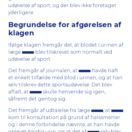
udøvelse af sport, og der blev ikke foretaget
yderligere.
Begrundelse for afgørelsen af
klagen
Ifølge klagen fremgår det, at blodet i urinen af
læge
blev tilskrevet som normalt ved
udøvelse af sport.
Det fremgår af journalen, at
havde haft
et enkelt tilfælde med blod i urinen, og at han
selv tilskrev dette sportsudøvelse. Det blev
aftalt, at
skulle henvende sig igen,
såfremt det gentog sig.
Det fremgår af udtalelse fra læge
, at
kom til konsultation på grund af halssmerter
og i denne forbindelse nævnte, at han havde
oplevet blodig urin, og at det af
selv blev