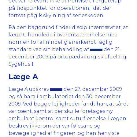
det var relevant ikke at henvise til ergoterapi
på tidspunktet for operationen, idet der
fortsat pågik skylning af seneskeden.
På den baggrund finder disciplinærnævnet, at
læge C handlede i overensstemmelse med
normen for almindelig anerkendt faglig
standard ved sin behandling af
den 21.
december 2009 på ortopædkirurgisk afdeling,
Sygehus 1.
Læge A
Læge A udskrev
den 27. december 2009
og så ham i ambulatoriet den 30. december
2009. Ved begge lejligheder fandt han, at såret
var pænt, samt at der skulle foretages ny
ambulant kontrol samt suturfjernelse. Lægen
beskrev ikke, om der var følesans og
bevægelighed af fingeren, og han henviste