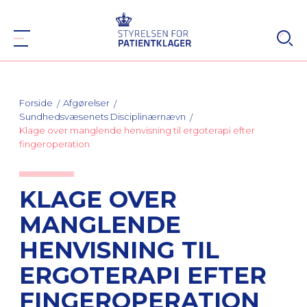
Forside
Afgørelser
Sundhedsvæsenets Disciplinærnævn
Klage over manglende henvisning til ergoterapi efter
fingeroperation
KLAGE OVER
MANGLENDE
HENVISNING TIL
ERGOTERAPI EFTER
FINGEROPERATION