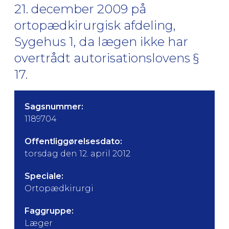
21. december 2009 på
ortopædkirurgisk afdeling,
Sygehus 1, da lægen ikke har
overtrådt autorisationslovens §
17.
Sagsnummer:
1189704
Offentliggørelsesdato:
torsdag den 12. april 2012
Speciale:
Ortopædkirurgi
Faggruppe:
Læger