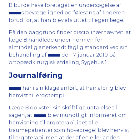
B burde have foretaget en undersøgelse af
s bevægelighed og følesans af fingeren
forud for, at han blev afsluttet til egen læge.
På den baggrund finder disciplinærnævnet, at
læge B handlede under normen for
almindelig anerkendt faglig standard ved sin
behandling af
den 7. januar 2010 på
ortopædkirurgisk afdeling, Sygehus 1.
Journalføring
har i sin klage anført, at han aldrig blev
henvist til ergoterapi.
Læge B oplyste i sin skriftlige udtalelse til
sagen, at
blev mundtligt informeret om
henvisning til ergoterapi, idet alle
traumepatienter som hovedregel blev henvist
til ergoterapi, men at der af en eller anden