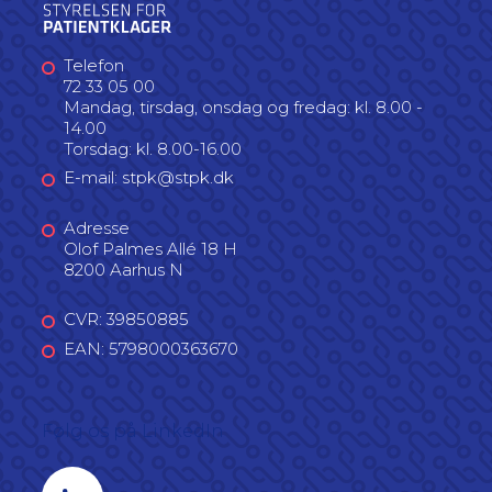
Telefon
72 33 05 00
Mandag, tirsdag, onsdag og fredag: kl. 8.00 -
14.00
Torsdag: kl. 8.00-16.00
E-mail: stpk@stpk.dk
Adresse
Olof Palmes Allé 18 H
8200 Aarhus N
CVR: 39850885
EAN: 5798000363670
Følg os på LinkedIn
Linkedin profil