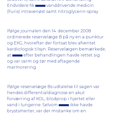
Endvidere fik
vanddrivende medicin
(Furix) intravenøst samt nitroglycerin-spray.
Ifølge journalen den 14. december 2008
ordinerede reservelæge B på ny en a-punktur
og EKG, hvorefter der fortsat blev afventet
kardiologisk tilsyn. Reservelægen bemærkede,
at
efter behandlingen havde rettet sig
og var varm og tør med aftagende
marmorering.
Ifølge reservelæge Bs udtalelse til sagen var
hendes differentialdiagnose en akut
forværring af KOL, blodprop i hjertet eller
vand i lungerne. Selvom
ikke havde
brystsmerter, var der mistanke om en