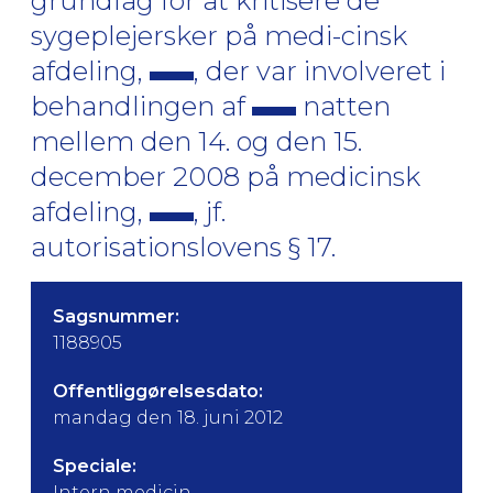
grundlag for at kritisere de
sygeplejersker på medi-cinsk
afdeling,
, der var involveret i
behandlingen af
natten
mellem den 14. og den 15.
december 2008 på medicinsk
afdeling,
, jf.
autorisationslovens § 17.
Sagsnummer:
1188905
Offentliggørelsesdato:
mandag den 18. juni 2012
Speciale:
Intern medicin