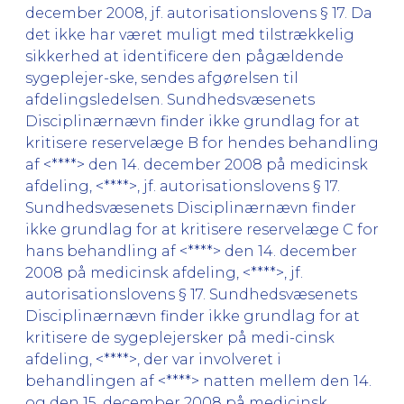
december 2008, jf. autorisationslovens § 17. Da
det ikke har været muligt med tilstrækkelig
sikkerhed at identificere den pågældende
sygeplejer-ske, sendes afgørelsen til
afdelingsledelsen. Sundhedsvæsenets
Disciplinærnævn finder ikke grundlag for at
kritisere reservelæge B for hendes behandling
af <****> den 14. december 2008 på medicinsk
afdeling, <****>, jf. autorisationslovens § 17.
Sundhedsvæsenets Disciplinærnævn finder
ikke grundlag for at kritisere reservelæge C for
hans behandling af <****> den 14. december
2008 på medicinsk afdeling, <****>, jf.
autorisationslovens § 17. Sundhedsvæsenets
Disciplinærnævn finder ikke grundlag for at
kritisere de sygeplejersker på medi-cinsk
afdeling, <****>, der var involveret i
behandlingen af <****> natten mellem den 14.
og den 15. december 2008 på medicinsk