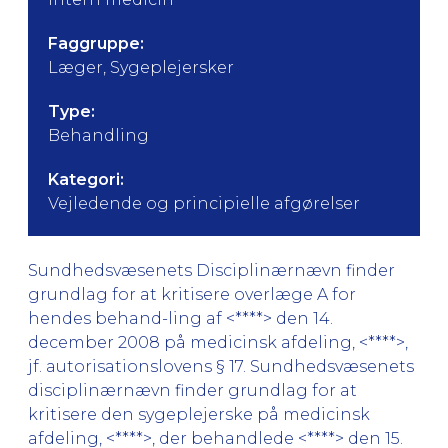
Faggruppe:
Læger, Sygeplejersker
Type:
Behandling
Kategori:
Vejledende og principielle afgørelser
Sundhedsvæsenets Disciplinærnævn finder
grundlag for at kritisere overlæge A for
hendes behand-ling af <****> den 14.
december 2008 på medicinsk afdeling, <****>,
jf. autorisationslovens § 17. Sundhedsvæsenets
disciplinærnævn finder grundlag for at
kritisere den sygeplejerske på medicinsk
afdeling, <****>, der behandlede <****> den 15.