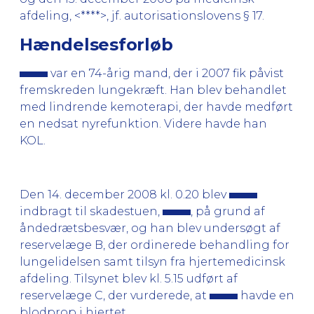
afdeling, <****>, jf. autorisationslovens § 17.
Hændelsesforløb
var en 74-årig mand, der i 2007 fik påvist
fremskreden lungekræft. Han blev behandlet
med lindrende kemoterapi, der havde medført
en nedsat nyrefunktion. Videre havde han
KOL.
Den 14. december 2008 kl. 0.20 blev
indbragt til skadestuen,
, på grund af
åndedrætsbesvær, og han blev undersøgt af
reservelæge B, der ordinerede behandling for
lungelidelsen samt tilsyn fra hjertemedicinsk
afdeling. Tilsynet blev kl. 5.15 udført af
reservelæge C, der vurderede, at
havde en
blodprop i hjertet.