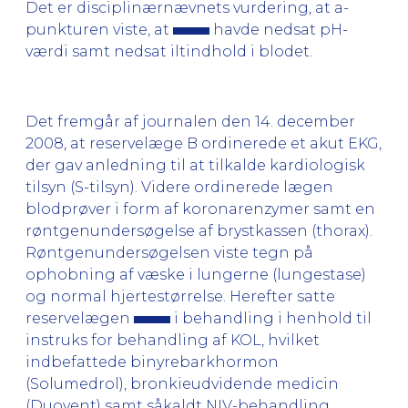
Det er disciplinærnævnets vurdering, at a-
punkturen viste, at
havde nedsat pH-
værdi samt nedsat iltindhold i blodet.
Det fremgår af journalen den 14. december
2008, at reservelæge B ordinerede et akut EKG,
der gav anledning til at tilkalde kardiologisk
tilsyn (S-tilsyn). Videre ordinerede lægen
blodprøver i form af koronarenzymer samt en
røntgenundersøgelse af brystkassen (thorax).
Røntgenundersøgelsen viste tegn på
ophobning af væske i lungerne (lungestase)
og normal hjertestørrelse. Herefter satte
reservelægen
i behandling i henhold til
instruks for behandling af KOL, hvilket
indbefattede binyrebarkhormon
(Solumedrol), bronkieudvidende medicin
(Duovent) samt såkaldt NIV-behandling.