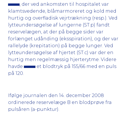
, der ved ankomsten til hospitalet var
klamtsvedende, blåmarmoreret og kold med
hurtig og overfladisk vejrtrækning (resp.). Ved
lytteundersøgelse af lungerne (ST.p) fandt
reservelægen, at der på begge sider var
forlænget udånding (eksspiration), og der var
rallelyde (krepitation) på begge lunger. Ved
lytteundersøgelse af hjertet (ST.c) var der en
hurtig men regelmæssig hjerterytme. Videre
havde
et blodtryk på 155/66 med en puls
på 120.
Ifølge journalen den 14. december 2008
ordinerede reservelæge B en blodprøve fra
pulsåren (a-punktur).