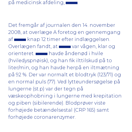
på medicinsk afdeling,
.
Det fremgår af journalen den 14. november
2008, at overlæge A foretog en gennemgang
af
knap 12 timer efter indlæggelsen.
Overlægen fandt, at
var vågen, klar og
orienteret.
havde åndenød i hvile
(hviledyspnøisk), og han fik ilttilskud på to
liter/min, og han havde herpå en iltmætning
på 92 %. Der var normalt et blodtryk (123/71) og
en normal puls (77). Ved lytteundersøgelse på
lungerne (st.p) var der tegn på
væskeophobning i lungerne med krepitation
og piben (sibilerende). Blodprøver viste
forhøjede betændelsestal (CRP 165) samt
forhøjede coronarenzymer.