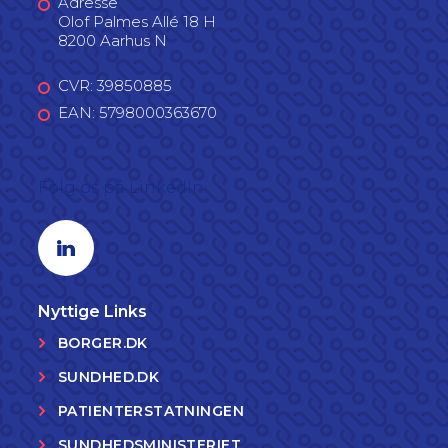
Adresse
Olof Palmes Allé 18 H
8200 Aarhus N
CVR: 39850885
EAN: 5798000363670
Følg os på LinkedIn
Linkedin profil
Nyttige Links
BORGER.DK
SUNDHED.DK
PATIENTERSTATNINGEN
SUNDHEDSMINISTERIET