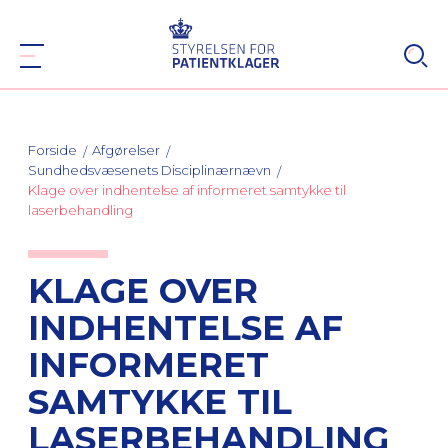
Forside
Afgørelser
Sundhedsvæsenets Disciplinærnævn
Klage over indhentelse af informeret samtykke til
laserbehandling
KLAGE OVER
INDHENTELSE AF
INFORMERET
SAMTYKKE TIL
LASERBEHANDLING