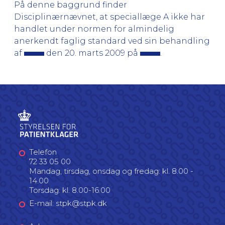
På denne baggrund finder
Disciplinærnævnet, at speciallæge A ikke har
handlet under normen for almindelig
anerkendt faglig standard ved sin behandling
af
den 20. marts 2009 på
.
Telefon
72 33 05 00
Mandag, tirsdag, onsdag og fredag: kl. 8.00 -
14.00
Torsdag: kl. 8.00-16.00
E-mail: stpk@stpk.dk