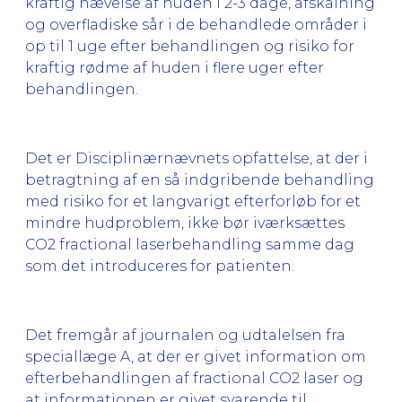
kraftig hævelse af huden i 2-3 dage, afskalning
og overfladiske sår i de behandlede områder i
op til 1 uge efter behandlingen og risiko for
kraftig rødme af huden i flere uger efter
behandlingen.
Det er Disciplinærnævnets opfattelse, at der i
betragtning af en så indgribende behandling
med risiko for et langvarigt efterforløb for et
mindre hudproblem, ikke bør iværksættes
CO2 fractional laserbehandling samme dag
som det introduceres for patienten.
Det fremgår af journalen og udtalelsen fra
speciallæge A, at der er givet information om
efterbehandlingen af fractional CO2 laser og
at informationen er givet svarende til