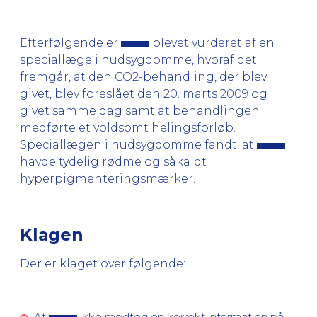
Efterfølgende er
blevet vurderet af en
speciallæge i hudsygdomme, hvoraf det
fremgår, at den CO2-behandling, der blev
givet, blev foreslået den 20. marts 2009 og
givet samme dag samt at behandlingen
medførte et voldsomt helingsforløb.
Speciallægen i hudsygdomme fandt, at
havde tydelig rødme og såkaldt
hyperpigmenteringsmærker.
Klagen
Der er klaget over følgende:
At
ikke modtog en korrekt information på