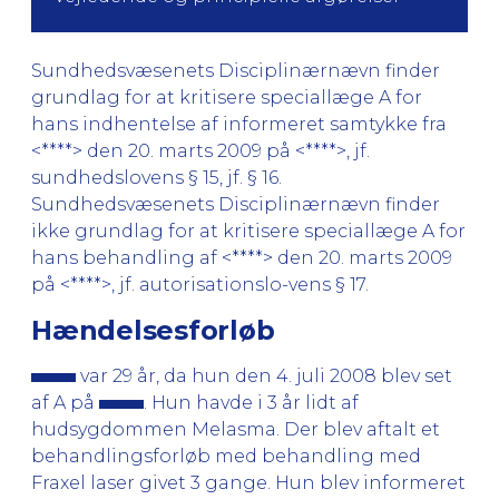
Sundhedsvæsenets Disciplinærnævn finder
grundlag for at kritisere speciallæge A for
hans indhentelse af informeret samtykke fra
<****> den 20. marts 2009 på <****>, jf.
sundhedslovens § 15, jf. § 16.
Sundhedsvæsenets Disciplinærnævn finder
ikke grundlag for at kritisere speciallæge A for
hans behandling af <****> den 20. marts 2009
på <****>, jf. autorisationslo-vens § 17.
Hændelsesforløb
var 29 år, da hun den 4. juli 2008 blev set
af A på
. Hun havde i 3 år lidt af
hudsygdommen Melasma. Der blev aftalt et
behandlingsforløb med behandling med
Fraxel laser givet 3 gange. Hun blev informeret