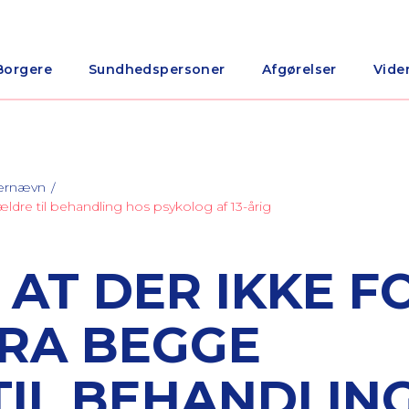
Borgere
Sundhedspersoner
Afgørelser
Vide
nærnævn
ældre til behandling hos psykolog af 13-årig
 AT DER IKKE F
RA BEGGE
IL BEHANDLIN