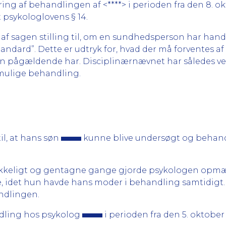
ing af behandlingen af <****> i perioden fra den 8. okt
t psykologlovens § 14.
 af sagen stilling til, om en sundhedsperson har han
andard”. Dette er udtryk for, hvad der må forventes a
pågældende har. Disciplinærnævnet har således ved s
 mulige behandling.
il, at hans søn
kunne blive undersøgt og behan
dtrykkeligt og gentagne gange gjorde psykologen opm
 idet hun havde hans moder i behandling samtidigt. V
ndlingen.
dling hos psykolog
i perioden fra den 5. oktober 2