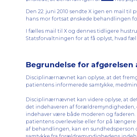
Den 22. juni 2010 sendte X igen en mail til
hans mor fortsat ønskede behandlingen for
I fælles mail til X og dennes tidligere hust
Statsforvaltningen for at få oplyst, hvad f
Begrundelse for afgørelsen 
Disciplinærnævnet kan oplyse, at det fremgå
patientens informerede samtykke, medmindre a
Disciplinærnævnet kan videre oplyse, at det
det indehaveren af forældremyndigheden, d
indehaver være både moderen og faderen. Hv
patientens overlevelse eller for på længere 
af behandlingen, kan en sundhedsperson do
samtykke fra forældremyndighedens indehav