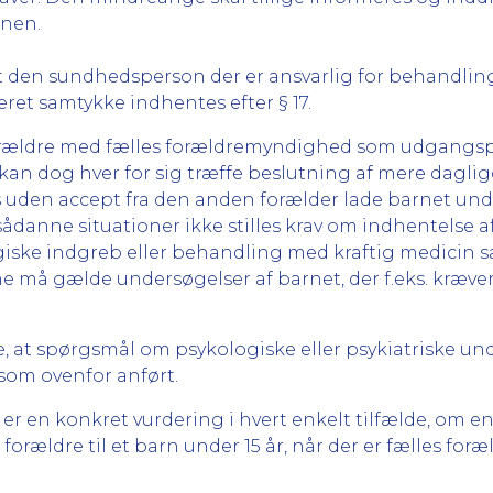
onen.
 den sundhedsperson der er ansvarlig for behandling
eret samtykke indhentes efter § 17.
 forældre med fælles forældremyndighed som udgangsp
kan dog hver for sig træffe beslutning af mere daglig
uden accept fra den anden forælder lade barnet und
ådanne situationer ikke stilles krav om indhentelse 
urgiske indgreb eller behandling med kraftig medicin 
å gælde undersøgelser af barnet, der f.eks. kræver
e, at spørgsmål om psykologiske eller psykiatriske un
 som ovenfor anført.
 er en konkret vurdering i hvert enkelt tilfælde, om 
rældre til et barn under 15 år, når der er fælles for