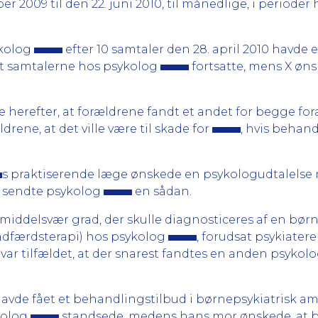
ber 2009 til den 22. juni 2010, til månedlige, i period
ykolog
efter 10 samtaler den 28. april 2010 havde
t samtalerne hos psykolog
fortsatte, mens X øns
se herefter, at forældrene fandt et andet for begge fo
rene, at det ville være til skade for
, hvis behan
s praktiserende læge ønskede en psykologudtalelse 
10 sendte psykolog
en sådan.
iddelsvær grad, der skulle diagnosticeres af en børn
adfærdsterapi) hos psykolog
, forudsat psykiate
ke var tilfældet, at der snarest fandtes en anden psykol
avde fået et behandlingstilbud i børnepsykiatrisk a
kolog
standsede, medens hans mor ønskede, at b