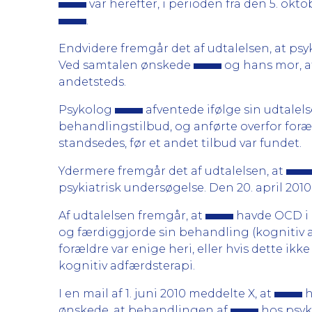
var herefter, i perioden fra den 5. okto
.
Endvidere fremgår det af udtalelsen, at ps
Ved samtalen ønskede
og hans mor, a
andetsteds.
Psykolog
afventede ifølge sin udtalel
behandlingstilbud, og anførte overfor foræld
standsedes, før et andet tilbud var fundet.
Ydermere fremgår det af udtalelsen, at
psykiatrisk undersøgelse. Den 20. april 20
Af udtalelsen fremgår, at
havde OCD i m
og færdiggjorde sin behandling (kognitiv 
forældre var enige heri, eller hvis dette ik
kognitiv adfærdsterapi.
I en mail af 1. juni 2010 meddelte X, at
h
ønskede, at behandlingen af
hos psy