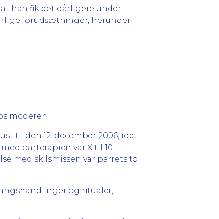
at han fik det dårligere under
 særlige forudsætninger, herunder
hos moderen.
ust til den 12. december 2006, idet
 med parterapien var X til 10
else med skilsmissen var parrets to
vangshandlinger og ritualer,