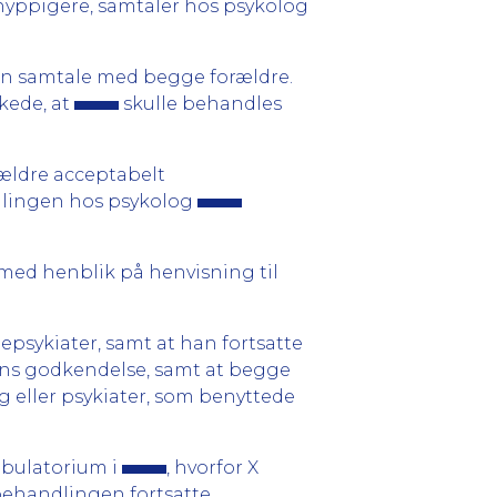
er hyppigere, samtaler hos psykolog
 en samtale med begge forældre.
kede, at
skulle behandles
rældre acceptabelt
dlingen hos psykolog
med henblik på henvisning til
epsykiater, samt at han fortsatte
rens godkendelse, samt at begge
og eller psykiater, som benyttede
mbulatorium i
, hvorfor X
ehandlingen fortsatte.