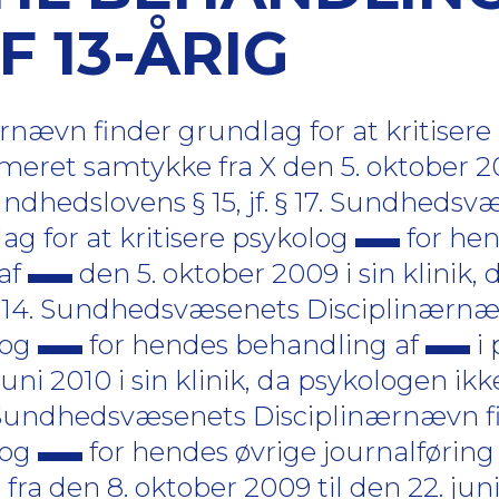
 13-ÅRIG
ævn finder grundlag for at kritisere
meret samtykke fra X den 5. oktober 2010
ndhedslovens § 15, jf. § 17. Sundhedsv
g for at kritisere psykolog
for he
 af
den 5. oktober 2009 i sin klinik,
§ 14. Sundhedsvæsenets Disciplinærnæ
log
for hendes behandling af
i 
juni 2010 i sin klinik, da psykologen ikk
. Sundhedsvæsenets Disciplinærnævn f
log
for hendes øvrige journalføring
fra den 8. oktober 2009 til den 22. juni