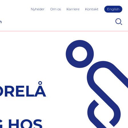
Nyheder
Om os
Karriere
Kontakt
English
n
ORELÅ
G HOS