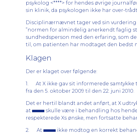
psykolog <****> for hendes øvrige journalfør
sin klinik, da psykologen ikke har over-tråd
Disciplinærnævnet tager ved sin vurdering
”normen for almindelig anerkendt faglig st
sundhedsperson med den erfaring, som den 
til, om patienten har modtaget den bedst
Klagen
Der er klaget over følgende:
1. At X ikke gav sit informerede samtykke t
fra den 5. oktober 2009 til den 22. juni 2010.
Det er hertil blandt andet anført, at X u
at
skulle være i behandling hos hende,
respekterede Xs ønske, men fortsatte beha
2. At
ikke modtog en korrekt behan