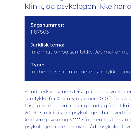
klinik, da psykologen ikke har 
Sagsnummer:
1187803
Juridisk tema:
Information og samtykke, Journalføring
Type:
Indhentelse af informeret samtykke , Jou
Sundhedsvæsenets Disciplinærnævn finder gr
samtykke fra X den 5. oktober 2010 i sin kli
Disciplinærnævn finder grundlag for at krit
2009 i sin klinik, da psykologen har overt
kritisere psykolog <****> for hendes behandlin
psykologen ikke har overtrådt psykologlove