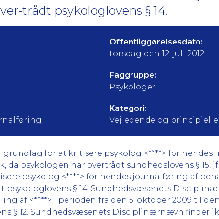
over-trådt psykologlovens § 14.
Offentliggørelsesdato:
torsdag den 12. juli 2012
Faggruppe:
Psykologer
Kategori:
rnalføring
Vejledende og principielle
undlag for at kritisere psykolog <****> for hendes 
nik, da psykologen har overtrådt sundhedslovens § 15, j
isere psykolog <****> for hendes journalføring af beh
rådt psykologlovens § 14. Sundhedsvæsenets Disciplinæ
g af <****> i perioden fra den 5. oktober 2009 til den 2
ns § 12. Sundhedsvæsenets Disciplinærnævn finder ikk