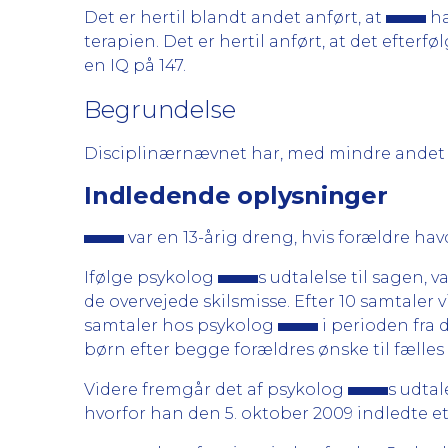
Det er hertil blandt andet anført, at
ha
terapien. Det er hertil anført, at det efte
en IQ på 147.
Begrundelse
Disciplinærnævnet har, med mindre andet er
Indledende oplysninger
var en 13-årig dreng, hvis forældre 
Ifølge psykolog
s udtalelse til sagen, v
de overvejede skilsmisse. Efter 10 samtaler 
samtaler hos psykolog
i perioden fra 
børn efter begge forældres ønske til fælle
Videre fremgår det af psykolog
s udtal
hvorfor han den 5. oktober 2009 indledte e