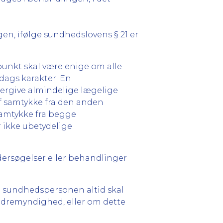
en, ifølge sundhedslovens § 21 er
unkt skal være enige om alle
dags karakter. En
ergive almindelige lægelige
af samtykke fra den anden
samtykke fra begge
 ikke ubetydelige
dersøgelser eller behandlinger
en sundhedspersonen altid skal
ældremyndighed, eller om dette