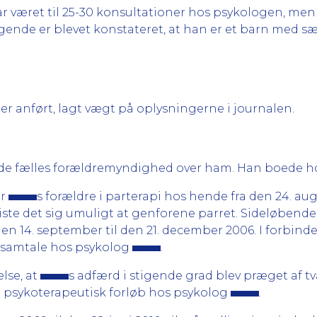
r været til 25-30 konsultationer hos psykologen, men 
rfølgende er blevet konstateret, at han er et barn med
 anført, lagt vægt på oplysningerne i journalen.
havde fælles forældremyndighed over ham. Han boede 
ar
s forældre i parterapi hos hende fra den 24. aug
viste det sig umuligt at genforene parret. Sideløbende
den 14. september til den 21. december 2006. I forbind
s samtale hos psykolog
.
else, at
s adfærd i stigende grad blev præget af t
t psykoterapeutisk forløb hos psykolog
.