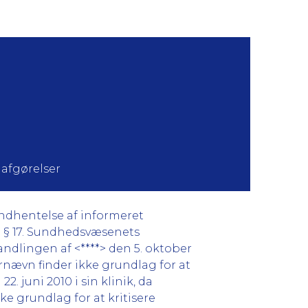
 afgørelser
indhentelse af informeret
f. § 17. Sundhedsvæsenets
andlingen af <****> den 5. oktober
rnævn finder ikke grundlag for at
2. juni 2010 i sin klinik, da
e grundlag for at kritisere