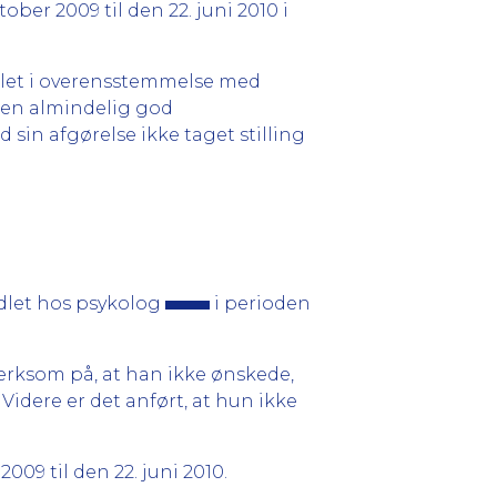
ober 2009 til den 22. juni 2010 i
dlet i overensstemmelse med
f en almindelig god
in afgørelse ikke taget stilling
dlet hos psykolog
i perioden
ærksom på, at han ikke ønskede,
idere er det anført, at hun ikke
009 til den 22. juni 2010.