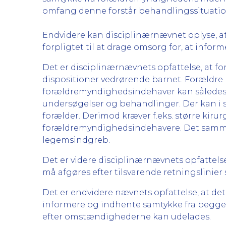
omfang denne forstår behandlingssituati
Endvidere kan disciplinærnævnet oplyse, at
forpligtet til at drage omsorg for, at inform
Det er disciplinærnævnets opfattelse, at
dispositioner vedrørende barnet. Forældre 
forældremyndighedsindehaver kan således 
undersøgelser og behandlinger. Der kan i s
forælder. Derimod kræver f.eks. større kir
forældremyndighedsindehavere. Det samme m
legemsindgreb.
Det er videre disciplinærnævnets opfattels
må afgøres efter tilsvarende retningslinier
Det er endvidere nævnets opfattelse, at det
informere og indhente samtykke fra begge fo
efter omstændighederne kan udelades.