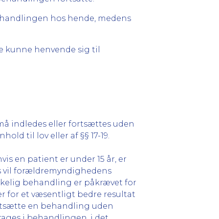
handlingen hos hende, medens
ne kunne henvende sig til
må indledes eller fortsættes uden
d til lov eller af §§ 17-19.
s en patient er under 15 år, er
s vil forældremyndighedens
kkelig behandling er påkrævet for
r for et væsentligt bedre resultat
ortsætte en behandling uden
ages i behandlingen, i det