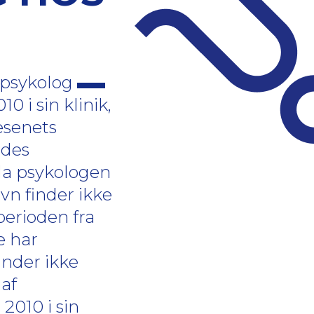
 psykolog
 i sin klinik,
æsenets
ndes
 da psykologen
vn finder ikke
perioden fra
e har
inder ikke
 af
 2010 i sin