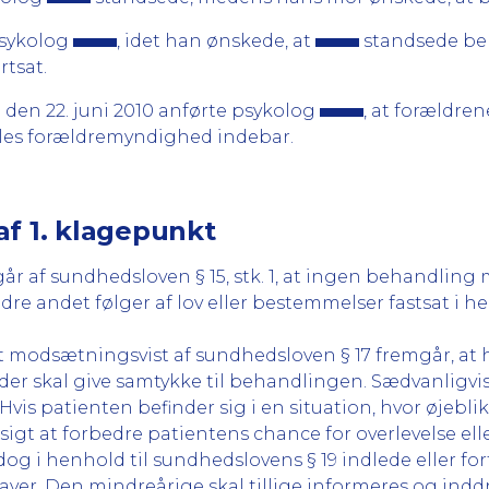
 psykolog
, idet han ønskede, at
standsede be
tsat.
ru den 22. juni 2010 anførte psykolog
, at forældre
ælles forældremyndighed indebar.
af 1. klagepunkt
r af sundhedsloven § 15, stk. 1, at ingen behandling 
ndet følger af lov eller bestemmelser fastsat i henhol
 modsætningsvist af sundhedsloven § 17 fremgår, at hvi
er skal give samtykke til behandlingen. Sædvanligvi
is patienten befinder sig i en situation, hvor øjebli
sigt at forbedre patientens chance for overlevelse elle
g i henhold til sundhedslovens § 19 indlede eller f
er. Den mindreårige skal tillige informeres og inddr