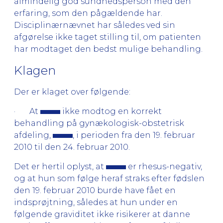
almindelig god sundhedsperson med den
erfaring, som den pågældende har.
Disciplinærnævnet har således ved sin
afgørelse ikke taget stilling til, om patienten
har modtaget den bedst mulige behandling.
Klagen
Der er klaget over følgende:
· At
ikke modtog en korrekt
behandling på gynækologisk-obstetrisk
afdeling,
, i perioden fra den 19. februar
2010 til den 24. februar 2010.
Det er hertil oplyst, at
er rhesus-negativ,
og at hun som følge heraf straks efter fødslen
den 19. februar 2010 burde have fået en
indsprøjtning, således at hun under en
følgende graviditet ikke risikerer at danne