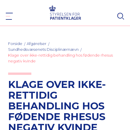
Forside
Afgørelser
Sundhedsvæsenets Disciplinærnævn
Klage over ikke-rettidig behandling hos fødende rhesus
negativ kvinde
KLAGE OVER IKKE-
RETTIDIG
BEHANDLING HOS
FØDENDE RHESUS
NEGATIV KVINDE