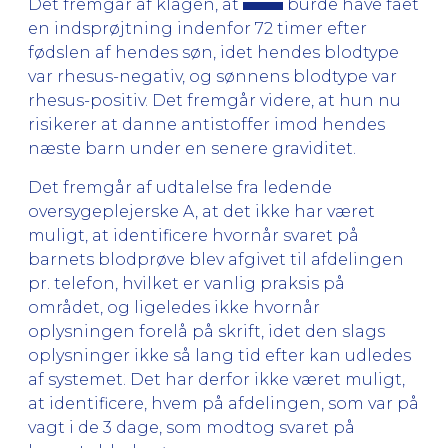
Det fremgår af klagen, at
burde have fået
en indsprøjtning indenfor 72 timer efter
fødslen af hendes søn, idet hendes blodtype
var rhesus-negativ, og sønnens blodtype var
rhesus-positiv. Det fremgår videre, at hun nu
risikerer at danne antistoffer imod hendes
næste barn under en senere graviditet.
Det fremgår af udtalelse fra ledende
oversygeplejerske A, at det ikke har været
muligt, at identificere hvornår svaret på
barnets blodprøve blev afgivet til afdelingen
pr. telefon, hvilket er vanlig praksis på
området, og ligeledes ikke hvornår
oplysningen forelå på skrift, idet den slags
oplysninger ikke så lang tid efter kan udledes
af systemet. Det har derfor ikke været muligt,
at identificere, hvem på afdelingen, som var på
vagt i de 3 dage, som modtog svaret på