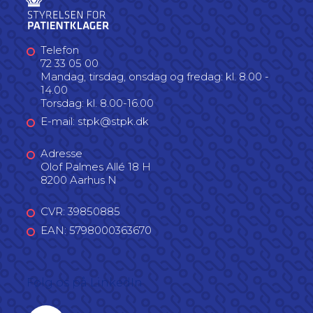
Telefon
72 33 05 00
Mandag, tirsdag, onsdag og fredag: kl. 8.00 -
14.00
Torsdag: kl. 8.00-16.00
E-mail: stpk@stpk.dk
Adresse
Olof Palmes Allé 18 H
8200 Aarhus N
CVR: 39850885
EAN: 5798000363670
Følg os på LinkedIn
Linkedin profil