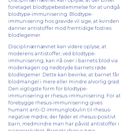
Disciplinærnævnet kan oplyse, at der bliver
foretaget blodtypebestemmelse for at undgå
blodtype-immunisering. Blodtype-
immunisering hos gravide vil sige, at kvinden
danner antistoffer mod fremtidige fostres
blodlegemer.
Disciplinærnævnet kan videre oplyse, at
moderens antistoffer, ved blodtype-
immunisering, kan nå over i barnets blod via
moderkagen og nedbryde barnets røde
blodlegemer. Dette kan bevirke, at barnet får
blodmangel i mere eller mindre alvorlig grad.
Den vigtigste form for blodtype-
immunisering er rhesus-immunisering. For at
forebygge rhesus-immunisering gives
humant anti-D immunglobulin til rhesus-
negative mødre, der føder et rhesus-positivt
barn, medmindre man har påvist antistoffer i
svangerskabet. Barnets rhesus type