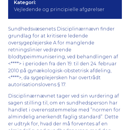
Kategori:
Vejledende og principielle afgørelser
Sundhedsvæsenets Disciplinærnævn finder
grundlag for at kritisere ledende
oversygeplejerske A for manglende
retningslinier vedrørende
blodtypeimmunisering, ved behandlingen af
<****> i perioden fra den 19. til den 24. februar
2010 på gynækologisk-obstetrisk afdeling,
<****>, da sygeplejersken har overtrådt
autorisationslovens § 17.
Disciplinærnævnet tager ved sin vurdering af
sagen stilling til, om en sundhedsperson har
handlet i overensstemmelse med ”normen for
almindelig anerkendt faglig standard”. Dette
er udtryk for, hvad der må forventes af en