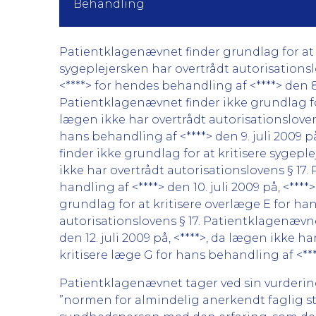
Behandling
Patientklagenævnet finder grundlag for at kr
sygeplejersken har overtrådt autorisationsl
<****> for hendes behandling af <****> den 8.
Patientklagenævnet finder ikke grundlag for 
lægen ikke har overtrådt autorisationsloven
hans behandling af <****> den 9. juli 2009 p
finder ikke grundlag for at kritisere sygeple
ikke har overtrådt autorisationslovens § 17
handling af <****> den 10. juli 2009 på, <**
grundlag for at kritisere overlæge E for hans
autorisationslovens § 17. Patientklagenævnet
den 12. juli 2009 på, <****>, da lægen ikke 
kritisere læge G for hans behandling af <****
Patientklagenævnet tager ved sin vurderin
”normen for almindelig anerkendt faglig st