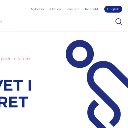
Nyheder
Om os
Karriere
Kontakt
English
n
givet i pilleform
ET I
RET