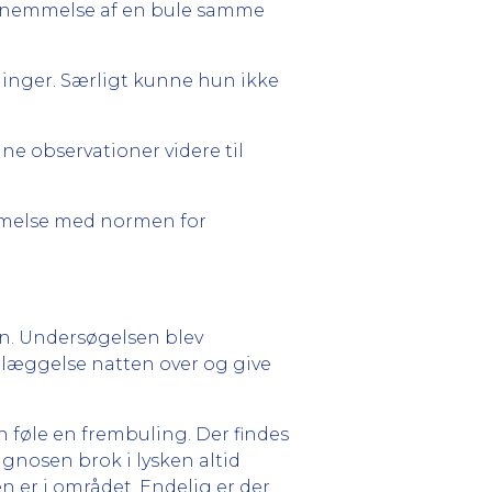
fornemmelse af en bule samme
inger. Særligt kunne hun ikke
ne observationer videre til
mmelse med normen for
en. Undersøgelsen blev
læggelse natten over og give
n føle en frembuling. Der findes
gnosen brok i lysken altid
 er i området. Endelig er der