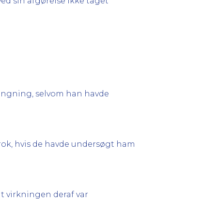
d sin afgørelse ikke taget
prængning, selvom han havde
 brok, hvis de havde undersøgt ham
t virkningen deraf var