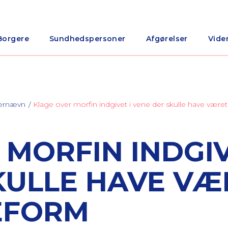
Borgere
Sundhedspersoner
Afgørelser
Vide
nærnævn
Klage over morfin indgivet i vene der skulle have været 
MORFIN INDGIV
KULLE HAVE VÆ
LEFORM