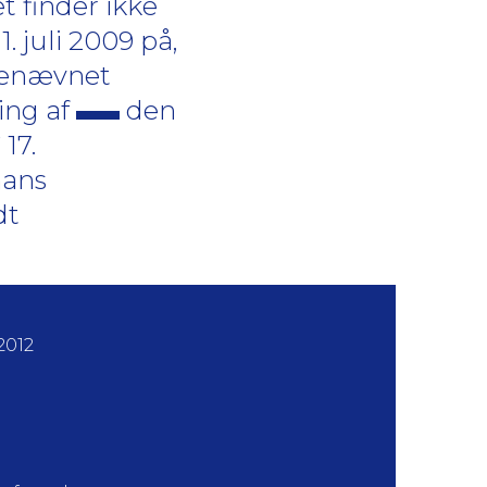
t finder ikke
1. juli 2009 på,
agenævnet
ling af
den
17.
hans
dt
2012