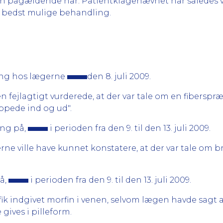
 pågældende har. Patientklagenævnet har således ve
n bedst mulige behandling.
ing hos lægerne
den 8. juli 2009.
en fejlagtigt vurderede, at der var tale om en fibers
oppede ind og ud".
ing på,
i perioden fra den 9. til den 13. juli 2009.
erne ville have kunnet konstatere, at der var tale om
å,
i perioden fra den 9. til den 13. juli 2009.
fik indgivet morfin i venen, selvom lægen havde sagt a
gives i pilleform.