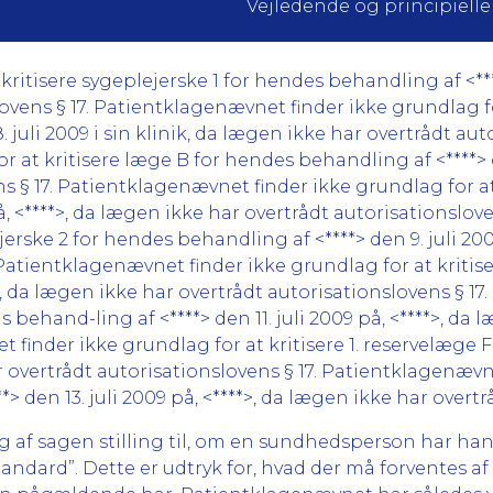
Vejledende og principielle
itisere sygeplejerske 1 for hendes behandling af <****> 
ovens § 17. Patientklagenævnet finder ikke grundlag f
 juli 2009 i sin klinik, da lægen ikke har overtrådt auto
at kritisere læge B for hendes behandling af <****> den
s § 17. Patientklagenævnet finder ikke grundlag for at
å, <****>, da lægen ikke har overtrådt autorisationslo
jerske 2 for hendes behandling af <****> den 9. juli 200
. Patientklagenævnet finder ikke grundlag for at kriti
**>, da lægen ikke har overtrådt autorisationslovens § 1
 behand-ling af <****> den 11. juli 2009 på, <****>, da 
 finder ikke grundlag for at kritisere 1. reservelæge 
har overtrådt autorisationslovens § 17. Patientklagenæv
> den 13. juli 2009 på, <****>, da lægen ikke har overtr
g af sagen stilling til, om en sundhedsperson har h
andard”. Dette er udtryk for, hvad der må forventes a