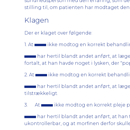
sundhedsperson med den erfaring, som den
stilling til, om patienten har modtaget de
Klagen
Der er klaget over følgende:
1. At
ikke modtog en korrekt behandl
har hertil blandt andet anført, at læg
fortalt, at han havde noget i lysken, der "p
2. At
ikke modtog en korrekt behandl
har hertil blandt andet anført, at læg
tilstrækkeligt.
3. At
ikke modtog en korrekt pleje p
har hertil blandt andet anført, at han 
ukontrollerbar, og at morfinen derfor skulle 