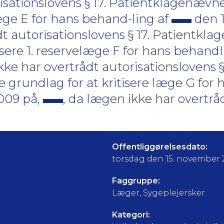
isationslovens § 17. Patientklagenævne
læge E for hans behand-ling af
den 1
dt autorisationslovens § 17. Patientkl
tisere 1. reservelæge F for hans behand
kke har overtrådt autorisationslovens § 
 grundlag for at kritisere læge G for 
2009 på,
, da lægen ikke har overtrå
Offentliggørelsesdato:
torsdag den 15. november 
Faggruppe:
Læger, Sygeplejersker
Kategori: