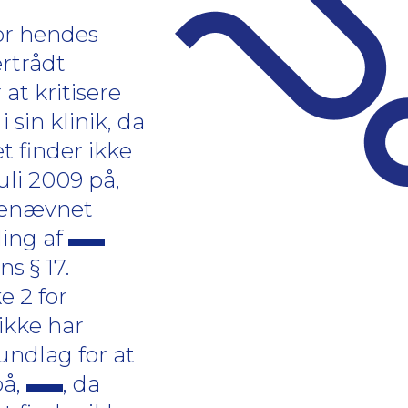
for hendes
ertrådt
at kritisere
i sin klinik, da
t finder ikke
uli 2009 på,
agenævnet
ling af
s § 17.
e 2 for
ikke har
undlag for at
på,
, da