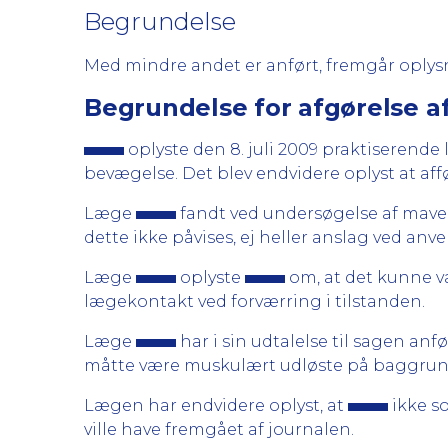
Begrundelse
Med mindre andet er anført, fremgår oplys
Begrundelse for afgørelse af
oplyste den 8. juli 2009 praktiserend
bevægelse. Det blev endvidere oplyst at af
Læge
fandt ved undersøgelse af maven
dette ikke påvises, ej heller anslag ved anv
Læge
oplyste
om, at det kunne væ
lægekontakt ved forværring i tilstanden.
Læge
har i sin udtalelse til sagen a
måtte være muskulært udløste på baggrun
Lægen har endvidere oplyst, at
ikke so
ville have fremgået af journalen.