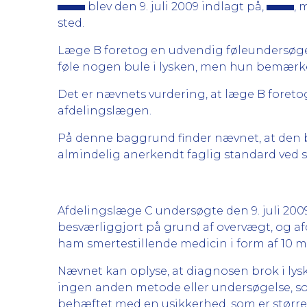
blev den 9. juli 2009 indlagt på,
, 
sted.
Læge B foretog en udvendig føleundersøge
føle nogen bule i lysken, men hun bemærk
Det er nævnets vurdering, at læge B foreto
afdelingslægen.
På denne baggrund finder nævnet, at den
almindelig anerkendt faglig standard ved 
Afdelingslæge C undersøgte den 9. juli 20
besværliggjort på grund af overvægt, og a
ham smertestillende medicin i form af 10 m
Nævnet kan oplyse, at diagnosen brok i lysk
ingen anden metode eller undersøgelse, som
behæftet med en usikkerhed, som er større 