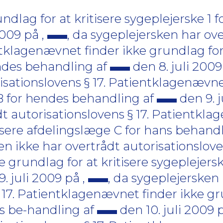
dlag for at kritisere sygeplejerske 1 
2009 på ,
, da sygeplejersken har ov
ntklagenævnet finder ikke grundlag for 
ndes behandling af
den 8. juli 2009 
isationslovens § 17. Patientklagenævne
 B for hendes behandling af
den 9. j
dt autorisationslovens § 17. Patientkl
tisere afdelingslæge C for hans behand
en ikke har overtrådt autorisationsloven
grundlag for at kritisere sygeplejersk
. juli 2009 på ,
, da sygeplejersken 
 17. Patientklagenævnet finder ikke gr
ns be-handling af
den 10. juli 2009 