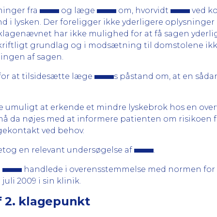
ninger fra
og læge
om, hvorvidt
ved ko
 i lysken. Der foreligger ikke yderligere oplysninger
klagenævnet har ikke mulighed for at få sagen yderlig
riftligt grundlag og i modsætning til domstolene ikk
lingen af sagen.
or at tilsidesætte læge
s påstand om, at en sådan
re umuligt at erkende et mindre lyskebrok hos en ove
 da nøjes med at informere patienten om risikoen for
ægekontakt ved behov.
etog en relevant undersøgelse af
.
e
handlede i overensstemmelse med normen for 
juli 2009 i sin klinik.
f 2. klagepunkt