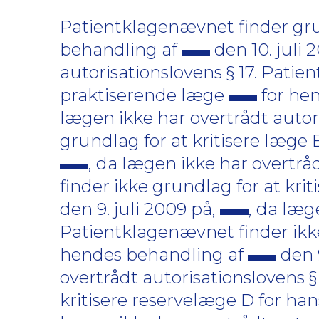
Patientklagenævnet finder grun
behandling af
den 10. juli 
autorisationslovens § 17. Patie
praktiserende læge
for he
lægen ikke har overtrådt autor
grundlag for at kritisere læge
, da lægen ikke har overtrå
finder ikke grundlag for at kri
den 9. juli 2009 på,
, da læg
Patientklagenævnet finder ikke 
hendes behandling af
den 9
overtrådt autorisationslovens §
kritisere reservelæge D for ha