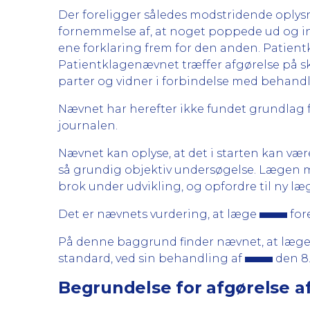
Der foreligger således modstridende oplys
fornemmelse af, at noget poppede ud og ind
ene forklaring frem for den anden. Patient
Patientklagenævnet træffer afgørelse på sk
parter og vidner i forbindelse med behand
Nævnet har herefter ikke fundet grundlag f
journalen.
Nævnet kan oplyse, at det i starten kan væ
så grundig objektiv undersøgelse. Lægen må
brok under udvikling, og opfordre til ny l
Det er nævnets vurdering, at læge
for
På denne baggrund finder nævnet, at læg
standard, ved sin behandling af
den 8. 
Begrundelse for afgørelse a