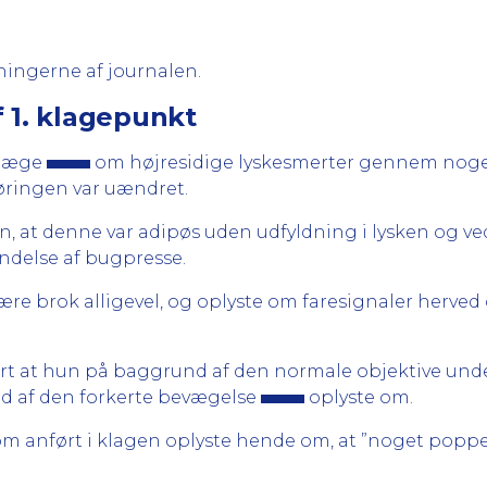
ningerne af journalen.
 1. klagepunkt
e læge
om højresidige lyskesmerter gennem nogen 
føringen var uændret.
, at denne var adipøs uden udfyldning i lysken og v
endelse af bugpresse.
re brok alligevel, og oplyste om faresignaler herved 
nført at hun på baggrund af den normale objektive und
d af den forkerte bevægelse
oplyste om.
m anført i klagen oplyste hende om, at ”noget poppede