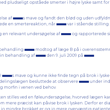
med pludseligt opståede smerter i højre lyske samt 
lse af
s mave og fandt den blød og uden udfyldn
ede en smertereaktion, når
var i stående stilling.
g en relevant undersøgelse af
og rapporterede si
 behandling
modtog af læge B på i overensste
sin behandling af
den 9. juli 2009 på
09
s mave og kunne ikke finde tegn på brok i lysk
fdelingslægen besluttede at observere
under ind
g morfin i venen ved behov.
en stilles ved en føleundersøgelse, hvorved lægen ka
 mere præcist kan påvise brok i lysken. Derfor er dia
jo mindre brokket er og jo mere overvægtig patienten