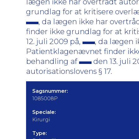
lægen ikke har overtrådt autor
grundlag for at kritisere over
, da lægen ikke har overtrå
finder ikke grundlag for at kri
12. juli 2009 på,
, da lægen i
Patientklagenævnet finder ikke
behandling af
den 13. juli 
autorisationslovens § 17.
Sagsnummer:
1085008P
Speciale:
Kirurgi
Type: