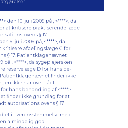
 afgørelser
den 10. juli 2009 på , <****>, da
or at kritisere praktiserende læge
risationslovens § 17.
 9. juli 2009 på, <****>, da
 kritisere afdelingslæge C for
vens § 17. Patientklagenævnet
9 på , <****>, da sygeplejersken
sere reservelæge D for hans be-
7. Patientklagenævnet finder ikke
lægen ikke har overtrådt
F for hans behandling af <****>
net finder ikke grundlag for at
ådt autorisationslovens § 17.
andlet i overensstemmelse med
f en almindelig god