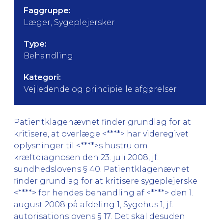
Faggruppe:
Læger, Sygeplejersker
Type:
Behandling
Kategori:
Vejledende og principielle afgørelser
Patientklagenævnet finder grundlag for at
kritisere, at overlæge <****> har videregivet
oplysninger til <****>s hustru om
kræftdiagnosen den 23. juli 2008, jf.
sundhedslovens § 40. Patientklagenævnet
finder grundlag for at kritisere sygeplejerske
<****> for hendes behandling af <****> den 1.
august 2008 på afdeling 1, Sygehus 1, jf.
autorisationslovens § 17. Det skal desuden