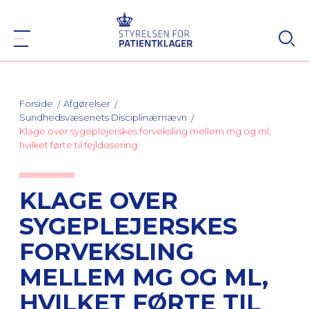
Forside
Afgørelser
Sundhedsvæsenets Disciplinærnævn
Klage over sygeplejerskes forveksling mellem mg og ml,
hvilket førte til fejldosering
KLAGE OVER
SYGEPLEJERSKES
FORVEKSLING
MELLEM MG OG ML,
HVILKET FØRTE TIL