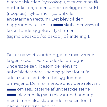
blærehalskirtlen (cystoskopi), hvorved man fik
mistanke om, at der kunne foreligge en svulst
(neoplasi) i tyktarmen (colon) eller
endetarmen (rectum). Det blev på den
baggrund besluttet, at
skulle henvises til
kikkertundersøgelse af tyktarmen
(sigmoideoskopi/koloskopi) på afdeling 1.
Det er nævnets vurdering, at de involverede
læger relevant vurderede de foretagne
undersøgelser, ligesom de relevant
anbefalede videre undersøgelser for at få
udelukket eller bekræftet sygdomme i
urinvejene. De informerede endvidere relevant
om resultaterne af undersøgelserne.
blev endelig sat i relevant behandling
med blærehalsafslappende medicin for at
bedre hans vandladning.