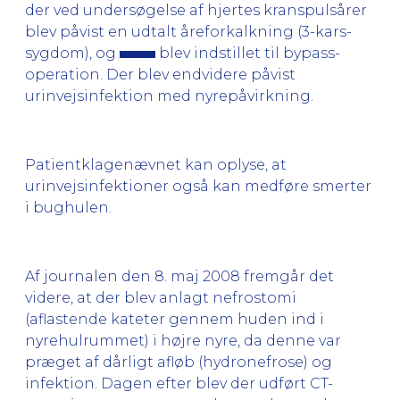
der ved undersøgelse af hjertes kranspulsårer
blev påvist en udtalt åreforkalkning (3-kars-
sygdom), og
blev indstillet til bypass-
operation. Der blev endvidere påvist
urinvejsinfektion med nyrepåvirkning.
Patientklagenævnet kan oplyse, at
urinvejsinfektioner også kan medføre smerter
i bughulen.
Af journalen den 8. maj 2008 fremgår det
videre, at der blev anlagt nefrostomi
(aflastende kateter gennem huden ind i
nyrehulrummet) i højre nyre, da denne var
præget af dårligt afløb (hydronefrose) og
infektion. Dagen efter blev der udført CT-