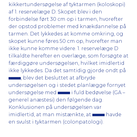
kikkertundersøgelse af tyktarmen (koloskopi)
af 1. reservelæge D. Skopet blev i den
forbindelse ført 30 cm op i tarmen, hvorefter
der opstod problemer med knækdannelse på
tarmen. Det lykkedes at komme omkring, og
skopet kunne føres 50 cm op, hvorefter man
ikke kunne komme videre. 1. reservelæge D
tilkaldte herefter en overlæge, som forsøgte at
færdiggøre undersøgelsen, hvilket imidlertid
ikke lykkedes. Da det samtidig gjorde ondt på
, blev det besluttet at afbryde
undersøgelsen og i stedet planlægge fornyet
undersøgelse med
i fuld bedøvelse (GA –
generel anæstesi) den følgende dag.
Konklusionen på undersøgelsen var
imidlertid, at man mistænkte, at
havde
en svulst i tyktarmen (colonpatologi).