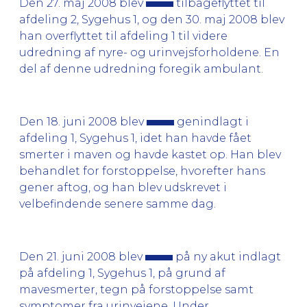
Den 27. maj 2008 blev
tilbageflyttet til
afdeling 2, Sygehus 1, og den 30. maj 2008 blev
han overflyttet til afdeling 1 til videre
udredning af nyre- og urinvejsforholdene. En
del af denne udredning foregik ambulant.
Den 18. juni 2008 blev
genindlagt i
afdeling 1, Sygehus 1, idet han havde fået
smerter i maven og havde kastet op. Han blev
behandlet for forstoppelse, hvorefter hans
gener aftog, og han blev udskrevet i
velbefindende senere samme dag.
Den 21. juni 2008 blev
på ny akut indlagt
på afdeling 1, Sygehus 1, på grund af
mavesmerter, tegn på forstoppelse samt
symptomer fra urinvejene. Under