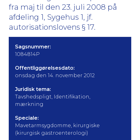
fra maj til den 23. juli 2008 på
afdeling 1, Sygehus 1, jf.
autorisationslovens § 17.
Sagsnummer:
1084814P
Offentliggørelsesdato:
onsdag den 14. november 2012
Juridisk tema:
Tavshedspligt, Identifikation,
mærkning
Speciale:
Mavetarmsygdomme, kirurgiske
(kirurgisk gastroenterologi)