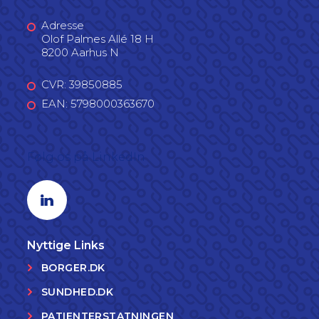
Adresse
Olof Palmes Allé 18 H
8200 Aarhus N
CVR: 39850885
EAN: 5798000363670
Følg os på LinkedIn
Linkedin profil
Nyttige Links
BORGER.DK
SUNDHED.DK
PATIENTERSTATNINGEN