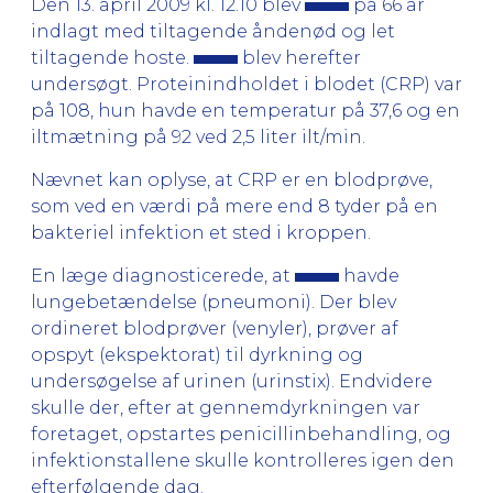
Den 13. april 2009 kl. 12.10 blev
på 66 år
indlagt med tiltagende åndenød og let
tiltagende hoste.
blev herefter
undersøgt. Proteinindholdet i blodet (CRP) var
på 108, hun havde en temperatur på 37,6 og en
iltmætning på 92 ved 2,5 liter ilt/min.
Nævnet kan oplyse, at CRP er en blodprøve,
som ved en værdi på mere end 8 tyder på en
bakteriel infektion et sted i kroppen.
En læge diagnosticerede, at
havde
lungebetændelse (pneumoni). Der blev
ordineret blodprøver (venyler), prøver af
opspyt (ekspektorat) til dyrkning og
undersøgelse af urinen (urinstix). Endvidere
skulle der, efter at gennemdyrkningen var
foretaget, opstartes penicillinbehandling, og
infektionstallene skulle kontrolleres igen den
efterfølgende dag.