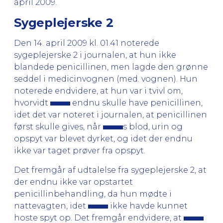
april 2009.
Sygeplejerske 2
Den 14. april 2009 kl. 01.41 noterede
sygeplejerske 2 i journalen, at hun ikke
blandede penicillinen, men lagde den grønne
seddel i medicinvognen (med. vognen). Hun
noterede endvidere, at hun var i tvivl om,
hvorvidt
endnu skulle have penicillinen,
idet det var noteret i journalen, at penicillinen
først skulle gives, når
s blod, urin og
opspyt var blevet dyrket, og idet der endnu
ikke var taget prøver fra opspyt.
Det fremgår af udtalelse fra sygeplejerske 2, at
der endnu ikke var opstartet
penicillinbehandling, da hun mødte i
nattevagten, idet
ikke havde kunnet
hoste spyt op. Det fremgår endvidere, at