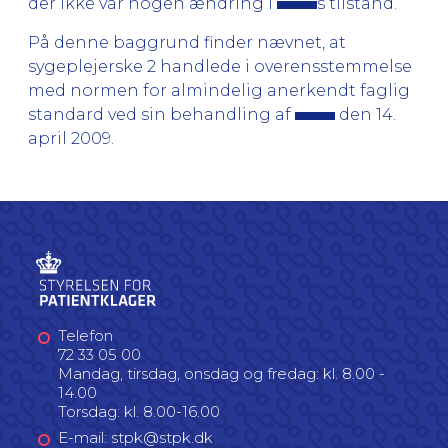
der ikke var nogen ændring i
s tilstand.
På denne baggrund finder nævnet, at
sygeplejerske 2 handlede i overensstemmelse
med normen for almindelig anerkendt faglig
standard ved sin behandling af
den 14.
april 2009.
Telefon
72 33 05 00
Mandag, tirsdag, onsdag og fredag: kl. 8.00 -
14.00
Torsdag: kl. 8.00-16.00
E-mail: stpk@stpk.dk