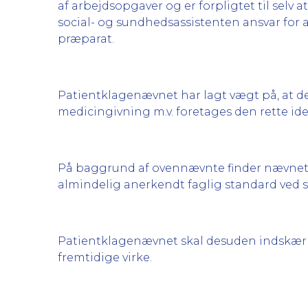
af arbejdsopgaver og er forpligtet til selv 
social- og sundhedsassistenten ansvar for
præparat.
Patientklagenævnet har lagt vægt på, at det
medicingivning m.v. foretages den rette ide
På baggrund af ovennævnte finder nævnet s
almindelig anerkendt faglig standard ved 
Patientklagenævnet skal desuden indskærp
fremtidige virke.