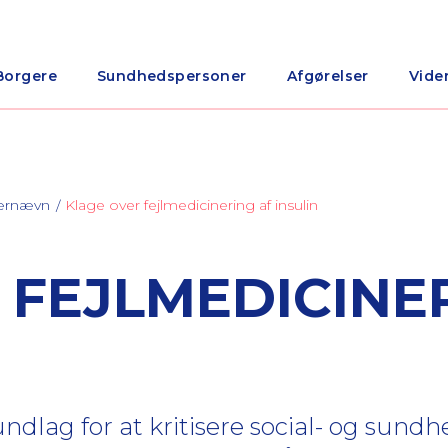
Borgere
Sundhedspersoner
Afgørelser
Vide
nærnævn
Klage over fejlmedicinering af insulin
 FEJLMEDICINE
dlag for at kritisere social- og sundh