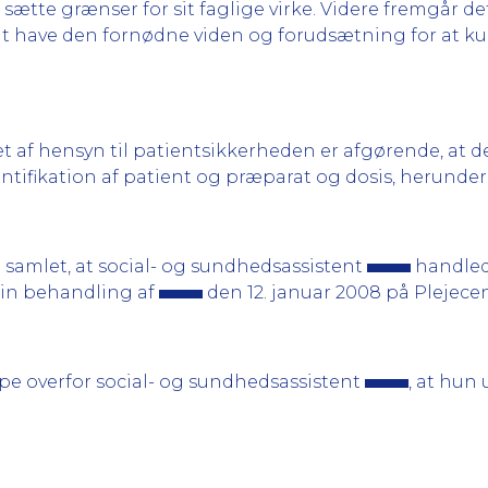
at sætte grænser for sit faglige virke. Videre fremgår 
 at have den fornødne viden og forudsætning for at 
 af hensyn til patientsikker­heden er afgørende, at d
ntifikation af patient og præparat og dosis, herunder
amlet, at social- og sundhedsassistent
handled
sin behandling af
den 12. januar 2008 på Plejece
e overfor social- og sundhedsassistent
, at hun 