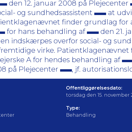
den 12. januar 2008 på Plejecenter
cial- og sundhedsassistent
at udvi
tientklagenævnet finder grundlag for a
for hans behandling af
den 21. j
den indskærpes overfor social- og sun
 fremtidige virke. Patientklagenævnet 
plejerske A for hendes behandling af
008 på Plejecenter
, jf. autorisationsl
Offentliggørelsesdato:
torsdag den 15. november 
Type:
tenter
Behandling