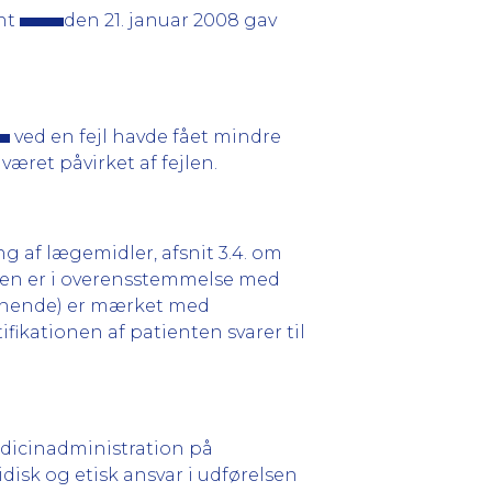
ent
den 21. januar 2008 gav
ved en fejl havde fået mindre
været påvirket af fejlen.
g af lægemidler, afsnit 3.4. om
ingen er i overensstemmelse med
ignende) er mærket med
ikationen af patienten svarer til
medicinadministration på
idisk og etisk ansvar i udførelsen