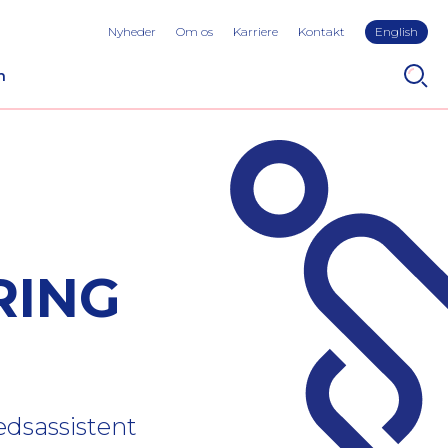
Nyheder
Om os
Karriere
Kontakt
English
n
RING
edsassistent