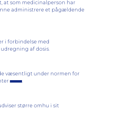
det, at som medicinalperson har
kunne administrere et pågældende
er i forbindelse med
 udregning af dosis.
e væsentligt under normen for
nter
.
udviser større omhu i sit