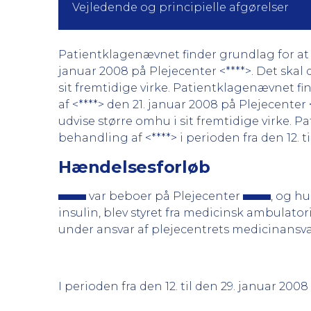
Vejledende og principielle afgørelser
Patientklagenævnet finder grundlag for at k
januar 2008 på Plejecenter <****>. Det skal
sit fremtidige virke. Patientklagenævnet fi
af <****> den 21. januar 2008 på Plejecenter
udvise større omhu i sit fremtidige virke. P
behandling af <****> i perioden fra den 12. ti
Hændelsesforløb
var beboer på Plejecenter
, og h
insulin, blev styret fra medicinsk ambulato
under ansvar af plejecentrets medicinansvarl
I perioden fra den 12. til den 29. januar 2008