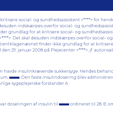
ritisere social- og sundhedsassistent <****> for hende
 desuden indskærpes overfor social- og sundhedsassist
nder grundlag for at kritisere social- og sundhedsassi
 <****>. Det skal desuden indskærpes overfor social- o
atientklagenævnet finder ikke grundlag for at kritiser
l den 29. januar 2008 på Plejecenter <****>, jf. autorisa
un havde insulinkrævende sukkersyge. Hendes behandl
rium,
. Den faste insulindosering blev administre
ige sygeplejerske for­stan­der A.
 var doseringen af insulin til
ordineret til 28 IE 