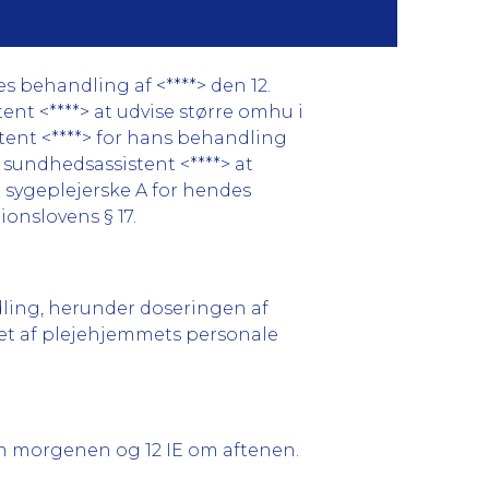
s behandling af <****> den 12.
ent <****> at udvise større omhu i
stent <****> for hans behandling
g sundhedsassistent <****> at
e sygeplejerske A for hendes
tionslovens § 17.
ing, herunder dose­rin­gen af
ret af plejehjemmets personale
om morgenen og 12 IE om aftenen.