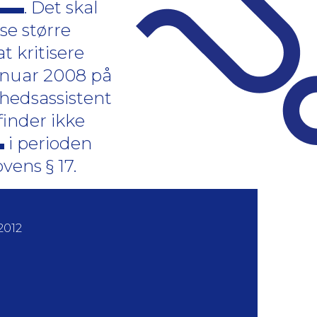
. Det skal
se større
t kritisere
anuar 2008 på
dhedsassistent
finder ikke
i perioden
ovens § 17.
2012