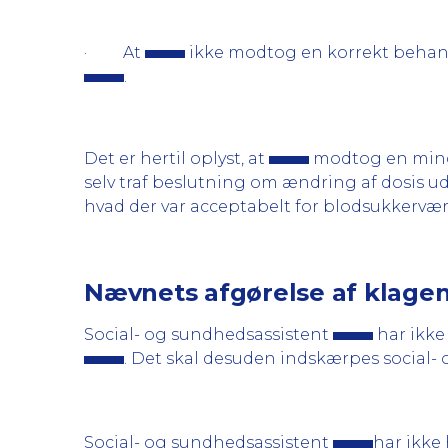
· At
ikke modtog en korrekt behandli
.
Det er hertil oplyst, at
modtog en mindre
selv traf beslutning om ændring af dosis u
hvad der var acceptabelt for blodsukkervær
Nævnets afgørelse af klage
Social- og sundhedsassistent
har ikke
. Det skal desuden indskærpes social-
Social- og sundhedsassistent
har ikke