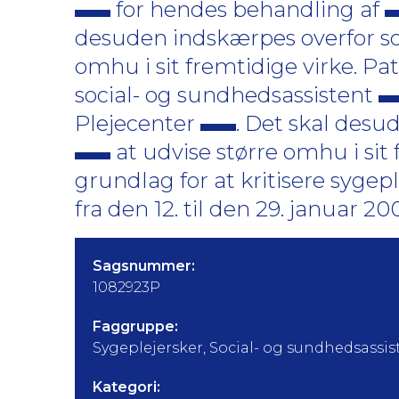
for hendes behandling af
desuden indskærpes overfor so
omhu i sit fremtidige virke. Pa
social- og sundhedsassistent
Plejecenter
. Det skal desu
at udvise større omhu i sit
grundlag for at kritisere syge
fra den 12. til den 29. januar 2
Sagsnummer:
1082923P
Faggruppe:
Sygeplejersker, Social- og sundhedsassis
Kategori: