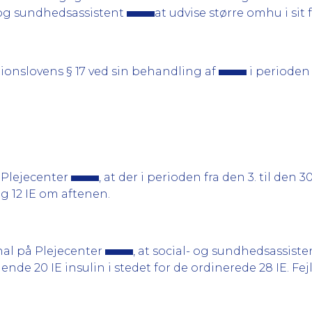
 og sundhedsassistent
at udvise større omhu i sit 
tionslovens § 17 ved sin behandling af
i perioden 
 Plejecenter
, at der i perioden fra den 3. til den 
g 12 IE om aftenen.
nal på Plejecenter
, at social- og sundhedsassist
ende 20 IE insulin i stedet for de ordinerede 28 IE. Fe