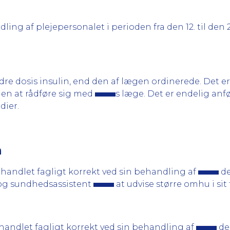
ng af plejepersonalet i perioden fra den 12. til den 2
 dosis insulin, end den af lægen ordinerede. Det er 
den at rådføre sig med
s læge. Det er endelig anf
dier.
n
 handlet fagligt korrekt ved sin behandling af
de
 og sundhedsassistent
at udvise større omhu i sit 
 handlet fagligt korrekt ved sin behandling af
den