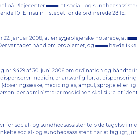
nal på Plejecenter
, at social- og sundhedsassist
ende 10 IE insulin i stedet for de ordinerede 28 IE.
 22. januar 2008, at en sygeplejerske noterede, at
 Der var taget hånd om problemet, og
havde ikke 
 nr. 9429 af 30. juni 2006 om ordination og håndterin
r dispenserer medicin, er ansvarlig for, at dispenser
 (doseringsæske, medicinglas, ampul, sprøjte eller l
n, der administrerer medicinen skal sikre, at identif
ier for social- og sundhedsassistenters deltagelse i 
nkelte social- og sundhedsassistent har et fagligt, jur