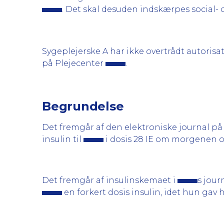
. Det skal desuden indskærpes social-
Sygeplejerske A har ikke overtrådt autorisa
på Plejecenter
.
Begrundelse
Det fremgår af den elektroniske journal på
insulin til
i dosis 28 IE om morgenen o
Det fremgår af insulinskemaet i
s jour
en forkert dosis insulin, idet hun gav h