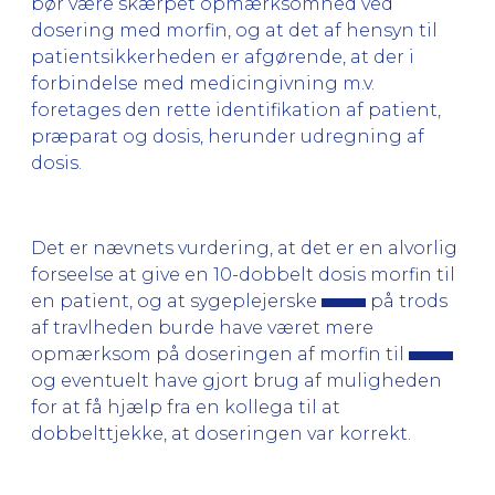
bør være skærpet opmærksomhed ved
dosering med morfin, og at det af hensyn til
patientsikkerheden er afgørende, at der i
forbindelse med medicingivning m.v.
foretages den rette identifikation af patient,
præparat og dosis, herunder udregning af
dosis.
Det er nævnets vurdering, at det er en alvorlig
forseelse at give en 10-dobbelt dosis morfin til
en patient, og at sygeplejerske
på trods
af travlheden burde have været mere
opmærksom på doseringen af morfin til
og eventuelt have gjort brug af muligheden
for at få hjælp fra en kollega til at
dobbelttjekke, at doseringen var korrekt.