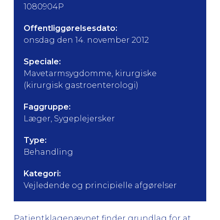
1080904P
Offentliggørelsesdato:
onsdag den 14. november 2012
Speciale:
Mavetarmsygdomme, kirurgiske
(kirurgisk gastroenterologi)
Faggruppe:
Læger, Sygeplejersker
Type:
Behandling
Kategori:
Vejledende og principielle afgørelser
Patientklagenævnet finder grundlag for at