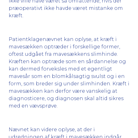
ikke ville have været så omfattende, hvis der
præoperativt ikke havde været mistanke om
kræft.
Patientklagenævnet kan oplyse, at kræft i
mavesækken optræder i forskellige former,
oftest udgået fra mavesækkens slimhinde.
Kræften kan optræde som en sårdannelse og
kan dermed forveksles med et egentligt
mavesår som en blomkålsagtig svulst og i en
form, som breder sig under slimhinden. Kræft i
mavesækken kan derfor være vanskelig at
diagnosticere, og diagnosen skal altid sikres
med en vævsprøve.
Nævnet kan videre oplyse, at der i
udredningen af kræft i mavesækken indgår