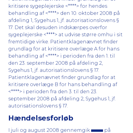
kritisere sygeplejerske <****> for hendes
behandling af <****> den 10. oktober 2008 på
afdeling 1, Sygehus 1, jf. autorisationslovens §
17. Det skal desuden indskærpes overfor
sygeplejerske <****> at udvise større omhu i sit
fremtidige virke. Patientklagenævnet finder
grundlag for at kritisere overlæge A for hans
behandling af <****> i perioden fra den 1. til
den 23. september 2008 på afdeling 2,
Sygehus 1, jf. autorisationslovens § 17.
Patientklagenævnet finder grundlag for at
kritisere overlæge B for hans behandling af
<****> i perioden fra den 3. til den 23.
september 2008 på afdeling 2, Sygehus 1, jf.
autorisationslovens § 17.
Hændelsesforløb
I juli og august 2008 gennemgik
på