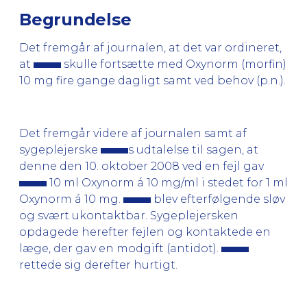
Begrundelse
Det fremgår af journalen, at det var ordineret,
at
skulle fortsætte med Oxynorm (morfin)
10 mg fire gange dagligt samt ved behov (p.n.).
Det fremgår videre af journalen samt af
sygeplejerske
s udtalelse til sagen, at
denne den 10. oktober 2008 ved en fejl gav
10 ml Oxynorm á 10 mg/ml i stedet for 1 ml
Oxynorm á 10 mg.
blev efterfølgende sløv
og svært ukontaktbar. Sygeplejersken
opdagede herefter fejlen og kontaktede en
læge, der gav en modgift (antidot).
rettede sig derefter hurtigt.