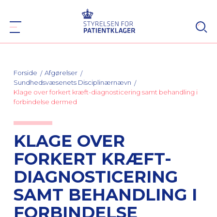
Forside
Afgørelser
Sundhedsvæsenets Disciplinærnævn
Klage over forkert kræft-diagnosticering samt behandling i
forbindelse dermed
KLAGE OVER
FORKERT KRÆFT-
DIAGNOSTICERING
SAMT BEHANDLING I
FORBINDELSE