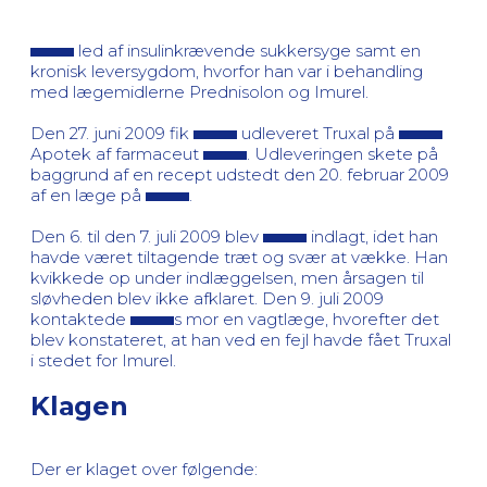
led af insulinkrævende sukkersyge samt en
kronisk leversygdom, hvorfor han var i behandling
med lægemidlerne Prednisolon og Imurel.
Den 27. juni 2009 fik
udleveret Truxal på
Apotek af farmaceut
. Udleveringen skete på
baggrund af en recept udstedt den 20. februar 2009
af en læge på
.
Den 6. til den 7. juli 2009 blev
indlagt, idet han
havde været tiltagende træt og svær at vække. Han
kvikkede op under indlæggelsen, men årsagen til
sløvheden blev ikke afklaret. Den 9. juli 2009
kontaktede
s mor en vagtlæge, hvorefter det
blev konstateret, at han ved en fejl havde fået Truxal
i stedet for Imurel.
Klagen
Der er klaget over følgende: