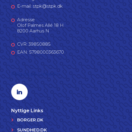
E-mail: stpk@stpk.dk
Adresse
Olof Palmes Allé 18 H
8200 Aarhus N
CVR: 39850885
EAN: 5798000363670
Følg os på LinkedIn
Linkedin profil
Nyttige Links
BORGER.DK
SUNDHED.DK