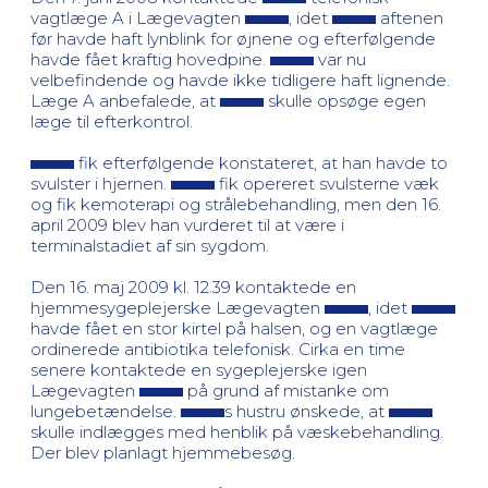
vagtlæge A i Lægevagten
, idet
aftenen
før havde haft lynblink for øjnene og efterfølgende
havde fået kraftig hovedpine.
var nu
velbefindende og havde ikke tidligere haft lignende.
Læge A anbefalede, at
skulle opsøge egen
læge til efterkontrol.
fik efterfølgende konstateret, at han havde to
svulster i hjernen.
fik opereret svulsterne væk
og fik kemoterapi og strålebehandling, men den 16.
april 2009 blev han vurderet til at være i
terminalstadiet af sin sygdom.
Den 16. maj 2009 kl. 12.39 kontaktede en
hjemmesygeplejerske Lægevagten
, idet
havde fået en stor kirtel på halsen, og en vagtlæge
ordinerede antibiotika telefonisk. Cirka en time
senere kontaktede en sygeplejerske igen
Lægevagten
på grund af mistanke om
lungebetændelse.
s hustru ønskede, at
skulle indlægges med henblik på væskebehandling.
Der blev planlagt hjemmebesøg.