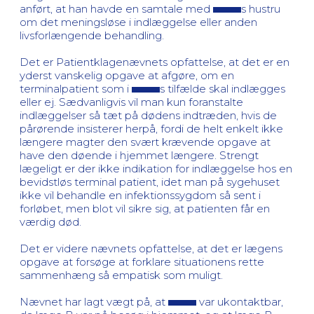
anført, at han havde en samtale med
s hustru
om det meningsløse i indlæggelse eller anden
livsforlængende behandling.
Det er Patientklagenævnets opfattelse, at det er en
yderst vanskelig opgave at afgøre, om en
terminalpatient som i
s tilfælde skal indlægges
eller ej. Sædvanligvis vil man kun foranstalte
indlæggelser så tæt på dødens indtræden, hvis de
pårørende insisterer herpå, fordi de helt enkelt ikke
længere magter den svært krævende opgave at
have den døende i hjemmet længere. Strengt
lægeligt er der ikke indikation for indlæggelse hos en
bevidstløs terminal patient, idet man på sygehuset
ikke vil behandle en infektionssygdom så sent i
forløbet, men blot vil sikre sig, at patienten får en
værdig død.
Det er videre nævnets opfattelse, at det er lægens
opgave at forsøge at forklare situationens rette
sammenhæng så empatisk som muligt.
Nævnet har lagt vægt på, at
var ukontaktbar,