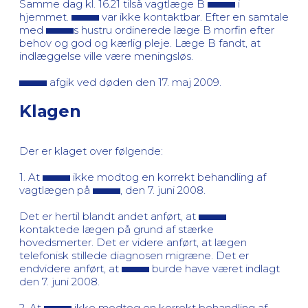
Samme dag kl. 16.21 tilså vagtlæge B
i
hjemmet.
var ikke kontaktbar. Efter en samtale
med
s hustru ordinerede læge B morfin efter
behov og god og kærlig pleje. Læge B fandt, at
indlæggelse ville være meningsløs.
afgik ved døden den 17. maj 2009.
Klagen
Der er klaget over følgende:
1. At
ikke modtog en korrekt behandling af
vagtlægen på
, den 7. juni 2008.
Det er hertil blandt andet anført, at
kontaktede lægen på grund af stærke
hovedsmerter. Det er videre anført, at lægen
telefonisk stillede diagnosen migræne. Det er
endvidere anført, at
burde have været indlagt
den 7. juni 2008.
2. At
ikke modtog en korrekt behandling af