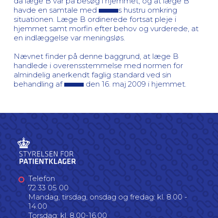
da læge B var på besøg i hjemmet, og at læge B
havde en samtale med
s hustru omkring
situationen. Læge B ordinerede fortsat pleje i
hjemmet samt morfin efter behov og vurderede, at
en indlæggelse var meningsløs.
Nævnet finder på denne baggrund, at læge B
handlede i overensstemmelse med normen for
almindelig anerkendt faglig standard ved sin
behandling af
den 16. maj 2009 i hjemmet.
Telefon
72 33 05 00
Mandag, tirsdag, onsdag og fredag: kl. 8.00 -
14.00
Torsdag: kl. 8.00-16.00