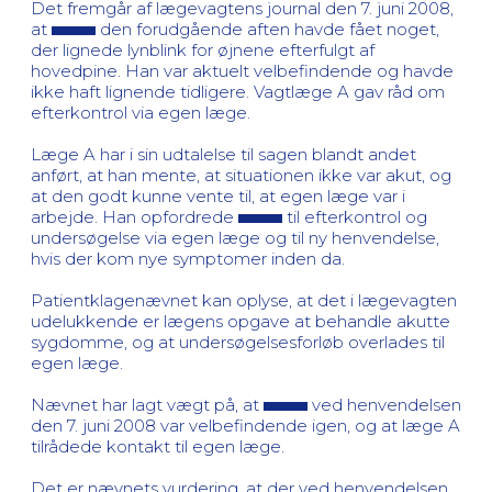
Det fremgår af lægevagtens journal den 7. juni 2008,
at
den forudgående aften havde fået noget,
der lignede lynblink for øjnene efterfulgt af
hovedpine. Han var aktuelt velbefindende og havde
ikke haft lignende tidligere. Vagtlæge A gav råd om
efterkontrol via egen læge.
Læge A har i sin udtalelse til sagen blandt andet
anført, at han mente, at situationen ikke var akut, og
at den godt kunne vente til, at egen læge var i
arbejde. Han opfordrede
til efterkontrol og
undersøgelse via egen læge og til ny henvendelse,
hvis der kom nye symptomer inden da.
Patientklagenævnet kan oplyse, at det i lægevagten
udelukkende er lægens opgave at behandle akutte
sygdomme, og at undersøgelsesforløb overlades til
egen læge.
Nævnet har lagt vægt på, at
ved henvendelsen
den 7. juni 2008 var velbefindende igen, og at læge A
tilrådede kontakt til egen læge.
Det er nævnets vurdering, at der ved henvendelsen