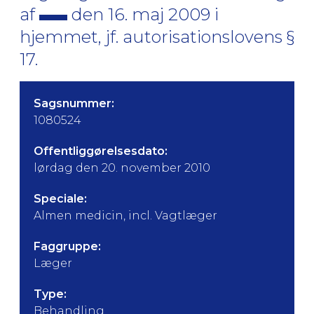
af
den 16. maj 2009 i
hjemmet, jf. autorisationslovens §
17.
Sagsnummer:
1080524
Offentliggørelsesdato:
lørdag den 20. november 2010
Speciale:
Almen medicin, incl. Vagtlæger
Faggruppe:
Læger
Type:
Behandling