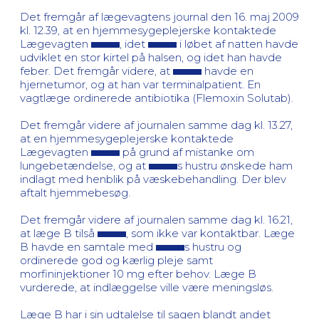
Det fremgår af lægevagtens journal den 16. maj 2009
kl. 12.39, at en hjemmesygeplejerske kontaktede
Lægevagten
, idet
i løbet af natten havde
udviklet en stor kirtel på halsen, og idet han havde
feber. Det fremgår videre, at
havde en
hjernetumor, og at han var terminalpatient. En
vagtlæge ordinerede antibiotika (Flemoxin Solutab).
Det fremgår videre af journalen samme dag kl. 13.27,
at en hjemmesygeplejerske kontaktede
Lægevagten
på grund af mistanke om
lungebetændelse, og at
s hustru ønskede ham
indlagt med henblik på væskebehandling. Der blev
aftalt hjemmebesøg.
Det fremgår videre af journalen samme dag kl. 16.21,
at læge B tilså
, som ikke var kontaktbar. Læge
B havde en samtale med
s hustru og
ordinerede god og kærlig pleje samt
morfininjektioner 10 mg efter behov. Læge B
vurderede, at indlæggelse ville være meningsløs.
Læge B har i sin udtalelse til sagen blandt andet