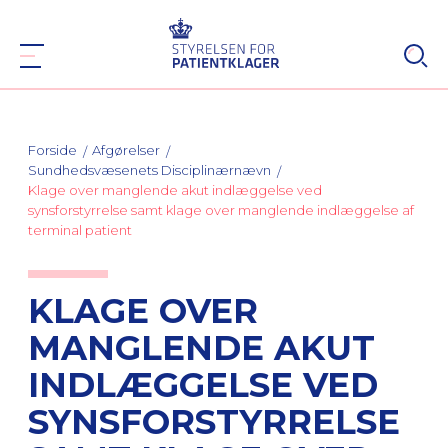
Forside
Afgørelser
Sundhedsvæsenets Disciplinærnævn
Klage over manglende akut indlæggelse ved
synsforstyrrelse samt klage over manglende indlæggelse af
terminal patient
KLAGE OVER
MANGLENDE AKUT
INDLÆGGELSE VED
SYNSFORSTYRRELSE