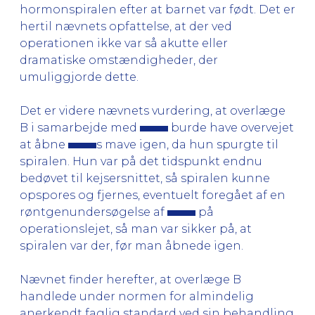
hormonspiralen efter at barnet var født. Det er
hertil nævnets opfattelse, at der ved
operationen ikke var så akutte eller
dramatiske omstændigheder, der
umuliggjorde dette.
Det er videre nævnets vurdering, at overlæge
B i samarbejde med
burde have overvejet
at åbne
s mave igen, da hun spurgte til
spiralen. Hun var på det tidspunkt endnu
bedøvet til kejsersnittet, så spiralen kunne
opspores og fjernes, eventuelt foregået af en
røntgenundersøgelse af
på
operationslejet, så man var sikker på, at
spiralen var der, før man åbnede igen.
Nævnet finder herefter, at overlæge B
handlede under normen for almindelig
anerkendt faglig standard ved sin behandling