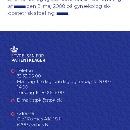
af
den 8. maj 2008 på gynækologisk-
obstetrisk afdeling,
.
Telefon
72 33 05 00
Mandag, tirsdag, onsdag og fredag: kl. 8.00 -
14.00
Torsdag: kl. 8.00-16.00
E-mail: stpk@stpk.dk
Adresse
Olof Palmes Allé 18 H
8200 Aarhus N