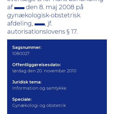
af
den 8. maj 2008 på
gynækologisk-obstetrisk
afdeling,
, jf.
autorisationslovens § 17.
Sagsnummer:
1080027
Offentliggørelsesdato:
lørdag den 20. november 2010
Juridisk tema:
Information og samtykke
Speciale:
Gynækologi og obstetrik