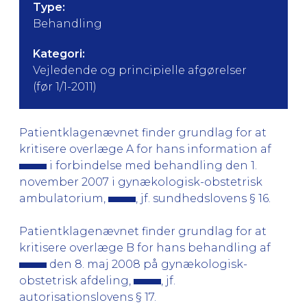
Type:
Behandling
Kategori:
Vejledende og principielle afgørelser
(før 1/1-2011)
Patientklagenævnet finder grundlag for at
kritisere overlæge A for hans information af
i forbindelse med behandling den 1.
november 2007 i gynækologisk-obstetrisk
ambulatorium,
, jf. sundhedslovens § 16.
Patientklagenævnet finder grundlag for at
kritisere overlæge B for hans behandling af
den 8. maj 2008 på gynækologisk-
obstetrisk afdeling,
, jf.
autorisationslovens § 17.