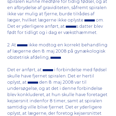
spiralen kunne medføre for tidlig fødsel, og at
en afbrydelse af graviditeten, såfremt spiralen
ikke var mulig at fjerne, burde tilrådes af
læger, hvilket lægerne ikke oplyste
om.
Det er yderligere anført, at
s datter blev
født for tidligt og i dag er væksthæmmet.
2. At
ikke modtog en korrekt behandling
af lægerne den 8. maj 2008 på gynækologisk
obstetrisk afdeling,
.
Det er anført, at
i forbindelse med fødsel
skulle have fjernet spiralen. Det er hertil
oplyst, at
den 8. maj 2008 var til
undersøgelse, og at det i denne forbindelse
blev konkluderet, at hun skulle have foretaget
kejsersnit indenfor 8 timer, samt at spiralen
samtidig ville blive fjernet. Det er yderligere
oplyst, at lægerne, der foretog kejsersnittet