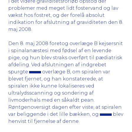
I det videre graviditetsforløb opstod der
problemer med meget lidt fostervand og lav
vækst hos fostret, og der forelå absolut
indikation for afslutning af graviditeten den 8.
maj 2008.
Den 8. maj 2008 foretog overlæge B kejsersnit
i spinalanæstesi med fødsel af en levende
pige, og hun blev straks overført til pædiatrisk
afdeling. Ved afslutningen af indgrebet
spurgte
overlæge B, om spiralen var
blevet fjernet, og han konstaterede, at
spiralen ikke kunne lokaliseres ved
ultralydsscanning og sondering af
livmoderhals med en såkaldt pean.
Røntgenoversigt dagen efter viste, at spiralen
var beliggende i det lille bækken, og
blev
henvist til fjernelse af denne.