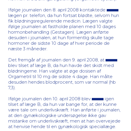
Ifølge journalen den 8. april 2008 kontaktede
lægen pr. telefon, da hun fortsat blødte, selvom hun
fik blødningsregulerende medicin. Lægen valgte
ifølge journalen at fastholde planen med 10 dages
hormonbehandling (Gestagen). Lægen anførte
desuden i journalen, at hun formentlig skulle tage
hormoner de sidste 10 dage af hver periode de
næste 3 måneder.
Det fremgår af journalen den 9. april 2008, at
blev tilset af læge B, da hun havde det skidt med
blødningerne. Han valgte at øge dosisen af
Orgametril til 10 mg de sidste 4 dage. Han målte
desuden hendes blodprocent, som var normal (hb
7,3).
Ifølge journalen den 10. april 2008 blev
igen
tilset af læge B, da hun var bange for, at der kunne
være tale om underlivskræft. Han anførte i journalen,
at den gynækologiske undersøgelse ikke gav
mistanke om underlivskræft, men at han overvejede
at henvise hende til en gynækologisk speciallæge.