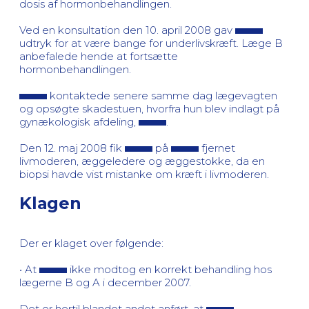
dosis af hormonbehandlingen.
Ved en konsultation den 10. april 2008 gav
udtryk for at være bange for underlivskræft. Læge B
anbefalede hende at fortsætte
hormonbehandlingen.
kontaktede senere samme dag lægevagten
og opsøgte skadestuen, hvorfra hun blev indlagt på
gynækologisk afdeling,
.
Den 12. maj 2008 fik
på
fjernet
livmoderen, æggeledere og æggestokke, da en
biopsi havde vist mistanke om kræft i livmoderen.
Klagen
Der er klaget over følgende:
• At
ikke modtog en korrekt behandling hos
lægerne B og A i december 2007.
Det er hertil blandet andet anført, at