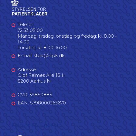
Telefon
72 33 05 00
Mandag, tirsdag, onsdag og fredag: kl. 8.00 -
14.00
Torsdag: kl. 8.00-16.00
E-mail: stpk@stpk.dk
Adresse
Olof Palmes Allé 18 H
8200 Aarhus N
CVR: 39850885
EAN: 5798000363670
Følg os på LinkedIn