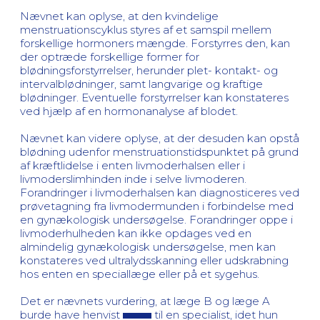
Nævnet kan oplyse, at den kvindelige
menstruationscyklus styres af et samspil mellem
forskellige hormoners mængde. Forstyrres den, kan
der optræde forskellige former for
blødningsforstyrrelser, herunder plet- kontakt- og
intervalblødninger, samt langvarige og kraftige
blødninger. Eventuelle forstyrrelser kan konstateres
ved hjælp af en hormonanalyse af blodet.
Nævnet kan videre oplyse, at der desuden kan opstå
blødning udenfor menstruationstidspunktet på grund
af kræftlidelse i enten livmoderhalsen eller i
livmoderslimhinden inde i selve livmoderen.
Forandringer i livmoderhalsen kan diagnosticeres ved
prøvetagning fra livmodermunden i forbindelse med
en gynækologisk undersøgelse. Forandringer oppe i
livmoderhulheden kan ikke opdages ved en
almindelig gynækologisk undersøgelse, men kan
konstateres ved ultralydsskanning eller udskrabning
hos enten en speciallæge eller på et sygehus.
Det er nævnets vurdering, at læge B og læge A
burde have henvist
til en specialist, idet hun