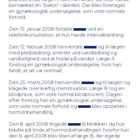
bemærket en ”ballon” i skeden. Der blev foretaget
en gynækologisk undersøgelse, som viste normale
forhold.
Den 15. januar 2008 fortalte
ved en
telefonkonsultation, at hun havde intervalblødning.
Den 12. februar 2008 henvendte
sig til lægen
med pletblødning, smerter ved vandladning og
vanskelighed ved at holde på vandet. Læge A
foretog en gynækologisk undersøgelse, hvor han
fandt, at alt var normalt.
Den 25. marts 2008 henvendte
sig til lægen og
klagede over kraftig menstruation. Læge B tog en
blodprøve, som viste normal blodprocent. Dagen
efter foretog han en gynækologisk undersøgelse,
som viste normale forhold, og
blev opstartet i
hormonbehandling.
Den 8. april 2008 ringede
til klinikken, da hun
blødte på trods af hormonbehandlingen, hvorfor hun
den 9. april 2008 blev tilset af læge B, der øgede