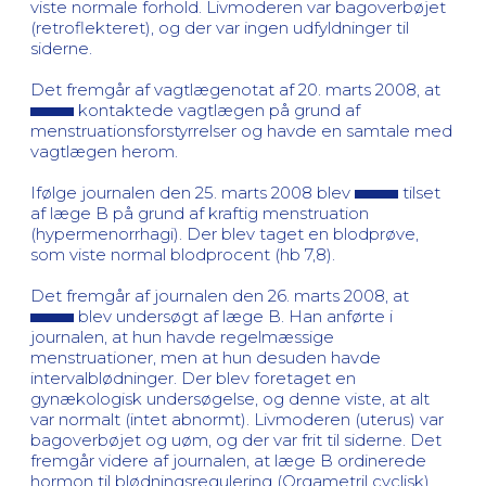
viste normale forhold. Livmoderen var bagoverbøjet
(retroflekteret), og der var ingen udfyldninger til
siderne.
Det fremgår af vagtlægenotat af 20. marts 2008, at
kontaktede vagtlægen på grund af
menstruationsforstyrrelser og havde en samtale med
vagtlægen herom.
Ifølge journalen den 25. marts 2008 blev
tilset
af læge B på grund af kraftig menstruation
(hypermenorrhagi). Der blev taget en blodprøve,
som viste normal blodprocent (hb 7,8).
Det fremgår af journalen den 26. marts 2008, at
blev undersøgt af læge B. Han anførte i
journalen, at hun havde regelmæssige
menstruationer, men at hun desuden havde
intervalblødninger. Der blev foretaget en
gynækologisk undersøgelse, og denne viste, at alt
var normalt (intet abnormt). Livmoderen (uterus) var
bagoverbøjet og uøm, og der var frit til siderne. Det
fremgår videre af journalen, at læge B ordinerede
hormon til blødningsregulering (Orgametril cyclisk).