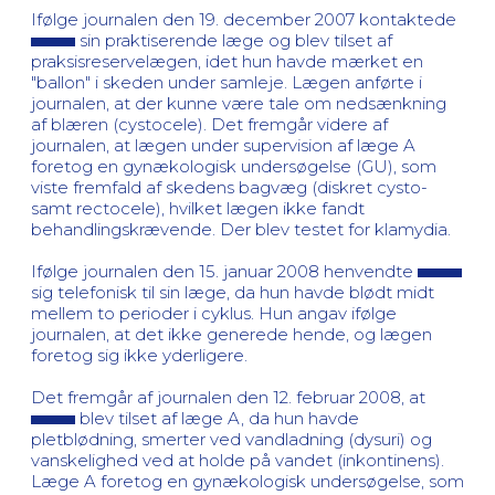
Ifølge journalen den 19. december 2007 kontaktede
sin praktiserende læge og blev tilset af
praksisreservelægen, idet hun havde mærket en
"ballon" i skeden under samleje. Lægen anførte i
journalen, at der kunne være tale om nedsænkning
af blæren (cystocele). Det fremgår videre af
journalen, at lægen under supervision af læge A
foretog en gynækologisk undersøgelse (GU), som
viste fremfald af skedens bagvæg (diskret cysto-
samt rectocele), hvilket lægen ikke fandt
behandlingskrævende. Der blev testet for klamydia.
Ifølge journalen den 15. januar 2008 henvendte
sig telefonisk til sin læge, da hun havde blødt midt
mellem to perioder i cyklus. Hun angav ifølge
journalen, at det ikke generede hende, og lægen
foretog sig ikke yderligere.
Det fremgår af journalen den 12. februar 2008, at
blev tilset af læge A, da hun havde
pletblødning, smerter ved vandladning (dysuri) og
vanskelighed ved at holde på vandet (inkontinens).
Læge A foretog en gynækologisk undersøgelse, som