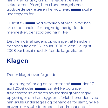
han fik en undskyldning fra lægen gennem
sekretæren. På vej hen til undersøgelserne
uddybede sekretæren højlydt, hvad
skulle
undersøges for.
Til sidst fik
ved skranken at vide, hvad han
skulle behandles for, angiveligt hørligt for de
mennesker, der stod bag ham i kø.
Det fremgår af sagens oplysninger, at klinikken i
perioden fra den 15. januar 2008 til den 1. august
2008 var besat med skiftende lægevikarer.
Klagen
Der er klaget over følgende:
• at en lægevikar og en sekretær på
, den 17.
april 2008 uden
s samtykke og under
tilsidesættelse af deres tavshedspligt videregav
oplysninger om hans sygdomsforløb, herunder hvad
han skulle undersøges og behandles for samt, hvilke
prøver, der skulle foretages til andre patienter i