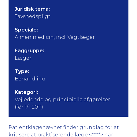
Juridisk tema:
Tavshedspligt
Speciale:
Almen medicin, incl. Vagtlæger
Faggruppe:
Læger
Type:
Behandling
Kategori:
Vejledende og principielle afgørelser
(før 1/1-2011)
Patientklagenævnet finder grundlag for at
kritisere at praktiserende læge <****> har