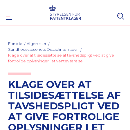
Forside
Afgørelser
Sundhedsvæsenets Disciplinærnævn
Klage over at tilsidesættelse af tavshedspligt ved at give
fortrolige oplysninger i et venteværelse
KLAGE OVER AT
TILSIDESÆTTELSE AF
TAVSHEDSPLIGT VED
AT GIVE FORTROLIGE
OPLYSNINGER I ET