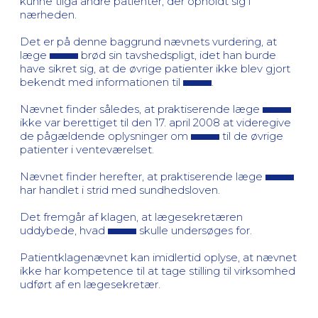
kunne tilgå andre patienter, der opholdt sig i
nærheden.
Det er på denne baggrund nævnets vurdering, at
læge
brød sin tavshedspligt, idet han burde
have sikret sig, at de øvrige patienter ikke blev gjort
bekendt med informationen til
.
Nævnet finder således, at praktiserende læge
ikke var berettiget til den 17. april 2008 at videregive
de pågældende oplysninger om
til de øvrige
patienter i venteværelset.
Nævnet finder herefter, at praktiserende læge
har handlet i strid med sundhedsloven.
Det fremgår af klagen, at lægesekretæren
uddybede, hvad
skulle undersøges for.
Patientklagenævnet kan imidlertid oplyse, at nævnet
ikke har kompetence til at tage stilling til virksomhed
udført af en lægesekretær.