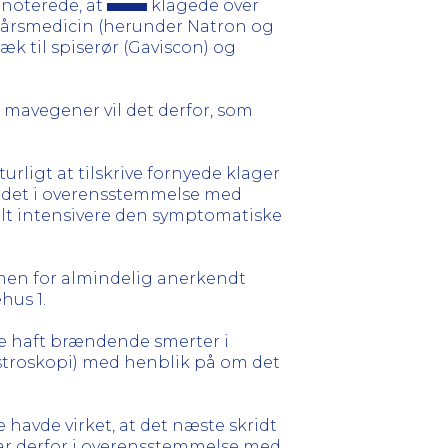
noterede, at
klagede over
sårsmedicin (herunder Natron og
k til spiserør (Gaviscon) og
f mavegener vil det derfor, som
rligt at tilskrive fornyede klager
ar det i overensstemmelse med
lt intensivere den symptomatiske
en for almindelig anerkendt
hus 1.
de haft brændende smerter i
astroskopi) med henblik på om det
havde virket, at det næste skridt
var derfor i overensstemmelse med