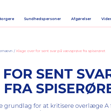
Borgere
Sundhedspersoner
Afgørelser
Vide
nærnævn
Klage over for sent svar på vævsprøve fra spiserøret
 FOR SENT SVA
FRA SPISERØR
 grundlag for at kritisere overlæge A