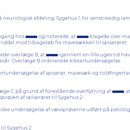
 neurologisk afdeling, Sygehus 1, for venstresidig la
uegang hos
og noterede, at
klagede over mav
iddel mod tilbageløb fra mavesækken til spiserøret.
ede overlæge B, at
igennem en lille uges tid ha
vesår. Overlæge B ordinerede kikkertundersøgelse.
ertundersøgelse af spiserør, mavesæk og toldfingerta
æge C på grund af forestående overflytning af
, 
røven af spiserøret til Sygehus 2.
ske undersøgelse af vævsprøverne udført på patologi
 til Sygehus 2.