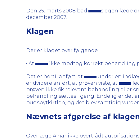
Den 25. marts 2008 bad
s egen læge om
december 2007.
Klagen
Der er klaget over følgende:
• At
ikke modtog korrekt behandling på 
Det er hertil anført, at
under en indlægg
endvidere anført, at prøven viste, at
led
prøven ikke fik relevant behandling eller s
behandling sættes i gang. Endelig er det an
bugspytkirtlen, og det blev samtidig vurdere
Nævnets afgørelse af klage
Overlæge A har ikke overtrådt autorisations