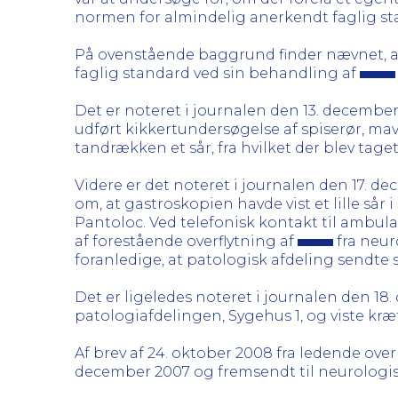
normen for almindelig anerkendt faglig sta
På ovenstående baggrund finder nævnet, 
faglig standard ved sin behandling af
Det er noteret i journalen den 13. december
udført kikkertundersøgelse af spiserør, mav
tandrækken et sår, fra hvilket der blev tage
Videre er det noteret i journalen den 17. 
om, at gastroskopien havde vist et lille sår
Pantoloc. Ved telefonisk kontakt til ambul
af forestående overflytning af
fra neur
foranledige, at patologisk afdeling sendte 
Det er ligeledes noteret i journalen den 1
patologiafdelingen, Sygehus 1, og viste kræ
Af brev af 24. oktober 2008 fra ledende ove
december 2007 og fremsendt til neurologis