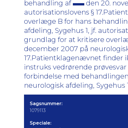
behandling af
den 20. nove
autorisationslovens § 17.Patien
overlæge B for hans behandlin
afdeling, Sygehus 1, jf. autori
grundlag for at kritisere over
december 2007 på neurologisk af
17.Patientklagenævnet finder i
instruks vedrørende prøvesvar
forbindelse med behandlingen
neurologisk afdeling, Sygehus 1, 
Sagsnummer:
1079113
Speciale: