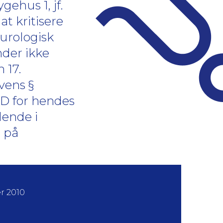
ehus 1, jf.
t kritisere
urologisk
nder ikke
 17.
vens §
 D for hendes
dende i
 på
r 2010