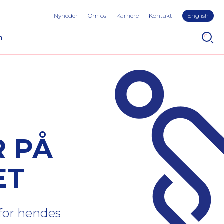
Nyheder
Om os
Karriere
Kontakt
English
n
R PÅ
ET
 for hendes