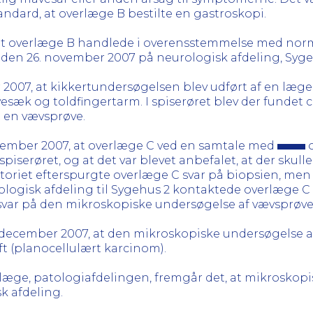
ndard, at overlæge B bestilte en gastroskopi.
at overlæge B handlede i overensstemmelse med nor
den 26. november 2007 på neurologisk afdeling, Syge
 2007, at kikkertundersøgelsen blev udført af en læge 
esæk og toldfingertarm. I spiserøret blev der fundet c
t en vævsprøve.
december 2007, at overlæge C ved en samtale med
o
 i spiserøret, og at det var blevet anbefalet, at der s
atoriet efterspurgte overlæge C svar på biopsien, men
ologisk afdeling til Sygehus 2 kontaktede overlæge C
svar på den mikroskopiske undersøgelse af vævsprøven 
8. december 2007, at den mikroskopiske undersøgelse 
ft (planocellulært karcinom).
rlæge, patologiafdelingen, fremgår det, at mikroskopis
k afdeling.