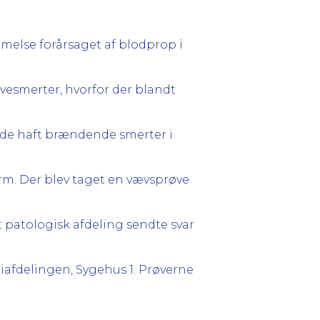
mmelse forårsaget af blodprop i
esmerter, hvorfor der blandt
vde haft brændende smerter i
rm. Der blev taget en vævsprøve
at patologisk afdeling sendte svar
afdelingen, Sygehus 1. Prøverne