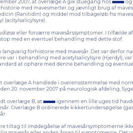
ovember 2007, at overlæge A gik stuegang hos
og 
ehistorie med mavesmerter og jævnligt brug af mave
icin (Ranitidin) og middel mod tilbageløb fra mavesæ
citylsalicylsyre).
 udløse eller forværre mavesårssymptomer. I tilfælde a
af stop med en eventuel behandling med dette stof.
langvarig forhistorie med mavesår. Det var derfor natu
e var i behandling med acetylsalicylsyre (Hjerdyl), v
tandard at ophøre med denne behandling og eventue
at overlæge A handlede i overensstemmelse med norm
den 20. november 2007 på neurologisk afdeling, Syge
dt overlæge B, at
igennem en lille uges tid hav
vesår. Overlæge B ordinerede kikkertundersøgelse (g
år.
e tiltag til imødegåelse af mavesårsymptomerne ikke 
ntlig mavesår eller anden årsag til symptomerne. Det 