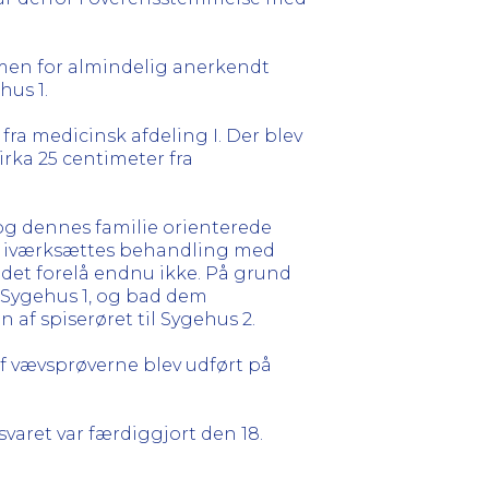
men for almindelig anerkendt
hus 1.
fra medicinsk afdeling I. Der blev
irka 25 centimeter fra
g dennes familie orienterede
kulle iværksættes behandling med
 det forelå endnu ikke. På grund
 Sygehus 1, og bad dem
af spiserøret til Sygehus 2.
af vævsprøverne blev udført på
varet var færdiggjort den 18.