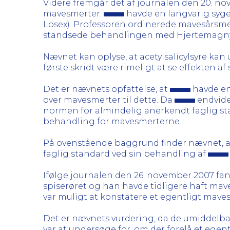
Videre fremgår det af journalen den 20. n
mavesmerter.
havde en langvarig syg
Losex). Professoren ordinerede mavesårsmed
standsede behandlingen med Hjertemagnyl (a
Nævnet kan oplyse, at acetylsalicylsyre kan
første skridt være rimeligt at se effekten 
Det er nævnets opfattelse, at
havde en 
over mavesmerter til dette. Da
endvider
normen for almindelig anerkendt faglig s
behandling for mavesmerterne.
På ovenstående baggrund finder nævnet, 
faglig standard ved sin behandling af
Ifølge journalen den 26. november 2007 fan
spiserøret og han havde tidligere haft ma
var muligt at konstatere et egentligt maves
Det er nævnets vurdering, da de umiddelbar
var at undersøge for, om der forelå et ege