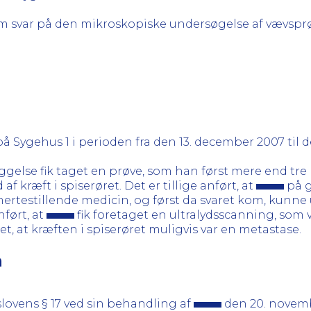
 svar på den mikroskopiske undersøgelse af vævsprøv
Sygehus 1 i perioden fra den 13. december 2007 til d
else fik taget en prøve, som han først mere end tre 
 af kræft i spiserøret. Det er tillige anført, at
på g
mertestillende medicin, og først da svaret kom, kunn
ført, at
fik foretaget en ultralydsscanning, som v
t, at kræften i spiserøret muligvis var en metastase.
n
lovens § 17 ved sin behandling af
den 20. novemb