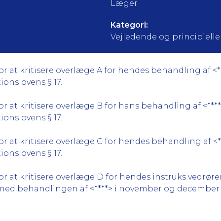
Læger
Kategori:
Vejledende og principielle a
r at kritisere overlæge A for hendes behandling af <
ionslovens § 17.
r at kritisere overlæge B for hans behandling af <**
ionslovens § 17.
r at kritisere overlæge C for hendes behandling af <
ionslovens § 17.
r at kritisere overlæge D for hendes instruks vedrør
 med behandlingen af <****> i november og december 