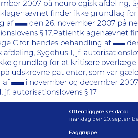
mber 2007 på neurologisk afdeling, Syg
tklagenævnet finder ikke grundlag for a
g af
den 26. november 2007 på ne
sationslovens § 17.Patientklagenævnet fi
læge C for hendes behandling af
den
deling, Sygehus 1, jf. autorisationslo
kke grundlag for at kritisere overlæge
 på udskrevne patienter, som var gæl
 af
i november og december 2007
jf. autorisationslovens § 17.
Offentliggørelsesdato:
mandag den 20. septembe
Faggruppe: