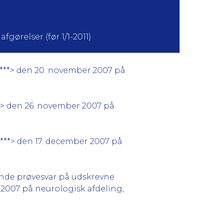
fgørelser (før 1/1-2011)
****> den 20. november 2007 på
**> den 26. november 2007 på
****> den 17. december 2007 på
ende prøvesvar på udskrevne
2007 på neurologisk afdeling,