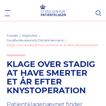
Forside
Afgørelser
Sundhedsvæsenets Disciplinærnævn
Klage over stadig at have smerter et år efter knystoperation
KLAGE OVER STADIG
AT HAVE SMERTER
ET ÅR EFTER
KNYSTOPERATION
Patientklagenævnet finder