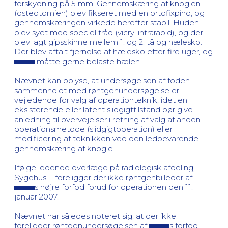
forskydning på 5 mm. Gennemskæring af knoglen
(osteotomien) blev fikseret med en ortofixpind, og
gennemskæringen virkede herefter stabil. Huden
blev syet med speciel tråd (vicryl intrarapid), og der
blev lagt gipsskinne mellem 1. og 2. tå og hælesko.
Der blev aftalt fjernelse af hælesko efter fire uger, og
måtte gerne belaste hælen.
Nævnet kan oplyse, at undersøgelsen af foden
sammenholdt med røntgenundersøgelse er
vejledende for valg af operationteknik, idet en
eksisterende eller latent slidgigttilstand bør give
anledning til overvejelser i retning af valg af anden
operationsmetode (slidgigtoperation) eller
modificering af teknikken ved den ledbevarende
gennemskæring af knogle.
Ifølge ledende overlæge på radiologisk afdeling,
Sygehus 1, foreligger der ikke røntgenbilleder af
s højre forfod forud for operationen den 11.
januar 2007.
Nævnet har således noteret sig, at der ikke
foreligger røntgenundersøgelsen af
s forfod