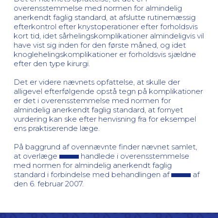
overensstemmelse med normen for almindelig
anerkendt faglig standard, at afslutte rutinemæssig
efterkontrol efter knystoperationer efter forholdsvis
kort tid, idet sårhelingskomplikationer almindeligvis vil
have vist sig inden for den første måned, og idet
knoglehelingskomplikationer er forholdsvis sjældne
efter den type kirurgi.
Det er videre nævnets opfattelse, at skulle der
alligevel efterfølgende opstå tegn på komplikationer
er det i overensstemmelse med normen for
almindelig anerkendt faglig standard, at fornyet
vurdering kan ske efter henvisning fra for eksempel
ens praktiserende læge.
På baggrund af ovennævnte finder nævnet samlet,
at overlæge
handlede i overensstemmelse
med normen for almindelig anerkendt faglig
standard i forbindelse med behandlingen af
af
den 6. februar 2007.