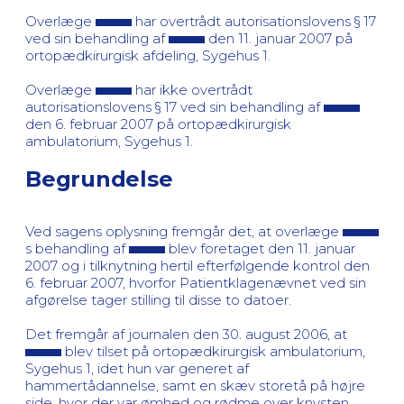
Overlæge
har overtrådt autorisationslovens § 17
ved sin behandling af
den 11. januar 2007 på
ortopædkirurgisk afdeling, Sygehus 1.
Overlæge
har ikke overtrådt
autorisationslovens § 17 ved sin behandling af
den 6. februar 2007 på ortopædkirurgisk
ambulatorium, Sygehus 1.
Begrundelse
Ved sagens oplysning fremgår det, at overlæge
s behandling af
blev foretaget den 11. januar
2007 og i tilknytning hertil efterfølgende kontrol den
6. februar 2007, hvorfor Patientklagenævnet ved sin
afgørelse tager stilling til disse to datoer.
Det fremgår af journalen den 30. august 2006, at
blev tilset på ortopædkirurgisk ambulatorium,
Sygehus 1, idet hun var generet af
hammertådannelse, samt en skæv storetå på højre
side, hvor der var ømhed og rødme over knysten.