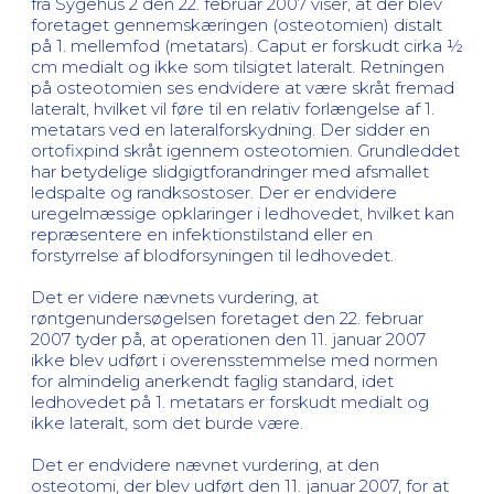
fra Sygehus 2 den 22. februar 2007 viser, at der blev
foretaget gennemskæringen (osteotomien) distalt
på 1. mellemfod (metatars). Caput er forskudt cirka ½
cm medialt og ikke som tilsigtet lateralt. Retningen
på osteotomien ses endvidere at være skråt fremad
lateralt, hvilket vil føre til en relativ forlængelse af 1.
metatars ved en lateralforskydning. Der sidder en
ortofixpind skråt igennem osteotomien. Grundleddet
har betydelige slidgigtforandringer med afsmallet
ledspalte og randksostoser. Der er endvidere
uregelmæssige opklaringer i ledhovedet, hvilket kan
repræsentere en infektionstilstand eller en
forstyrrelse af blodforsyningen til ledhovedet.
Det er videre nævnets vurdering, at
røntgenundersøgelsen foretaget den 22. februar
2007 tyder på, at operationen den 11. januar 2007
ikke blev udført i overensstemmelse med normen
for almindelig anerkendt faglig standard, idet
ledhovedet på 1. metatars er forskudt medialt og
ikke lateralt, som det burde være.
Det er endvidere nævnet vurdering, at den
osteotomi, der blev udført den 11. januar 2007, for at