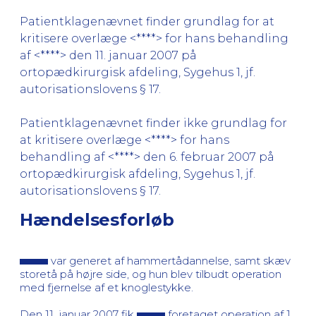
Patientklagenævnet finder grundlag for at
kritisere overlæge <****> for hans behandling
af <****> den 11. januar 2007 på
ortopædkirurgisk afdeling, Sygehus 1, jf.
autorisationslovens § 17.
Patientklagenævnet finder ikke grundlag for
at kritisere overlæge <****> for hans
behandling af <****> den 6. februar 2007 på
ortopædkirurgisk afdeling, Sygehus 1, jf.
autorisationslovens § 17.
Hændelsesforløb
var generet af hammertådannelse, samt skæv
storetå på højre side, og hun blev tilbudt operation
med fjernelse af et knoglestykke.
Den 11. januar 2007 fik
foretaget operation af 1.