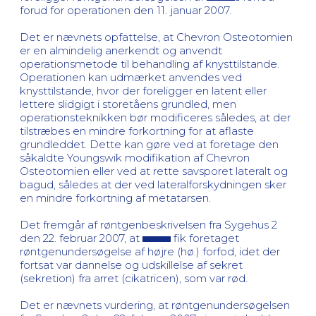
forud for operationen den 11. januar 2007.
Det er nævnets opfattelse, at Chevron Osteotomien
er en almindelig anerkendt og anvendt
operationsmetode til behandling af knysttilstande.
Operationen kan udmærket anvendes ved
knysttilstande, hvor der foreligger en latent eller
lettere slidgigt i storetåens grundled, men
operationsteknikken bør modificeres således, at der
tilstræbes en mindre forkortning for at aflaste
grundleddet. Dette kan gøre ved at foretage den
såkaldte Youngswik modifikation af Chevron
Osteotomien eller ved at rette savsporet lateralt og
bagud, således at der ved lateralforskydningen sker
en mindre forkortning af metatarsen.
Det fremgår af røntgenbeskrivelsen fra Sygehus 2
den 22. februar 2007, at
fik foretaget
røntgenundersøgelse af højre (hø.) forfod, idet der
fortsat var dannelse og udskillelse af sekret
(sekretion) fra arret (cikatricen), som var rød.
Det er nævnets vurdering, at røntgenundersøgelsen