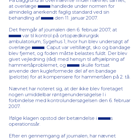
På baggrund af ovennævnte finder nævnet samlet,
at overlæge
handlede under normen for
almindelig anerkendt faglig standard ved sin
behandling af
den 11. januar 2007.
Det fremgår af journalen den 6. februar 2007, at
var til kontrol på ortopædkirurgisk
ambulatorium, Sygehus 1, hvor hun blev undersøgt af
overlæge
. Caput var veltillægt, sko og bandage
blev fjernet, og foden måtte belastes fuldt. Der blev
givet vejledning (råd) med hensyn til afhjælpning af
hammertåproblemet, og
skulle fortsat
anvende den kugleformede del af en bandage
(pelotte) for at kompensere for hammertåen på 2. tå.
Nævnet har noteret sig, at der ikke blev foretaget
nogen umiddelbar røntgenundersøgelse l i
forbindelse med kontrolundersøgelsen den 6. februar
2007.
Ifølge klagen opstod der betændelse i
s
operationssår.
Efter en gennemgang af journalen, har nævnet