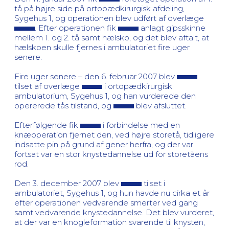
tå på højre side på ortopædkirurgisk afdeling,
Sygehus 1, og operationen blev udført af overlæge
. Efter operationen fik
anlagt gipsskinne
mellem 1. og 2. tå samt hælsko, og det blev aftalt, at
hælskoen skulle fjernes i ambulatoriet fire uger
senere.
Fire uger senere – den 6. februar 2007 blev
tilset af overlæge
i ortopædkirurgisk
ambulatorium, Sygehus 1, og han vurderede den
opererede tås tilstand, og
blev afsluttet.
Efterfølgende fik
i forbindelse med en
knæoperation fjernet den, ved højre storetå, tidligere
indsatte pin på grund af gener herfra, og der var
fortsat var en stor knystedannelse ud for storetåens
rod.
Den 3. december 2007 blev
tilset i
ambulatoriet, Sygehus 1, og hun havde nu cirka et år
efter operationen vedvarende smerter ved gang
samt vedvarende knystedannelse. Det blev vurderet,
at der var en knogleformation svarende til knysten,