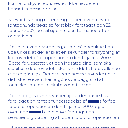
kunne forskyde ledhovedet, ikke havde en
hensigtsmæssig retning.
Nævnet har dog noteret sig, at den ovennævnte
røntgenundersøgelse først blev foretaget den 22.
februar 2007, det vil sige næsten to måned efter
operationen.
Det er nævnets vurdering, at det således ikke kan
udelukkes, at der er sket en sekundær forskydning af
ledhovedet efter operationen den 11. januar 2007.
Dette forudsætter, at den indsatte pind, som skal
stabilisere ledhovedet, ikke har siddet tilfredsstillende
eller er gået løs. Det er videre nævnets vurdering, at
det ikke relevant kan afgøres på baggrund af
journalen, om dette skulle være tilfældet.
Det er dog nævnets vurdering, at der burde have
foreligget en røntgenundersøgelse af
s forfod
forud for operationen den 11. januar 2007, og at
overlæge
burde have foretaget en
selvstændig vurdering af foden forud for operationen.