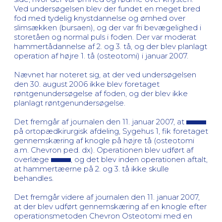
Ved undersøgelsen blev der fundet en meget bred
fod med tydelig knystdannelse og ømhed over
slimsækken (bursaen), og der var fri bevægelighed i
storetåen og normal puls i foden. Der var moderat
hammertådannelse af 2. og 3. tå, og der blev planlagt
operation af højre 1. tå (osteotomi) i januar 2007.
Nævnet har noteret sig, at der ved undersøgelsen
den 30. august 2006 ikke blev foretaget
røntgenundersøgelse af foden, og der blev ikke
planlagt røntgenundersøgelse.
Det fremgår af journalen den 11. januar 2007, at
på ortopædkirurgisk afdeling, Sygehus 1, fik foretaget
gennemskæring af knogle på højre tå (osteotomi
a.m. Chevron ped. dx). Operationen blev udført af
overlæge
, og det blev inden operationen aftalt,
at hammertæerne på 2. og 3. tå ikke skulle
behandles.
Det fremgår videre af journalen den 11. januar 2007,
at der blev udført gennemskæring af en knogle efter
operationsmetoden Chevron Osteotomi med en