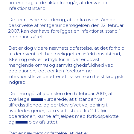
noteret sig, at det ikke fremgår, at der var en
infektionstilstand.
Det er nævnets vurdering, at ud fra ovenstående
beskrivelse af røntgenundersøgelsen den 22. februar
2007, kan der have foreligget en infektionstilstand i
operationssåret.
Det er dog videre nævnets opfattelse, at det forhold,
at der eventuelt har foreligget en infektionstilstand,
ikke i sig selv er udtryk for, at der er udvist
manglende omhu og samvittighedsfuldhed ved
operationen, idet der kan forekomme
infektionstilstande efter et hvilket som helst kirurgisk
indgreb.
Det fremgår af journalen den 6. februar 2007, at
overlæge
vurderede, at tilstanden var
tilfredsstillende, og der blev givet vejledning i,
hvorledes gener, som var til stede fra 2. tå før
operationen, kunne afhjælpes med forfodspelotte,
og
blev afsluttet.
Det er nævnets opfattelse, at det er i