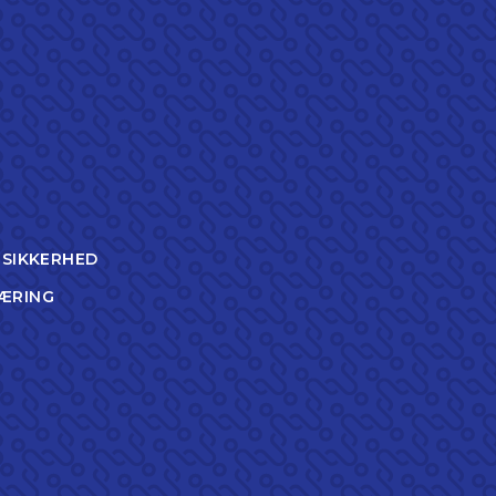
TSIKKERHED
ÆRING