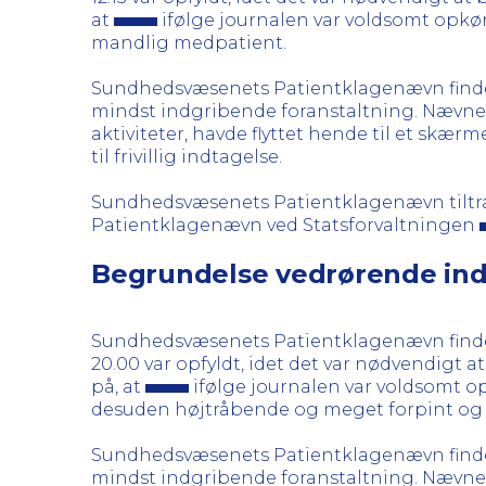
at
ifølge journalen var voldsomt opkø
mandlig medpatient.
Sundhedsvæsenets Patientklagenævn finder
mindst indgribende foranstaltning. Nævnet
aktiviteter, havde flyttet hende til et skæ
til frivillig indtagelse.
Sundhedsvæsenets Patientklagenævn tiltræd
Patientklagenævn ved Statsforvaltningen
Begrundelse vedrørende indg
Sundhedsvæsenets Patientklagenævn finder,
20.00 var opfyldt, idet det var nødvendigt a
på, at
ifølge journalen var voldsomt o
desuden højtråbende og meget forpint og h
Sundhedsvæsenets Patientklagenævn finder
mindst indgribende foranstaltning. Nævnet