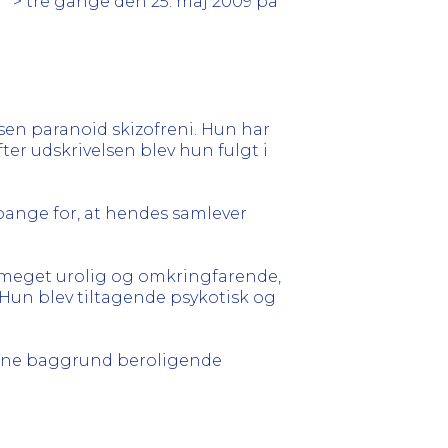
**> tre gange den 25. maj 2009 på
osen paranoid skizofreni. Hun har
fter udskrivelsen blev hun fulgt i
ar bange for, at hendes samlever
e meget urolig og omkringfarende,
 Hun blev tiltagende psykotisk og
enne baggrund beroligende