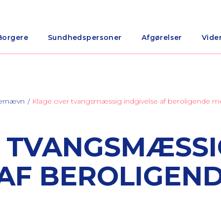
Borgere
Sundhedspersoner
Afgørelser
Vide
nærnævn
Klage over tvangsmæssig indgivelse af beroligende m
R TVANGSMÆSSI
 AF BEROLIGEN