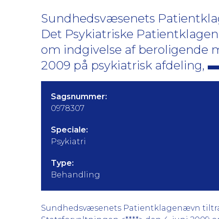
Sundhedsvæsenets Patientklage
Det Psykiatriske Patientklage
om indgivelse af beroligende
2009 på psykiatrisk afdeling,
Sagsnummer:
0978307
Speciale:
Psykiatri
Type:
Behandling
Sundhedsvæsenets Patientklagenævn tiltræd