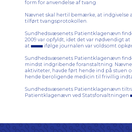
form for anvendelse af tvang.
Nævnet skal hertil bemærke, at indgivelse 
tilført tvangsprotokollen.
Sundhedsvæsenets Patientklagenævn finder,
2009 var opfyldt, idet det var nødvendigt a
at
ifølge journalen var voldsomt opkør
Sundhedsvæsenets Patientklagenævn finder
mindst indgribende foranstaltning. Nævnet
aktiviteter, havde ført hende ind på stuen 
hende beroligende medicin til frivillig indt
Sundhedsvæsenets Patientklagenævn tiltræd
Patientklagenævn ved Statsforvaltningen