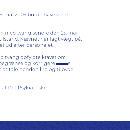
5. maj 2009 burde have været
in med tvang senere den 25. maj
tilstand. Nævnet har lagt vægt på,
t ud efter personalet.
d tvang opfyldte kravet om
 begrænse og korrigere
s
t tale hende til ro og tilbyde
af Det Psykiatriske