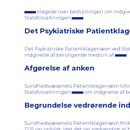
klagede over beslutningen om indgivel
Statsforvaltningen
.
Det Psykiatriske Patientkla
Det Psykiatriske Patientklagenævn ved Sta
indgivelse af beroligende medicin af
.
Afgørelse af anken
Sundhedsvæsenets Patientklagenævn tiltræd
Statsforvaltningen
om indgivelse af b
Begrundelse vedrørende indgi
Sundhedsvæsenets Patientklagenævn finder,
12.15 var opfyldt, idet det var nødvendigt at