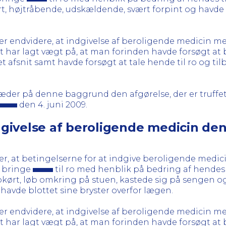
rt, højtråbende, udskældende, svært forpint og havde
 endvidere, at indgivelse af beroligende medicin me
 har lagt vægt på, at man forinden havde forsøgt at
rmet afsnit samt havde forsøgt at tale hende til ro og 
er på denne baggrund den afgørelse, der er truffet 
den 4. juni 2009.
ivelse af beroligende medicin den 
 at betingelserne for at indgive beroligende medici
t bringe
til ro med henblik på bedring af hendes
pkørt, løb omkring på stuen, kastede sig på sengen 
avde blottet sine bryster overfor lægen.
 endvidere, at indgivelse af beroligende medicin me
 har lagt vægt på, at man forinden havde forsøgt at