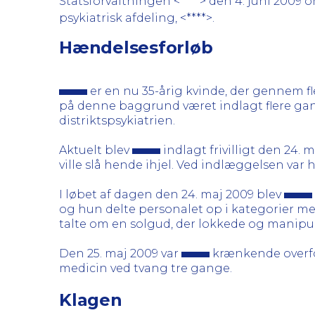
Statsforvaltningen <****> den 4. juni 2009 
psykiatrisk afdeling, <****>.
Hændelsesforløb
er en nu 35-årig kvinde, der gennem fl
på denne baggrund været indlagt flere gange,
distriktspsykiatrien.
Aktuelt blev
indlagt frivilligt den 24. 
ville slå hende ihjel. Ved indlæggelsen var 
I løbet af dagen den 24. maj 2009 blev
og hun delte personalet op i kategorier me
talte om en solgud, der lokkede og manipu
Den 25. maj 2009 var
krænkende overfo
medicin ved tvang tre gange.
Klagen