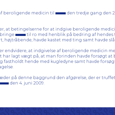
af beroligende medicin til
den tredje gang den 2
 at betingelserne for at indgive beroligende medic
t bringe
til ro med henblik på bedring af hendes 
t, højtråbende, havde kastet med ting samt havde slåe
 endvidere, at indgivelse af beroligende medicin me
 har lagt vægt på, at man forinden havde forsøgt at
og fastholdt hende med kugledyne samt havde forsøgt a
agelse.
er på denne baggrund den afgørelse, der er truffet 
den 4. juni 2009.