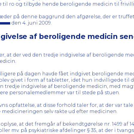
til ro og tilbyde hende beroligende medicin til frivill
er på denne baggrund den afgørelse, der er truffet 
den 4. juni 2009.
ivelse af beroligende medicin sen
at der ved den tredje indgivelse af beroligende med
edicin.
dligere på dagen havde fået indgivet beroligende med
ev givet i form af tabletter, idet hun indvilligede t
en tredje indgivelse af beroligende medicin, med magt
flere personalemedlemmer var til stede på stuen.
opfattelse, at disse forhold taler for, at der var ta
e medicineringen selv rakte ud efter medicinen.
yse, at det fremgår af bekendtgørelse nr. 1499 af 
er mv. på psykiatriske afdelinger § 35, at der i tvang