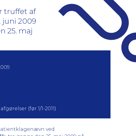
truffet af
 juni 2009
n 25. maj
2009
fgørelser (før 1/1-2011)
 Patientklagenævn ved