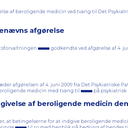
se af beroligende medicin ved tvang til Det Psykiat
genævns afgørelse
tsforvaltningen
godkendte ved afgørelse af 4. j
er afgørelsen af 4. juni 2009 fra Det Psykiatriske 
eroligende medicin med tvang til
på psykiatrisk
velse af beroligende medicin den 2
 at betingelserne for at indgive beroligende medici
 bringe
til ro med henblik på bedring af hendes t