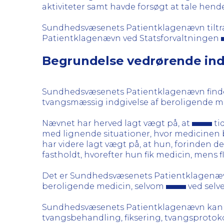
aktiviteter samt havde forsøgt at tale hende 
Sundhedsvæsenets Patientklagenævn tiltræd
Patientklagenævn ved Statsforvaltningen
Begrundelse vedrørende indg
Sundhedsvæsenets Patientklagenævn finder, 
tvangsmæssig indgivelse af beroligende m
Nævnet har herved lagt vægt på, at
ti
med lignende situationer, hvor medicinen bl
har videre lagt vægt på, at hun, forinden d
fastholdt, hvorefter hun fik medicin, mens 
Det er Sundhedsvæsenets Patientklagenævns 
beroligende medicin, selvom
ved selv
Sundhedsvæsenets Patientklagenævn kan opl
tvangsbehandling, fiksering, tvangsprotokoll