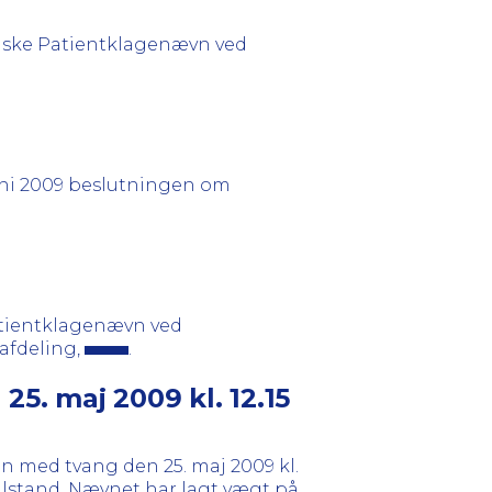
riske Patientklagenævn ved
uni 2009 beslutningen om
Patientklagenævn ved
 afdeling,
.
5. maj 2009 kl. 12.15
n med tvang den 25. maj 2009 kl.
ilstand. Nævnet har lagt vægt på,