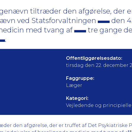
nævn tiltræder den afgørelse, der er 
nævn ved Statsforvaltningen
den 4.
 medicin med tvang af
tre gange de
.
Offentliggørelsesdato:
tirsdag den 22. december 
Faggruppe:
Læger
Kategori:
Vejledende og principielle a
er den afgørelse, der er truffet af Det Psykiatriske