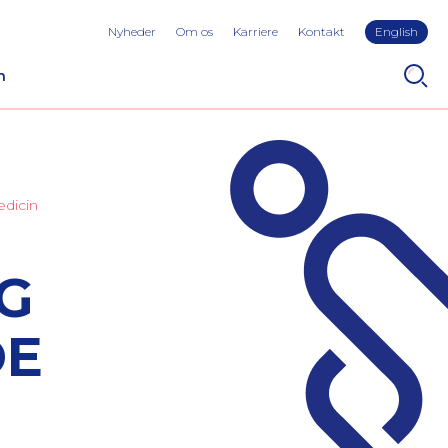
Nyheder
Om os
Karriere
Kontakt
English
n
edicin
G
DE