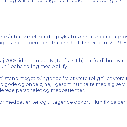
om indgivelse af beroligende medicin med tvang af <**
ere år har været kendt i psykiatrisk regi under diagn
 senest i perioden fra den 3. til den 14. april 2009. E
maj 2009, idet hun var flygtet fra sit hjem, fordi hun v
hun i behandling med Abilify.
tilstand meget svingende fra at være rolig til at vær
d gode og onde øjne, ligesom hun talte med sig selv.
lerede personalet og medpatienter.
r medpatienter og tiltagende opkørt. Hun fik på d