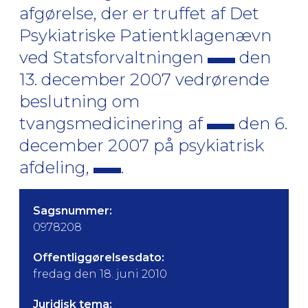
afgørelse, der er truffet af Det
Psykiatriske Patientklagenævn
ved Statsforvaltningen
den
13. december 2007 vedrørende
beslutning om
tvangsmedicinering af
den 6.
december 2007 på psykiatrisk
afdeling,
.
Sagsnummer:
0978208
Offentliggørelsesdato:
fredag den 18. juni 2010
Juridisk tema: