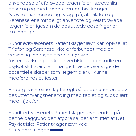
anvendelse af afprøvede lægemidler i sædvanlig
dosering og med færrest mulige bivirkninger.
Nævnet har herved lagt vægt på, at Trilafon og
Serenase er almindeligt anvendte og velafprøvede
lægemidler ligesom de besluttede doseringer er
almindelige.
Sundhedsvæsenets Patientklagenævn kan oplyse, at
Trilafon og Serenase ikke er forbundet med en
væsentlig overhyppighed af uønsket
fosterpåvirkning. Risikoen ved ikke at behandle en
psykotisk tilstand vil i mange tilfælde overstige de
potentielle skader som lægemidler vil kunne
medføre hos et foster.
Endelig har nævnet lagt vægt på, at der primært blev
besluttet tvangsbehandling med tablet og subsidiært
med injektion.
Sundhedsvæsenets Patientklagenævn ændrer på
denne baggrund den afgørelse, der er truffet af Det
Psykiatriske Patientklagenævn ved
Statsforvaltningen
.