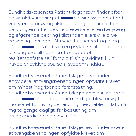
Sundhedsvæsenets Patientklagenævn finder efter
en samlet vurdering, at
var sindssyg, og at det
ville være uforsvarligt ikke at tvangsbehandle hende,
da udsigten til hendes helbredelse eller en betydelig
og afgørende bedring i tilstanden ellers ville blive
væsentligt forringet. Nævnet har herved lagt vægt
på, at
befandt sig i en psykotisk tilstand præget
af vrangforestillinger samt en læderet
realitetsopfattelse i forhold til sin graviditet. Hun
havde endvidere sparsom sygdomsindsigt.
Sundhedsvæsenets Patientklagenævn finder
endvidere, at tvangsbehandlingen opfyldte kravet
om mindst indgribende foranstaltning.
Sundhedsvæsenets Patientklagenævn har lagt vægt
på, at
løbende gennem 9 dage blev forsøgt
motiveret for frivillig behandling med tablet Trilafon 4
mg to gange dagligt, før beslutning om
tvangsmedicinering blev truffet.
Sundhedsvæsenets Patientklagenævn finder videre,
at tvangsbehandlingen opfyldte kravet om