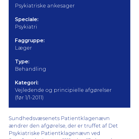
Psykiatriske ankesager
Speciale:
Psykiatri
Faggruppe:
Læger
Type:
Behandling
Kategori:
Vejledende og principielle afgørelser
(før 1/1-2011)
Sundhedsvæsenets Patientklagenævn
ændrer den afgørelse, der er truffet af Det
Psykiatriske Patientklagenævn ved