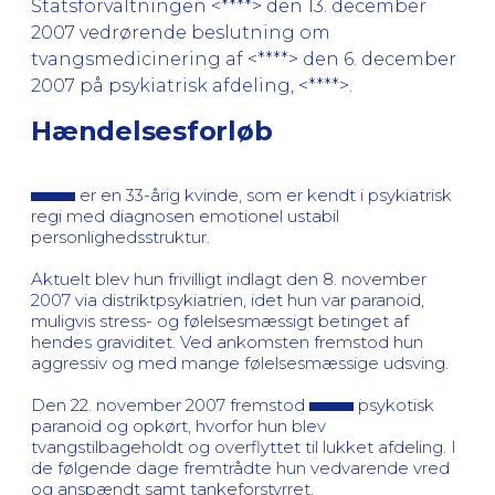
Statsforvaltningen <****> den 13. december
2007 vedrørende beslutning om
tvangsmedicinering af <****> den 6. december
2007 på psykiatrisk afdeling, <****>.
Hændelsesforløb
er en 33-årig kvinde, som er kendt i psykiatrisk
regi med diagnosen emotionel ustabil
personlighedsstruktur.
Aktuelt blev hun frivilligt indlagt den 8. november
2007 via distriktpsykiatrien, idet hun var paranoid,
muligvis stress- og følelsesmæssigt betinget af
hendes graviditet. Ved ankomsten fremstod hun
aggressiv og med mange følelsesmæssige udsving.
Den 22. november 2007 fremstod
psykotisk
paranoid og opkørt, hvorfor hun blev
tvangstilbageholdt og overflyttet til lukket afdeling. I
de følgende dage fremtrådte hun vedvarende vred
og anspændt samt tankeforstyrret.