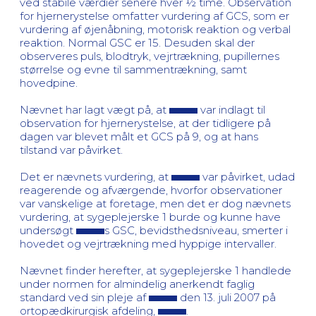
ved stabile værdier senere hver ½ time. Observation
for hjernerystelse omfatter vurdering af GCS, som er
vurdering af øjenåbning, motorisk reaktion og verbal
reaktion. Normal GSC er 15. Desuden skal der
observeres puls, blodtryk, vejrtrækning, pupillernes
størrelse og evne til sammentrækning, samt
hovedpine.
Nævnet har lagt vægt på, at
var indlagt til
observation for hjernerystelse, at der tidligere på
dagen var blevet målt et GCS på 9, og at hans
tilstand var påvirket.
Det er nævnets vurdering, at
var påvirket, udad
reagerende og afværgende, hvorfor observationer
var vanskelige at foretage, men det er dog nævnets
vurdering, at sygeplejerske 1 burde og kunne have
undersøgt
s GSC, bevidsthedsniveau, smerter i
hovedet og vejrtrækning med hyppige intervaller.
Nævnet finder herefter, at sygeplejerske 1 handlede
under normen for almindelig anerkendt faglig
standard ved sin pleje af
den 13. juli 2007 på
ortopædkirurgisk afdeling,
.