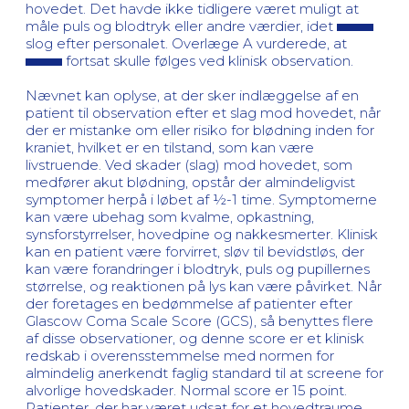
hovedet. Det havde ikke tidligere været muligt at
måle puls og blodtryk eller andre værdier, idet
slog efter personalet. Overlæge A vurderede, at
fortsat skulle følges ved klinisk observation.
Nævnet kan oplyse, at der sker indlæggelse af en
patient til observation efter et slag mod hovedet, når
der er mistanke om eller risiko for blødning inden for
kraniet, hvilket er en tilstand, som kan være
livstruende. Ved skader (slag) mod hovedet, som
medfører akut blødning, opstår der almindeligvist
symptomer herpå i løbet af ½-1 time. Symptomerne
kan være ubehag som kvalme, opkastning,
synsforstyrrelser, hovedpine og nakkesmerter. Klinisk
kan en patient være forvirret, sløv til bevidstløs, der
kan være forandringer i blodtryk, puls og pupillernes
størrelse, og reaktionen på lys kan være påvirket. Når
der foretages en bedømmelse af patienter efter
Glascow Coma Scale Score (GCS), så benyttes flere
af disse observationer, og denne score er et klinisk
redskab i overensstemmelse med normen for
almindelig anerkendt faglig standard til at screene for
alvorlige hovedskader. Normal score er 15 point.
Patienter, der har været udsat for et hovedtraume,