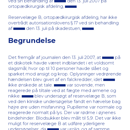
ved sin behandling af
den 13. juli 2007 på
ortopædkirurgisk afdeling,
.
Reservelæge B, ortopædkirurgisk afdeling, har ikke
overtrådt autorisationslovens § 17 ved sin behandling
af
den 13. juli på skadestuen,
.
Begrundelse
Det fremgår af journalen den 13. juli 2007, at
på
et diskotek havde været indblandet i et voldsomt
slagsmål, hvor op til 10 personer havde slået og
sparket mod ansigt og krop. Oplysninger vedrørende
hændelsen blev givet af en falckredder, idet
ikke ønskede at tale.
var sovende, men
reagerede på tiltale ved at fægte med armene og
nikke.
blev undersøgt af reservelæge B, som
ved den kliniske undersøgelse fandt en hævelse bag
højre øre uden misfarvning. Pupillerne var normale og
reagerede normalt på lys. Der var rødme i øjnenes
bindehinder. Blodsukker blev målt til 5,9. Det var ikke
muligt for reservelæge B at udføre yderligere
undersøgelser, da
var urolig, og af samme