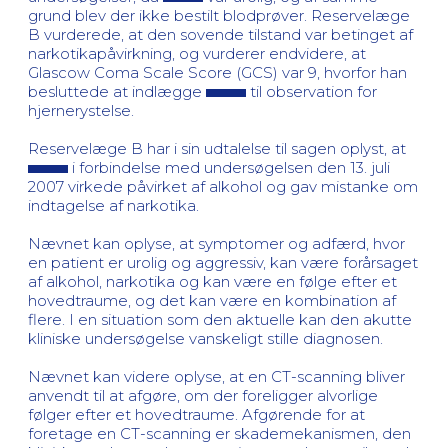
grund blev der ikke bestilt blodprøver. Reservelæge
B vurderede, at den sovende tilstand var betinget af
narkotikapåvirkning, og vurderer endvidere, at
Glascow Coma Scale Score (GCS) var 9, hvorfor han
besluttede at indlægge
til observation for
hjernerystelse.
Reservelæge B har i sin udtalelse til sagen oplyst, at
i forbindelse med undersøgelsen den 13. juli
2007 virkede påvirket af alkohol og gav mistanke om
indtagelse af narkotika.
Nævnet kan oplyse, at symptomer og adfærd, hvor
en patient er urolig og aggressiv, kan være forårsaget
af alkohol, narkotika og kan være en følge efter et
hovedtraume, og det kan være en kombination af
flere. I en situation som den aktuelle kan den akutte
kliniske undersøgelse vanskeligt stille diagnosen.
Nævnet kan videre oplyse, at en CT-scanning bliver
anvendt til at afgøre, om der foreligger alvorlige
følger efter et hovedtraume. Afgørende for at
foretage en CT-scanning er skademekanismen, den