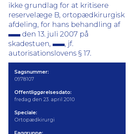
ikke grundlag for at kritisere
reservelæge B, ortopædkirurgisk
afdeling, for hans behandling af
den 13. juli 2007 på
skadestuen,
, jf.
autorisationslovens § 17.
Sagsnummer:
0978107
Offentliggørelsesdato:
fredag den 23. april 2010
Speciale:
Ortopædkirurgi
Faggruppe: