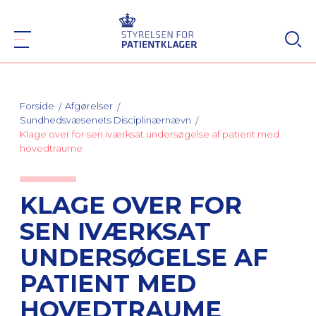
Forside
Afgørelser
Sundhedsvæsenets Disciplinærnævn
Klage over for sen iværksat undersøgelse af patient med
hovedtraume
KLAGE OVER FOR
SEN IVÆRKSAT
UNDERSØGELSE AF
PATIENT MED
HOVEDTRAUME