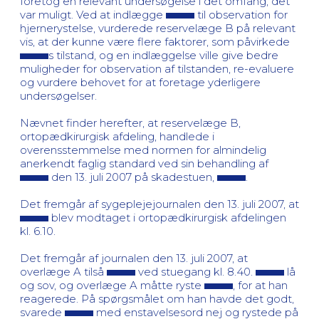
foretog en relevant undersøgelse i det omfang, det
var muligt. Ved at indlægge
til observation for
hjernerystelse, vurderede reservelæge B på relevant
vis, at der kunne være flere faktorer, som påvirkede
s tilstand, og en indlæggelse ville give bedre
muligheder for observation af tilstanden, re-evaluere
og vurdere behovet for at foretage yderligere
undersøgelser.
Nævnet finder herefter, at reservelæge B,
ortopædkirurgisk afdeling, handlede i
overensstemmelse med normen for almindelig
anerkendt faglig standard ved sin behandling af
den 13. juli 2007 på skadestuen,
.
Det fremgår af sygeplejejournalen den 13. juli 2007, at
blev modtaget i ortopædkirurgisk afdelingen
kl. 6.10.
Det fremgår af journalen den 13. juli 2007, at
overlæge A tilså
ved stuegang kl. 8.40.
lå
og sov, og overlæge A måtte ryste
, for at han
reagerede. På spørgsmålet om han havde det godt,
svarede
med enstavelsesord nej og rystede på