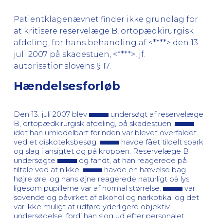
Patientklagenævnet finder ikke grundlag for
at kritisere reservelæge B, ortopædkirurgisk
afdeling, for hans behandling af <****> den 13.
juli 2007 på skadestuen, <****>, jf.
autorisationslovens § 17.
Hændelsesforløb
Den 13. juli 2007 blev
undersøgt af reservelæge
B, ortopædkirurgisk afdeling, på skadestuen,
,
idet han umiddelbart forinden var blevet overfaldet
ved et diskoteksbesøg.
havde fået tildelt spark
og slag i ansigtet og på kroppen. Reservelæge B
undersøgte
og fandt, at han reagerede på
tiltale ved at nikke.
havde en hævelse bag
højre øre, og hans øjne reagerede naturligt på lys,
ligesom pupillerne var af normal størrelse.
var
sovende og påvirket af alkohol og narkotika, og det
var ikke muligt at udføre yderligere objektiv
undersøgelse, fordi han slog ud efter personalet.