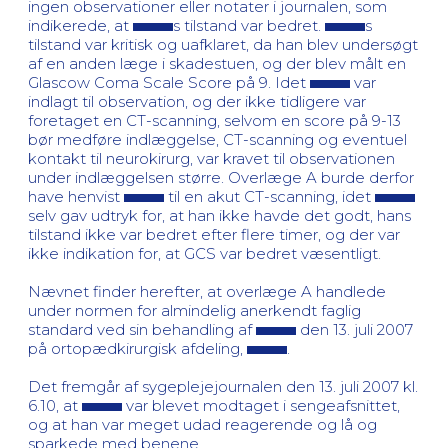
ingen observationer eller notater i journalen, som
indikerede, at
s tilstand var bedret.
s
tilstand var kritisk og uafklaret, da han blev undersøgt
af en anden læge i skadestuen, og der blev målt en
Glascow Coma Scale Score på 9. Idet
var
indlagt til observation, og der ikke tidligere var
foretaget en CT-scanning, selvom en score på 9-13
bør medføre indlæggelse, CT-scanning og eventuel
kontakt til neurokirurg, var kravet til observationen
under indlæggelsen større. Overlæge A burde derfor
have henvist
til en akut CT-scanning, idet
selv gav udtryk for, at han ikke havde det godt, hans
tilstand ikke var bedret efter flere timer, og der var
ikke indikation for, at GCS var bedret væsentligt.
Nævnet finder herefter, at overlæge A handlede
under normen for almindelig anerkendt faglig
standard ved sin behandling af
den 13. juli 2007
på ortopædkirurgisk afdeling,
.
Det fremgår af sygeplejejournalen den 13. juli 2007 kl.
6.10, at
var blevet modtaget i sengeafsnittet,
og at han var meget udad reagerende og lå og
sparkede med benene.