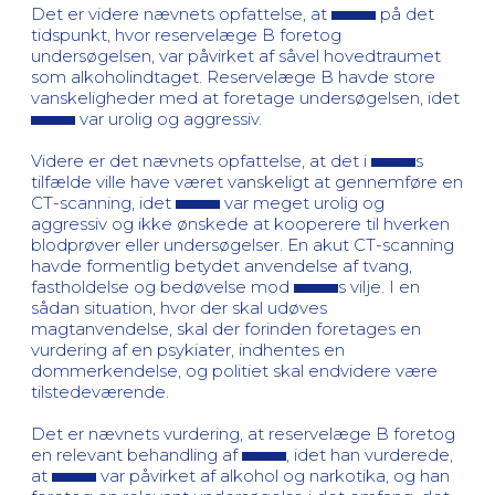
Det er videre nævnets opfattelse, at
på det
tidspunkt, hvor reservelæge B foretog
undersøgelsen, var påvirket af såvel hovedtraumet
som alkoholindtaget. Reservelæge B havde store
vanskeligheder med at foretage undersøgelsen, idet
var urolig og aggressiv.
Videre er det nævnets opfattelse, at det i
s
tilfælde ville have været vanskeligt at gennemføre en
CT-scanning, idet
var meget urolig og
aggressiv og ikke ønskede at kooperere til hverken
blodprøver eller undersøgelser. En akut CT-scanning
havde formentlig betydet anvendelse af tvang,
fastholdelse og bedøvelse mod
s vilje. I en
sådan situation, hvor der skal udøves
magtanvendelse, skal der forinden foretages en
vurdering af en psykiater, indhentes en
dommerkendelse, og politiet skal endvidere være
tilstedeværende.
Det er nævnets vurdering, at reservelæge B foretog
en relevant behandling af
, idet han vurderede,
at
var påvirket af alkohol og narkotika, og han