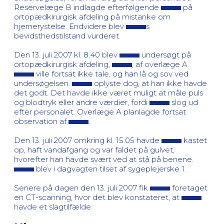
Reservelæge B indlagde efterfølgende
på
ortopædkirurgisk afdeling på mistanke om
hjernerystelse. Endvidere blev
s
bevidsthedstilstand vurderet.
Den 13. juli 2007 kl. 8.40 blev
undersøgt på
ortopædkirurgisk afdeling,
, af overlæge A.
ville fortsat ikke tale, og han lå og sov ved
undersøgelsen.
oplyste dog, at han ikke havde
det godt. Det havde ikke været muligt at måle puls
og blodtryk eller andre værdier, fordi
slog ud
efter personalet. Overlæge A planlagde fortsat
observation af
.
Den 13. juli 2007 omkring kl. 15.05 havde
kastet
op, haft vandafgang og var faldet på gulvet,
hvorefter han havde svært ved at stå på benene.
blev i dagvagten tilset af sygeplejerske 1.
Senere på dagen den 13. juli 2007 fik
foretaget
en CT-scanning, hvor det blev konstateret, at
havde et slagtilfælde.