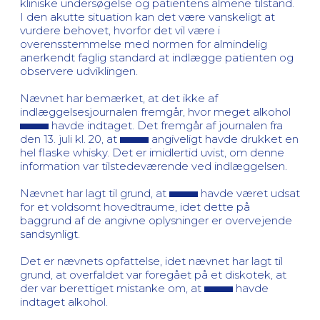
kliniske undersøgelse og patientens almene tilstand.
I den akutte situation kan det være vanskeligt at
vurdere behovet, hvorfor det vil være i
overensstemmelse med normen for almindelig
anerkendt faglig standard at indlægge patienten og
observere udviklingen.
Nævnet har bemærket, at det ikke af
indlæggelsesjournalen fremgår, hvor meget alkohol
havde indtaget. Det fremgår af journalen fra
den 13. juli kl. 20, at
angiveligt havde drukket en
hel flaske whisky. Det er imidlertid uvist, om denne
information var tilstedeværende ved indlæggelsen.
Nævnet har lagt til grund, at
havde været udsat
for et voldsomt hovedtraume, idet dette på
baggrund af de angivne oplysninger er overvejende
sandsynligt.
Det er nævnets opfattelse, idet nævnet har lagt til
grund, at overfaldet var foregået på et diskotek, at
der var berettiget mistanke om, at
havde
indtaget alkohol.