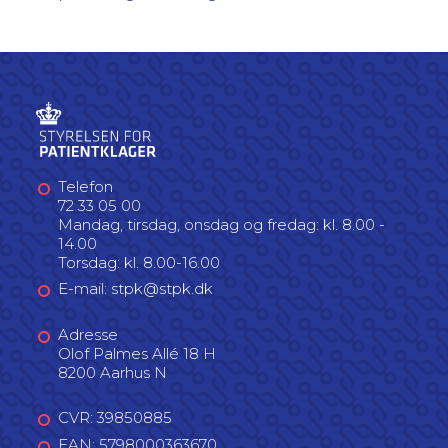
Telefon
72 33 05 00
Mandag, tirsdag, onsdag og fredag: kl. 8.00 -
14.00
Torsdag: kl. 8.00-16.00
E-mail: stpk@stpk.dk
Adresse
Olof Palmes Allé 18 H
8200 Aarhus N
CVR: 39850885
EAN: 5798000363670