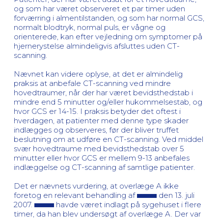
og som har været observeret et par timer uden
forværring i almentilstanden, og som har normal GCS,
normalt blodtryk, normal puls, er vågne og
orienterede, kan efter vejledning om symptomer på
hjernerystelse almindeligvis afsluttes uden CT-
scanning.
Nævnet kan videre oplyse, at det er almindelig
praksis at anbefale CT-scanning ved mindre
hovedtraumer, når der har været bevidsthedstab i
mindre end 5 minutter og/eller hukommelsestab, og
hvor GCS er 14-15. I praksis betyder det oftest i
hverdagen, at patienter med denne type skader
indlægges og observeres, før der bliver truffet
beslutning om at udføre en CT-scanning. Ved middel
svær hovedtraume med bevidsthedstab over 5
minutter eller hvor GCS er mellem 9-13 anbefales
indlæggelse og CT-scanning af samtlige patienter.
Det er nævnets vurdering, at overlæge A ikke
foretog en relevant behandling af
den 13. juli
2007.
havde været indlagt på sygehuset i flere
timer, da han blev undersøgt af overlæge A. Der var