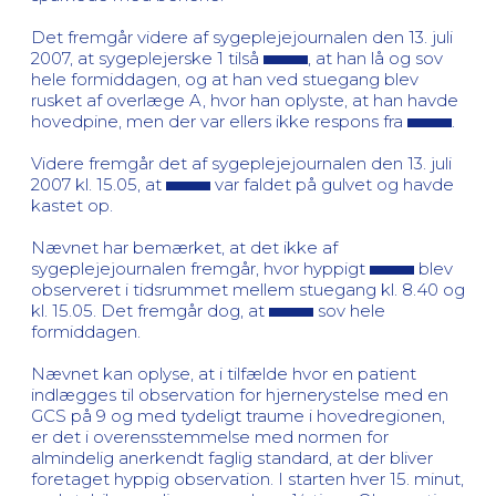
Det fremgår videre af sygeplejejournalen den 13. juli
2007, at sygeplejerske 1 tilså
, at han lå og sov
hele formiddagen, og at han ved stuegang blev
rusket af overlæge A, hvor han oplyste, at han havde
hovedpine, men der var ellers ikke respons fra
.
Videre fremgår det af sygeplejejournalen den 13. juli
2007 kl. 15.05, at
var faldet på gulvet og havde
kastet op.
Nævnet har bemærket, at det ikke af
sygeplejejournalen fremgår, hvor hyppigt
blev
observeret i tidsrummet mellem stuegang kl. 8.40 og
kl. 15.05. Det fremgår dog, at
sov hele
formiddagen.
Nævnet kan oplyse, at i tilfælde hvor en patient
indlægges til observation for hjernerystelse med en
GCS på 9 og med tydeligt traume i hovedregionen,
er det i overensstemmelse med normen for
almindelig anerkendt faglig standard, at der bliver
foretaget hyppig observation. I starten hver 15. minut,