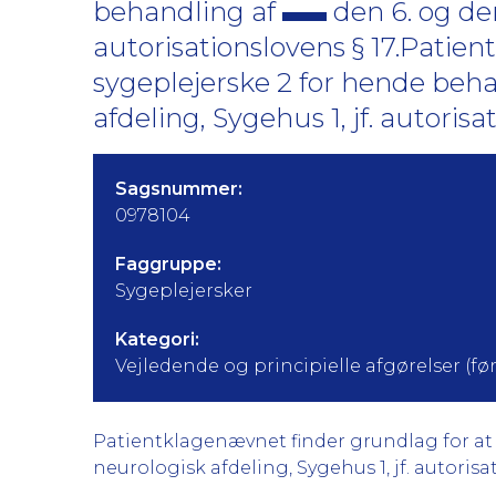
behandling af
den 6. og den
autorisationslovens § 17.Patien
sygeplejerske 2 for hende beh
afdeling, Sygehus 1, jf. autorisa
Sagsnummer:
0978104
Faggruppe:
Sygeplejersker
Kategori:
Vejledende og principielle afgørelser (før 
Patientklagenævnet finder grundlag for at k
neurologisk afdeling, Sygehus 1, jf. autorisat