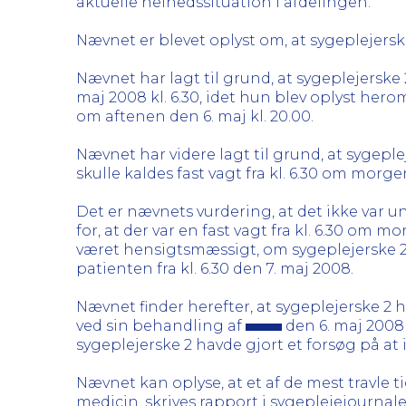
aktuelle helhedssituation i afdelingen.
Nævnet er blevet oplyst om, at sygeplejerske
Nævnet har lagt til grund, at sygeplejerske
maj 2008 kl. 6.30, idet hun blev oplyst he
om aftenen den 6. maj kl. 20.00.
Nævnet har videre lagt til grund, at sygeple
skulle kaldes fast vagt fra kl. 6.30 om morg
Det er nævnets vurdering, at det ikke var 
for, at der var en fast vagt fra kl. 6.30 om
været hensigtsmæssigt, om sygeplejerske 2 
patienten fra kl. 6.30 den 7. maj 2008.
Nævnet finder herefter, at sygeplejerske 
ved sin behandling af
den 6. maj 2008
sygeplejerske 2 havde gjort et forsøg på at 
Nævnet kan oplyse, at et af de mest travle tid
medicin, skrives rapport i sygeplejejourna