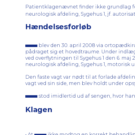
Patientklagenævnet finder ikke grundlag for
neurologisk afdeling, Sygehus 1, jf. autorisat
Hændelsesforløb
blev den 30. april 2008 via ortopædkir
pådraget sig et hovedtraume. Under indlæ
ved overflytningen til Sygehus 1 den 6. maj 
neurologisk afdeling, Sygehus 1, motorisk ur
Den faste vagt var nødt til at forlade afdelin
vagt ved sin side, men blev holdt under ops
stod imidlertid ud af sengen, hvor han
Klagen
• At
ikke modtog en korrekt behandling