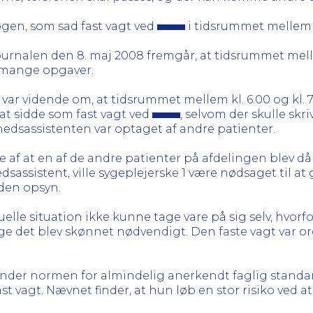
nogen, som sad fast vagt ved
i tidsrummet mellem kl
 journalen den 8. maj 2008 fremgår, at tidsrummet mell
f mange opgaver.
var vidende om, at tidsrummet mellem kl. 6.00 og kl. 7.
at sidde som fast vagt ved
, selvom der skulle sk
hedsassistenten var optaget af andre patienter.
de af at en af de andre patienter på afdelingen blev d
sassistent, ville sygeplejerske 1 være nødsaget til at 
uden opsyn.
elle situation ikke kunne tage vare på sig selv, hvorfor 
ge det blev skønnet nødvendigt. Den faste vagt var or
 under normen for almindelig anerkendt faglig standar
ast vagt. Nævnet finder, at hun løb en stor risiko ved a