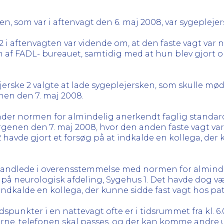
n, som var i aftenvagt den 6. maj 2008, var sygeplejer
 2 i aftenvagten var vidende om, at den faste vagt var
rom af FADL- bureauet, samtidig med at hun blev gjo
jerske 2 valgte at lade sygeplejersken, som skulle møde
enen den 7. maj 2008.
under normen for almindelig anerkendt faglig standard
 morgenen den 7. maj 2008, hvor den anden faste vagt va
havde gjort et forsøg på at indkalde en kollega, der 
2 handlede i overensstemmelse med normen for almind
 på neurologisk afdeling, Sygehus 1. Det havde dog 
indkalde en kollega, der kunne sidde fast vagt hos patie
spunkter i en nattevagt ofte er i tidsrummet fra kl. 6.00 
lerne, telefonen skal passes, og der kan komme andre