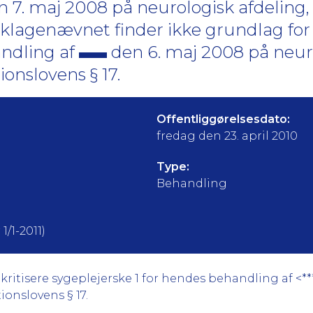
 7. maj 2008 på neurologisk afdeling, S
tklagenævnet finder ikke grundlag for a
andling af
den 6. maj 2008 på neur
tionslovens § 17.
Offentliggørelsesdato:
fredag den 23. april 2010
Type:
Behandling
1/1-2011)
ritisere sygeplejerske 1 for hendes behandling af <**
ionslovens § 17.