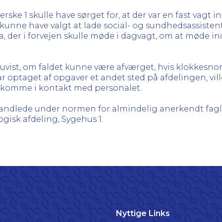
rske 1 skulle have sørget for, at der var en fast vagt 
unne have valgt at lade social- og sundhedsassistente
, der i forvejen skulle møde i dagvagt, om at møde ind k
 uvist, om faldet kunne være afværget, hvis klokkesnor
ar optaget af opgaver et andet sted på afdelingen, vil
t komme i kontakt med personalet.
1 handlede under normen for almindelig anerkendt fag
gisk afdeling, Sygehus 1.
Nyttige Links