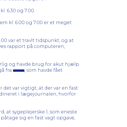
. 6.30 og 7.00.
em kl. 6.00 og 7.00 er et meget
00 var et travlt tidspunkt, og at
rives rapport på computeren,
årlig og havde brug for akut hjælp
gå fra
, som havde fået
det var vigtigt, at der var en fast
dineret i lægejournalen, hvorfor
d, at sygeplejerske 1, som eneste
t påtage sig en fast vagt opgave,