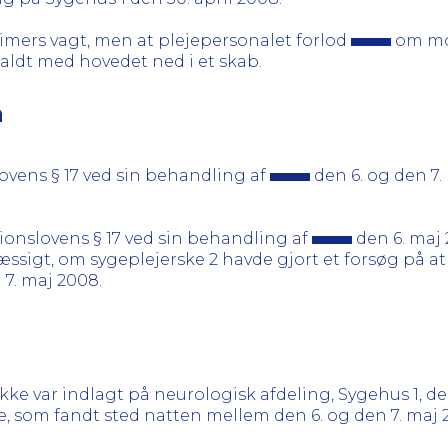
4 timers vagt, men at plejepersonalet forlod
om mo
aldt med hovedet ned i et skab.
n
lovens § 17 ved sin behandling af
den 6. og den 7
tionslovens § 17 ved sin behandling af
den 6. maj 
sigt, om sygeplejerske 2 havde gjort et forsøg på at
 7. maj 2008.
kke var indlagt på neurologisk afdeling, Sygehus 1, d
se, som fandt sted natten mellem den 6. og den 7. maj