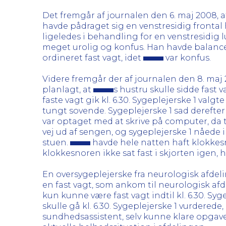
Det fremgår af journalen den 6. maj 2008, 
havde pådraget sig en venstresidig frontal
ligeledes i behandling for en venstresidi
meget urolig og konfus. Han havde balance
ordineret fast vagt, idet
var konfus.
Videre fremgår der af journalen den 8. maj
planlagt, at
s hustru skulle sidde fast va
faste vagt gik kl. 6.30. Sygeplejerske 1 valg
tungt sovende. Sygeplejerske 1 sad deref
var optaget med at skrive på computer, da t
vej ud af sengen, og sygeplejerske 1 nåede
stuen.
havde hele natten haft klokkesn
klokkesnoren ikke sat fast i skjorten igen, h
En oversygeplejerske fra neurologisk afdelin
en fast vagt, som ankom til neurologisk af
kun kunne være fast vagt indtil kl. 6.30. Syg
skulle gå kl. 6.30. Sygeplejerske 1 vurdered
sundhedsassistent, selv kunne klare opgaven s