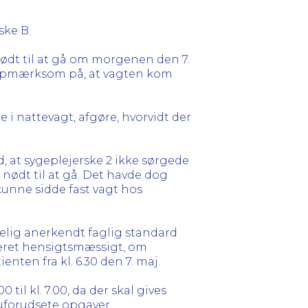
ske B.
 nødt til at gå om morgenen den 7.
rt opmærksom på, at vagten kom
 i nattevagt, afgøre, hvorvidt der
, at sygeplejerske 2 ikke sørgede
r nødt til at gå. Det havde dog
kunne sidde fast vagt hos
elig anerkendt faglig standard
været hensigtsmæssigt, om
nten fra kl. 6.30 den 7. maj.
til kl. 7.00, da der skal gives
 uforudsete opgaver.