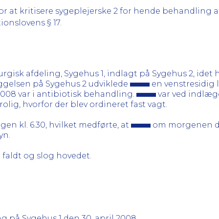
 at kritisere sygeplejerske 2 for hende behandling af
ionslovens § 17.
urgisk afdeling, Sygehus 1, indlagt på Sygehus 2, idet
ggelsen på Sygehus 2 udviklede
en venstresidig
2008 var i antibiotisk behandling.
var ved indlæg
olig, hvorfor der blev ordineret fast vagt.
gen kl. 6.30, hvilket medførte, at
om morgenen den
yn.
 faldt og slog hovedet.
 på Sygehus 1 den 30. april 2008.