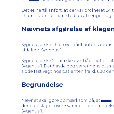
Det er hertil anført, at der var ordineret 2
i ham, hvorefter han stod op af sengen og f
Nævnets afgørelse af klage
Sygeplejerske 1 har overtrådt autorisations
afdeling, Sygehus 1.
Sygeplejerske 2 har ikke overtrådt autorisa
Sygehus 1. Det havde dog været hensigtsmæs
sidde fast vagt hos patienten fra kl. 6.30 den
Begrundelse
Nævnet skal gøre opmærksom på, at
i
der blev klaget over, svarede til en hændel
Sygehus 1.