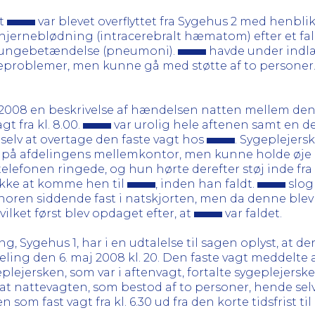
at
var blevet overflyttet fra Sygehus 2 med henbl
 hjerneblødning (intracerebralt hæmatom) efter et fal
g lungebetændelse (pneumoni).
havde under indl
problemer, men kunne gå med støtte af to personer. 
 2008 en beskrivelse af hændelsen natten mellem den 6
gt fra kl. 8.00.
var urolig hele aftenen samt en d
te selv at overtage den faste vagt hos
. Sygeplejers
ter på afdelingens mellemkontor, men kunne holde øj
elefonen ringede, og hun hørte derefter støj inde fra
 ikke at komme hen til
, inden han faldt.
slog
oren siddende fast i natskjorten, men da denne blev s
vilket først blev opdaget efter, at
var faldet.
g, Sygehus 1, har i en udtalelse til sagen oplyst, at de
deling den 6. maj 2008 kl. 20. Den faste vagt meddel
eplejersken, som var i aftenvagt, fortalte sygeplejerske 
e, at nattevagten, som bestod af to personer, hende sel
om fast vagt fra kl. 6.30 ud fra den korte tidsfrist ti