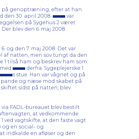
ik på genoptræning, efter at han
d den 30. april 2008.
var
æggelsen på Sygehus 2 været
Der blev den 6. maj 2008
. og den 7. maj 2008. Det var
el af natten, men sov tungt da den
ke 1 tilså ham og beskrev ham som
e med
derfra. Sygeplejerske 1
s stue. Han var vågnet og på
 pande og næse mod skabet på
kiftet sidst på natten, blev
r via FADL-bureauet blev bestilt
te aftenvagten, at vedkommende
1 ved vagtskifte, at den faste vagt
v og en social- og
l at indkalde en afløser og den