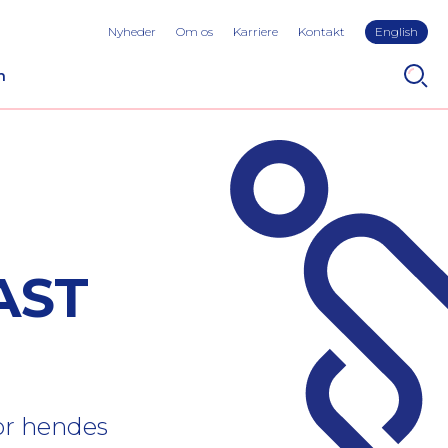
Nyheder
Om os
Karriere
Kontakt
English
n
AST
for hendes