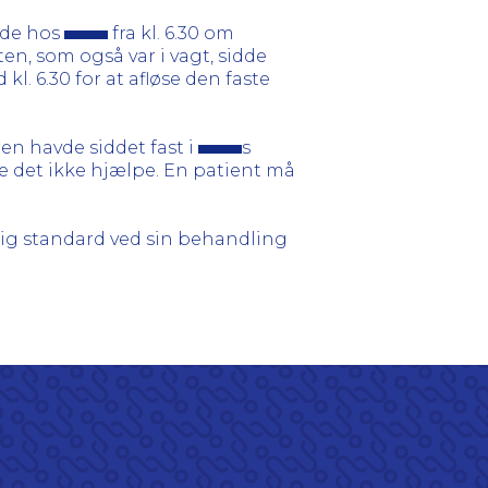
inde hos
fra kl. 6.30 om
n, som også var i vagt, sidde
l. 6.30 for at afløse den faste
en havde siddet fast i
s
le det ikke hjælpe. En patient må
lig standard ved sin behandling