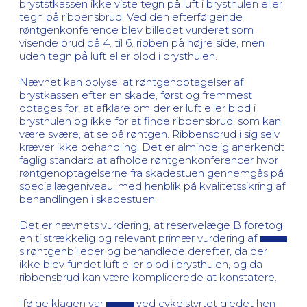
bryststkassen ikke viste tegn på luft i brysthulen eller
tegn på ribbensbrud. Ved den efterfølgende
røntgenkonference blev billedet vurderet som
visende brud på 4. til 6. ribben på højre side, men
uden tegn på luft eller blod i brysthulen.
Nævnet kan oplyse, at røntgenoptagelser af
brystkassen efter en skade, først og fremmest
optages for, at afklare om der er luft eller blod i
brysthulen og ikke for at finde ribbensbrud, som kan
være svære, at se på røntgen. Ribbensbrud i sig selv
kræver ikke behandling. Det er almindelig anerkendt
faglig standard at afholde røntgenkonferencer hvor
røntgenoptagelserne fra skadestuen gennemgås på
speciallægeniveau, med henblik på kvalitetssikring af
behandlingen i skadestuen.
Det er nævnets vurdering, at reservelæge B foretog
en tilstrækkelig og relevant primær vurdering af
s røntgenbilleder og behandlede derefter, da der
ikke blev fundet luft eller blod i brysthulen, og da
ribbensbrud kan være komplicerede at konstatere.
Ifølge klagen var
ved cykelstyrtet gledet hen