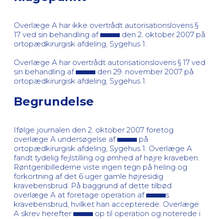
Overlæge A har ikke overtrådt autorisationslovens §
17 ved sin behandling af
den 2. oktober 2007 på
ortopædkirurgisk afdeling, Sygehus 1.
Overlæge A har overtrådt autorisationslovens § 17 ved
sin behandling af
den 29. november 2007 på
ortopædkirurgisk afdeling, Sygehus 1.
Begrundelse
Ifølge journalen den 2. oktober 2007 foretog
overlæge A undersøgelse af
på
ortopædkirurgisk afdeling, Sygehus 1. Overlæge A
fandt tydelig fejlstilling og ømhed af højre kraveben.
Røntgenbillederne viste ingen tegn på heling og
forkortning af det 6 uger gamle højresidig
kravebensbrud. På baggrund af dette tilbød
overlæge A at foretage operation af
s
kravebensbrud, hvilket han accepterede. Overlæge
A skrev herefter
op til operation og noterede i