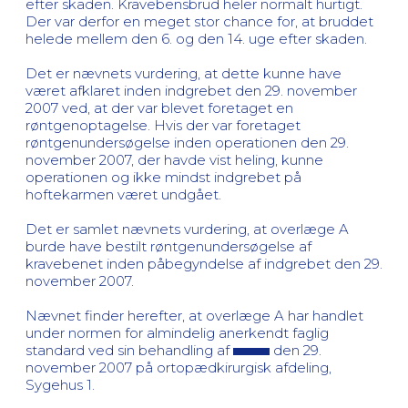
efter skaden. Kravebensbrud heler normalt hurtigt.
Der var derfor en meget stor chance for, at bruddet
helede mellem den 6. og den 14. uge efter skaden.
Det er nævnets vurdering, at dette kunne have
været afklaret inden indgrebet den 29. november
2007 ved, at der var blevet foretaget en
røntgenoptagelse. Hvis der var foretaget
røntgenundersøgelse inden operationen den 29.
november 2007, der havde vist heling, kunne
operationen og ikke mindst indgrebet på
hoftekarmen været undgået.
Det er samlet nævnets vurdering, at overlæge A
burde have bestilt røntgenundersøgelse af
kravebenet inden påbegyndelse af indgrebet den 29.
november 2007.
Nævnet finder herefter, at overlæge A har handlet
under normen for almindelig anerkendt faglig
standard ved sin behandling af
den 29.
november 2007 på ortopædkirurgisk afdeling,
Sygehus 1.