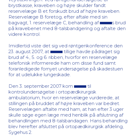
brystkasse, kraveben og højre skulder fandt
reservelæge B et forskudt brud af højre kraveben.
Reservelæge B foretog, efter aftale med sin
bagvagt, 1. reservelæge C, behandling af
s brud
på kravebenet med 8-talsbandgering og aftalte den
videre kontrol.
Imidlertid viste det sig ved røntgenkonference den
23. august 2007, at
tillige havde pådraget sig
brud af 4., 5. og 6. ribben, hvorfor en reservelæge
telefonisk informerede ham om disse fund samt
foranledigede fornyet undersøgelse på skadestuen
for at udelukke lungeskade.
Den 3. september 2007 kom
til
kontrolundersøgelse i ortopædkirurgisk
ambulatorium, hvor en reservelæge vurderede, at
stillingen på bruddet af højre kraveben var bedret.
Reservelægen aftalte med ham, at han efter 3 uger
skulle søge egen læge med henblik på afslutning af
behandlingen med 8-talsbandagen. Hans behandling
blev herefter afsluttet på ortopædkirurgisk afdeling,
Sygehus 2.