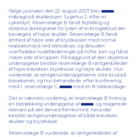
Ifølge journalen den 22. august 2007 blev
indbragt på skadestuen, Sygehus 2, efter et
cykelstyrt. Reservelæge B fandt fejlstilling og
strepitus (betegnelse for lyden af et knoglebrud der
bevæges) af højre skulder. Reservelæge B fandt
ømhed af højre side af brystkassen med normal
respirationslyd ved stetoskopi, og desuden
overfladiske hudafskrabninger på hofte, ben og hånd
i højre side af kroppen. På baggrund af den objektive
undersøgelse bestilte reservelæge B røntgenbilleder
af højre kraveben, brystkasse og højre skulder. Hun
vurderede, at røntgenundersøgelserne viste brud på
kravebenet, og hun behandlede, efter konferering
med 1. reservelæge C,
med en 8-talsbandage.
Det er nævnets vurdering, at reservelæge B foretog
en tilstrækkelig undersøgelse af
, og reagerede
relevant på det derved fremkomne, herunder
bestilte røntgenundersøgelser af både kraveben,
skulder og brystkasse.
Reservelæge B vurderede, at røntgenbilledet af