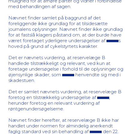
mulighed for at afhøre parter og vidner i forbindelse
med behandlingen af sagen.
Nævnet finder samlet på baggrund af det
foreliggende ikke grundlag for at tilsidesætte
journalens oplysninger. Nævnet finder ikke grundlag
for at fastslå klagers påstand om, at der burde have
været foretaget yderligere undersøgelser af
s
hoved på grund af cykelstyrtets karakter.
Det er nævnets vurdering, at reservelæge B
handlede tilstrækkeligt og relevant, ved kun at
foretage undersøgelse i forhold til de oplysninger og
øjensynlige skader, som
henvendte sig med i
skadestuen.
Det er samlet nævnets vurdering, at reservelæge B
foretog en tilstrækkelig undersøgelse af
,
herunder foretog en relevant vurdering af
røntgenundersøgelserne.
Nævnet finder herefter, at reservelæge B ikke har
handlet under normen for almindelig anerkendt
faglig standard ved sin behandling af
den 22.