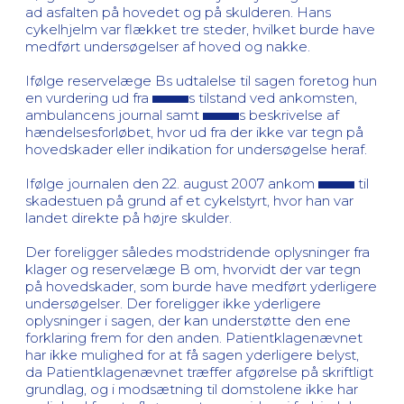
ad asfalten på hovedet og på skulderen. Hans
cykelhjelm var flækket tre steder, hvilket burde have
medført undersøgelser af hoved og nakke.
Ifølge reservelæge Bs udtalelse til sagen foretog hun
en vurdering ud fra
s tilstand ved ankomsten,
ambulancens journal samt
s beskrivelse af
hændelsesforløbet, hvor ud fra der ikke var tegn på
hovedskader eller indikation for undersøgelse heraf.
Ifølge journalen den 22. august 2007 ankom
til
skadestuen på grund af et cykelstyrt, hvor han var
landet direkte på højre skulder.
Der foreligger således modstridende oplysninger fra
klager og reservelæge B om, hvorvidt der var tegn
på hovedskader, som burde have medført yderligere
undersøgelser. Der foreligger ikke yderligere
oplysninger i sagen, der kan understøtte den ene
forklaring frem for den anden. Patientklagenævnet
har ikke mulighed for at få sagen yderligere belyst,
da Patientklagenævnet træffer afgørelse på skriftligt
grundlag, og i modsætning til domstolene ikke har