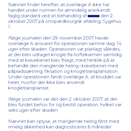
Nævnet finder herefter, at overlæge A ikke har
handlet under normen for almindelig anerkendt
faglig standard ved sin behandling af
den 2.
oktober 2007 på ortopædkirurgisk afdeling, Sygehus
1.
Ifølge journalen den 29. november 2007 havde
overlæge A ansvaret for operationen samme dag, 14
uger efter skaden. Operationen var planlagt således,
at der blev udtaget knogle fra hoftekarmen samtidig
med at kravebenet blev frilagt, med henblik på at
behandle den manglende heling i kravebenet med
påpladssætning, fiksation og knogletransplantation.
Under operationen fandt overlæge A, at bruddet var
helet, hvorfor der ikke blev anvendt
knogletransplantat.
Ifølge journalen var det den 2. oktober 2007, at der
blev fundet behov for og bestilt operation, hvilket var
seks uger efter skaden.
Nævnet kan oplyse, at manglende heling først med
rimelig sikkerhed kan diagnosticeres 6 måneder