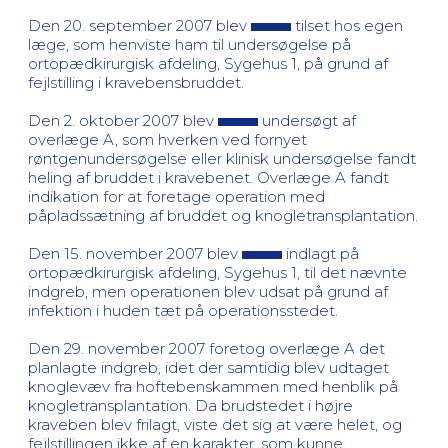
Den 20. september 2007 blev
tilset hos egen
læge, som henviste ham til undersøgelse på
ortopædkirurgisk afdeling, Sygehus 1, på grund af
fejlstilling i kravebensbruddet.
Den 2. oktober 2007 blev
undersøgt af
overlæge A, som hverken ved fornyet
røntgenundersøgelse eller klinisk undersøgelse fandt
heling af bruddet i kravebenet. Overlæge A fandt
indikation for at foretage operation med
påpladssætning af bruddet og knogletransplantation.
Den 15. november 2007 blev
indlagt på
ortopædkirurgisk afdeling, Sygehus 1, til det nævnte
indgreb, men operationen blev udsat på grund af
infektion i huden tæt på operationsstedet.
Den 29. november 2007 foretog overlæge A det
planlagte indgreb, idet der samtidig blev udtaget
knoglevæv fra hoftebenskammen med henblik på
knogletransplantation. Da brudstedet i højre
kraveben blev frilagt, viste det sig at være helet, og
fejlstillingen ikke af en karakter, som kunne