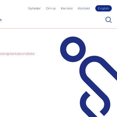
Nyheder
Om os
Karriere
Kontakt
English
n
ransplantationsliste