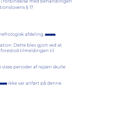
en i forbindelse med behandlingen
ationslovens § 17.
nefrologisk afdeling,
.
tation. Dette blev gjort ved at
 forestod tilmeldingen til
i visse perioder af rejsen skulle
ikke var anført på denne.