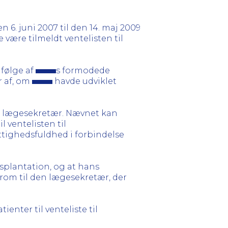
n 6. juni 2007 til den 14. maj 2009
være tilmeldt ventelisten til
 følge af
s formodede
r af, om
havde udviklet
 en lægesekretær. Nævnet kan
il ventelisten til
tighedsfuldhed i forbindelse
nsplantation, og at hans
erom til den lægesekretær, der
tienter til venteliste til