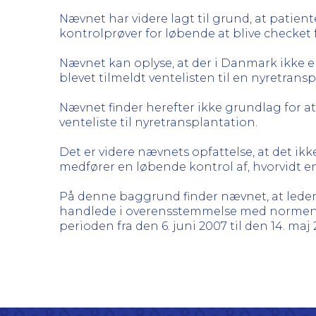
Nævnet har videre lagt til grund, at patient
kontrolprøver for løbende at blive checket 
Nævnet kan oplyse, at der i Danmark ikke er
blevet tilmeldt ventelisten til en nyretrans
Nævnet finder herefter ikke grundlag for at
venteliste til nyretransplantation.
Det er videre nævnets opfattelse, at det i
medfører en løbende kontrol af, hvorvidt en 
På denne baggrund finder nævnet, at led
handlede i overensstemmelse med normen f
perioden fra den 6. juni 2007 til den 14. maj