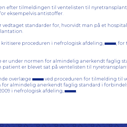
en efter tilmeldingen til ventelisten til nyretransplant
for eksempelvis antistoffer.
 vedtaget standarder for, hvorvidt man på et hospital 
plantation.
 kritisere proceduren i nefrologisk afdeling,
, for
kke er under normen for almindelig anerkendt faglig s
patient er blevet sat på ventelisten til nyretransplan
ende overlæge
ved proceduren for tilmelding til v
or almindelig anerkendt faglig standard i forbind
 2009 i nefrologisk afdeling,
.