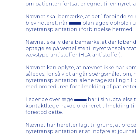
om patienten fortsat er egnet til en nyretr
Nævnet skal bemærke, at det i forbindels
blev noteret, når
planlagde ophold i ud
nyretransplantation i forbindelse hermed.
Nævnet skal videre bemærke, at der løbende
optagelse på venteliste til nyretransplantat
vævstype-antistoffer (HLA-antistoffer).
Nævnet kan oplyse, at nævnet ikke har komp
således, for så vidt angår spørgsmålet om, 
nyretransplantation, alene tage stilling ti
med proceduren for tilmelding af patienter t
Ledende overlæge
har i sin udtalelse 
kontaktlæge havde ordineret tilmelding til
forestod dette.
Nævnet har herefter lagt til grund, at proc
nyretransplantation er at indføre et jour