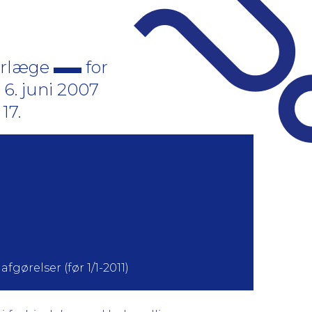
verlæge
for
 6. juni 2007
17.
fgørelser (før 1/1-2011)