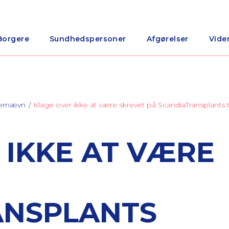
Borgere
Sundhedspersoner
Afgørelser
Vide
nærnævn
Klage over ikke at være skrevet på ScandiaTransplants t
 IKKE AT VÆRE
ANSPLANTS