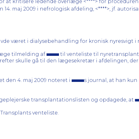
r at kritisere ledende overlæge <****> for procedur
en 14. maj 2009 i nefrologisk afdeling, <****>, jf. autoris
vde været i dialysebehandling for kronisk nyresvigt i 
æge tilmelding af
til venteliste til nyretransplan
efter skulle gå til den lægesekretær i afdelingen, der
et den 4. maj 2009 noteret i
s journal, at han kun 
geplejerske transplantationslisten og opdagede, at
Transplants venteliste.