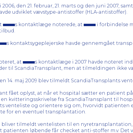
i 2006, den 21. februar, 21. marts og den juni 2007, samt 
vde udviklet vævstype-antistoffer (HLA-antistoffer).
at
s kontaktlæge noterede, at
i forbindelse 
tilbud.
s kontaktsygeplejerske havde gennemgået transpl
oteret, at
s kontaktlæge i 2007 havde noteret inds
der til ScandiaTransplant, men at tilmeldingen ikke va
en 14. maj 2009 blev tilmeldt ScandiaTransplants vente
 fået oplyst, at når et hospital sætter en patient på 
 en kvitteringsskrivelse fra ScandiaTransplant til hosp
venteliste og orientere sig om, hvorvidt patienten er 
te for en eventuel transplantation.
bliver tilmeldt ventelisten til en nyretransplantation,
, at patienten løbende får checket anti-stoffer m.v. Det 