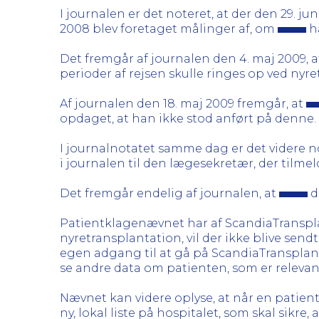
I journalen er det noteret, at der den 29. jun
2008 blev foretaget målinger af, om
ha
Det fremgår af journalen den 4. maj 2009, 
perioder af rejsen skulle ringes op ved nyre
Af journalen den 18. maj 2009 fremgår, at
opdaget, at han ikke stod anført på denne.
I journalnotatet samme dag er det videre n
i journalen til den lægesekretær, der tilmel
Det fremgår endelig af journalen, at
d
Patientklagenævnet har af ScandiaTransplant
nyretransplantation, vil der ikke blive sendt
egen adgang til at gå på ScandiaTransplants 
se andre data om patienten, som er relevan
Nævnet kan videre oplyse, at når en patient 
ny, lokal liste på hospitalet, som skal sikre