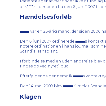
Patientklagenævnet finder ikke grundlag fo
af <****> i perioden fra den 6. juni 2007 til d
Hændelsesforløb
var en 26-årig mand, der siden 2006 ha
Den 6. juni 2007 ordinerede
s kontaktl
notere ordinationen i hans journal, som her
ScandiaTransplant.
I forbindelse med en udenlandsrejse blev d
ringes op ved nyretilbud.
Efterfølgende gennemgik
s kontaktsy
Den 14. maj 2009 blev
tilmeldt Scandia
Klagen