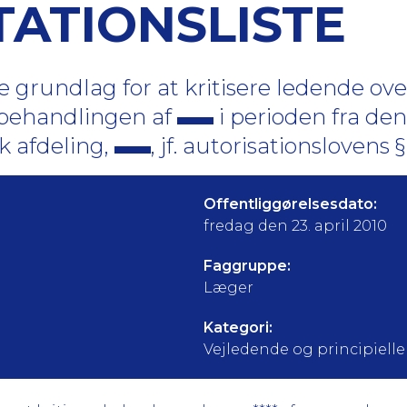
ATIONSLISTE
e grundlag for at kritisere ledende o
 behandlingen af
i perioden fra den
sk afdeling,
, jf. autorisationslovens § 
Offentliggørelsesdato:
fredag den 23. april 2010
Faggruppe:
Læger
Kategori:
Vejledende og principielle a