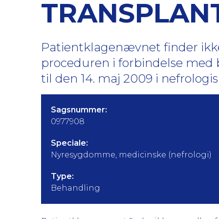
TRANSPLANT
Patientklagenævnet finder ikk
proceduren i forbindelse med
til den 14. maj 2009 i nefrologi
Sagsnummer:
0977908
Speciale:
Nyresygdomme, medicinske (nefrologi)
Type:
Behandling