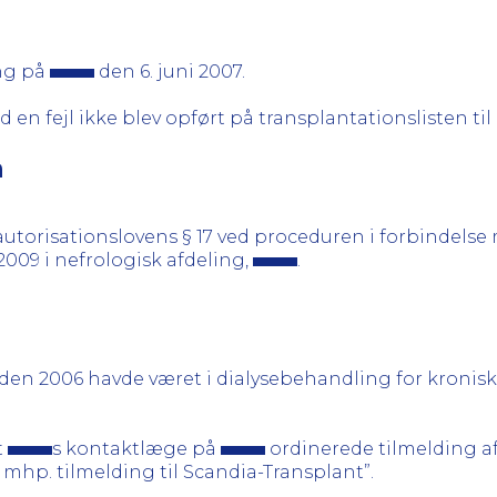
ng på
den 6. juni 2007.
d en fejl ikke blev opført på transplantationslisten ti
n
 autorisationslovens § 17 ved proceduren i forbindel
 2009 i nefrologisk afdeling,
.
den 2006 havde været i dialysebehandling for kronisk 
t
s kontaktlæge på
ordinerede tilmelding a
. mhp. tilmelding til Scandia-Transplant”.