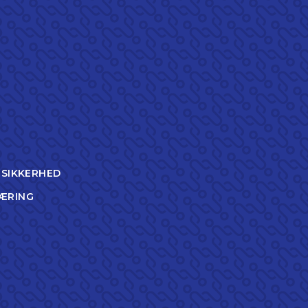
TSIKKERHED
ÆRING