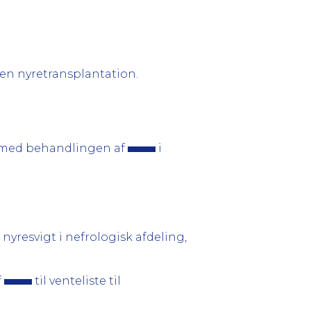
l en nyretransplantation.
se med behandlingen af
i
nyresvigt i nefrologisk afdeling,
f
til venteliste til