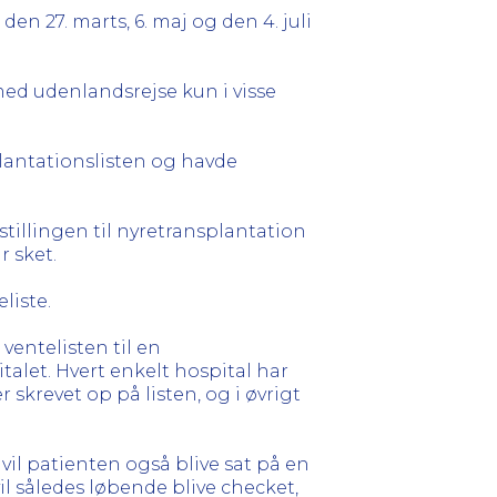
den 27. marts, 6. maj og den 4. juli
med udenlandsrejse kun i visse
antationslisten og havde
tillingen til nyretransplantation
r sket.
liste.
ventelisten til en
italet. Hvert enkelt hospital har
skrevet op på listen, og i øvrigt
 vil patienten også blive sat på en
vil således løbende blive checket,