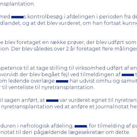
ansplantation.
e med
s kontrolbesøg i afdelingen i perioden fra de
landet, og at det blev vurderet, om han fortsat kunne 
 blev foretaget en række prøver, der blev udført som
ion. Der blev således over 2 år foretaget flere målinge
etence til at tage stilling til virksomhed udført af
hvorvidt der blev begået fejl ved tilmeldingen af
t
l, om ledende overlæge
har udvist omhu og samvit
il venteliste til nyretransplantation.
til sagen anført, at
var vurderet egnet til nyretra
 nyretransplantation ved at anføre et journalnotat h
eduren i nefrologisk afdeling,
, for tilmelding af pa
nalnotat til den pågældende lægesekretær om dette.