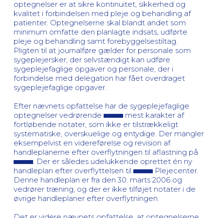
optegnelser er at sikre kontinuitet, sikkerhed og
kvalitet i forbindelsen med pleje og behandling af
patienter. Optegnelserne skal blandt andet som
minimum omfatte den planlagte indsats, udførte
pleje og behandling samt forebyggelsestiltag.
Pligten til at journalføre gælder for personale som
sygeplejersker, der selvstændigt kan udføre
sygeplejefaglige opgaver og personale, der i
forbindelse med delegation har fået overdraget
sygeplejefaglige opgaver.
Efter nævnets opfattelse har de sygeplejefaglige
optegnelser vedrørende
mest karakter af
fortløbende notater, som ikke er tilstrækkeligt
systematiske, overskuelige og entydige. Der mangler
eksempelvist en videreførelse og revision af
handleplanerne efter overflytningen til aflastning på
. Der er således udelukkende oprettet én ny
handleplan efter overflyttelsen til
Plejecenter.
Denne handleplan er fra den 30. marts 2006 og
vedrører træning, og der er ikke tilføjet notater i de
øvrige handleplaner efter overflytningen.
Det er videre nævnets opfattelse, at optegnelserne