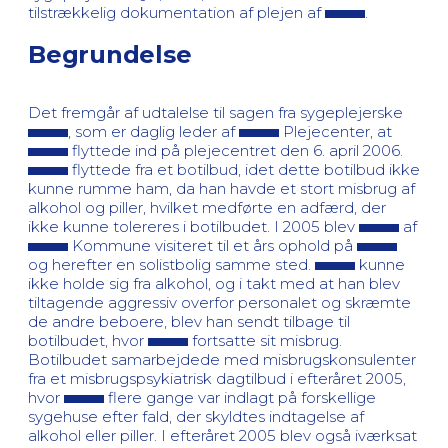
tilstrækkelig dokumentation af plejen af
.
Begrundelse
Det fremgår af udtalelse til sagen fra sygeplejerske
, som er daglig leder af
Plejecenter, at
flyttede ind på plejecentret den 6. april 2006.
flyttede fra et botilbud, idet dette botilbud ikke
kunne rumme ham, da han havde et stort misbrug af
alkohol og piller, hvilket medførte en adfærd, der
ikke kunne tolereres i botilbudet. I 2005 blev
af
Kommune visiteret til et års ophold på
og herefter en solistbolig samme sted.
kunne
ikke holde sig fra alkohol, og i takt med at han blev
tiltagende aggressiv overfor personalet og skræmte
de andre beboere, blev han sendt tilbage til
botilbudet, hvor
fortsatte sit misbrug.
Botilbudet samarbejdede med misbrugskonsulenter
fra et misbrugspsykiatrisk dagtilbud i efteråret 2005,
hvor
flere gange var indlagt på forskellige
sygehuse efter fald, der skyldtes indtagelse af
alkohol eller piller. I efteråret 2005 blev også iværksat