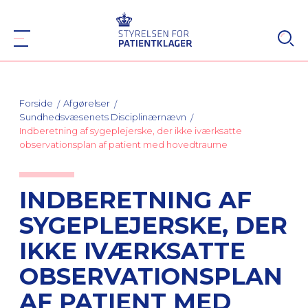
Forside
Afgørelser
Sundhedsvæsenets Disciplinærnævn
Indberetning af sygeplejerske, der ikke iværksatte
observationsplan af patient med hovedtraume
INDBERETNING AF
SYGEPLEJERSKE, DER
IKKE IVÆRKSATTE
OBSERVATIONSPLAN
AF PATIENT MED