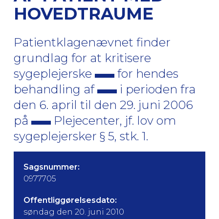
HOVEDTRAUME
Patientklagenævnet finder
grundlag for at kritisere
sygeplejerske
for hendes
behandling af
i perioden fra
den 6. april til den 29. juni 2006
på
Plejecenter, jf. lov om
sygeplejersker § 5, stk. 1.
Sagsnummer:
0977705
Offentliggørelsesdato:
søndag den 20. juni 2010