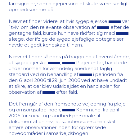
faresignaler, som plejepersonalet skulle være særligt
opmærksomme på.
Nævnet finder videre, at hvis sygeplejerske
var
i tvivl om den relevante observation af
efter de
gentagne fald, burde hun have rådført sig med
s læge, der ifølge de sygeplejefaglige optegnelser
havde et godt kendskab til ham.
Nævnet finder således på baggrund af ovenstående,
at sygeplejerske
,
Plejecenter, handlede
under normen for almindelig anerkendt faglig
standard ved sin behandling af
i perioden fra
den 6. april 2006 til 29. juni 2006 ved at have undladt
at sikre, at der blev udarbejdet en handleplan for
observation af
efter fald.
Det fremgår af den fremsendte vejledning fra pleje-
og omsorgsafdelingen,
Kommune, fra april
2006 for social og sundhedspersonale til
dokumentation mv., at sundhedspersonen skal
anføre observationer inden for opremsede
hovedområder i samarbejdsbogen.