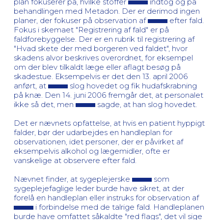
plan fokuserer på, hvilke stoffer
indtog og på
behandlingen med Metadon. Der er derimod ingen
planer, der fokuser på observation af
efter fald.
Fokus i skemaet "Registrering af fald" er på
faldforebyggelse. Der er en rubrik til registrering af
"Hvad skete der med borgeren ved faldet", hvor
skadens alvor beskrives overordnet, for eksempel
om der blev tilkaldt læge eller aflagt besøg på
skadestue. Eksempelvis er det den 13. april 2006
anført, at
slog hovedet og fik hudafskrabning
på knæ. Den 14. juni 2006 fremgår det, at personalet
ikke så det, men
sagde, at han slog hovedet.
Det er nævnets opfattelse, at hvis en patient hyppigt
falder, bør der udarbejdes en handleplan for
observationen, idet personer, der er påvirket af
eksempelvis alkohol og lægemidler, ofte er
vanskelige at observere efter fald.
Nævnet finder, at sygeplejerske
som
sygeplejefaglige leder burde have sikret, at der
forelå en handleplan eller instruks for observation af
i forbindelse med de talrige fald. Handleplanen
burde have omfattet såkaldte "red flags", det vil sige