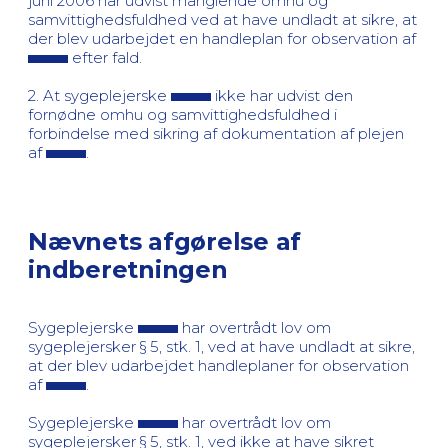
juni 2006 har udvist manglende omhu og
samvittighedsfuldhed ved at have undladt at sikre, at
der blev udarbejdet en handleplan for observation af
efter fald.
2. At sygeplejerske
ikke har udvist den
fornødne omhu og samvittighedsfuldhed i
forbindelse med sikring af dokumentation af plejen
af
.
Nævnets afgørelse af
indberetningen
Sygeplejerske
har overtrådt lov om
sygeplejersker § 5, stk. 1, ved at have undladt at sikre,
at der blev udarbejdet handleplaner for observation
af
.
Sygeplejerske
har overtrådt lov om
sygeplejersker § 5, stk. 1, ved ikke at have sikret