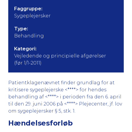
Faggruppe:
Sygeplejersker
Type:
Behandling
Kategori:
Vejledende og principielle afgørelser
(før 1/1-2011)
Patientklagenævnet finder grundlag for at
kritisere sygeplejerske <****> for hendes
behandling af <****> i perioden fra den 6. april
til den 29. juni 2006 på <****> Plejecenter, jf. lov
om sygeplejersker § 5, stk. 1.
Hændelsesforløb