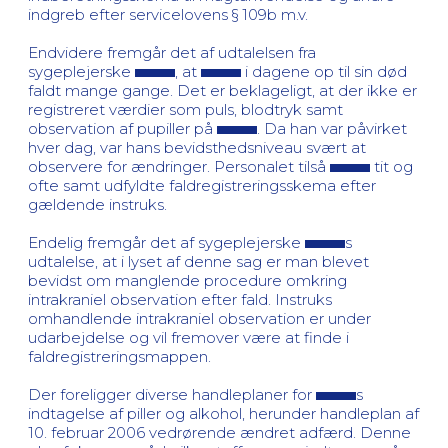
indgreb efter servicelovens § 109b m.v.
Endvidere fremgår det af udtalelsen fra
sygeplejerske
, at
i dagene op til sin død
faldt mange gange. Det er beklageligt, at der ikke er
registreret værdier som puls, blodtryk samt
observation af pupiller på
. Da han var påvirket
hver dag, var hans bevidsthedsniveau svært at
observere for ændringer. Personalet tilså
tit og
ofte samt udfyldte faldregistreringsskema efter
gældende instruks.
Endelig fremgår det af sygeplejerske
s
udtalelse, at i lyset af denne sag er man blevet
bevidst om manglende procedure omkring
intrakraniel observation efter fald. Instruks
omhandlende intrakraniel observation er under
udarbejdelse og vil fremover være at finde i
faldregistreringsmappen.
Der foreligger diverse handleplaner for
s
indtagelse af piller og alkohol, herunder handleplan af
10. februar 2006 vedrørende ændret adfærd. Denne