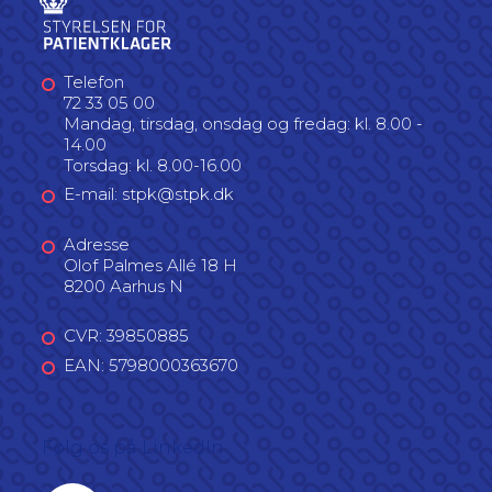
Telefon
72 33 05 00
Mandag, tirsdag, onsdag og fredag: kl. 8.00 -
14.00
Torsdag: kl. 8.00-16.00
E-mail: stpk@stpk.dk
Adresse
Olof Palmes Allé 18 H
8200 Aarhus N
CVR: 39850885
EAN: 5798000363670
Følg os på LinkedIn