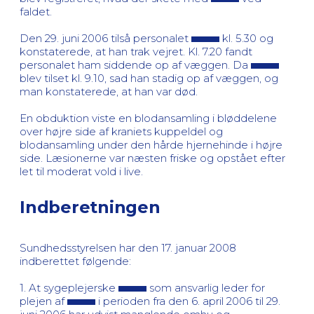
faldet.
Den 29. juni 2006 tilså personalet
kl. 5.30 og
konstaterede, at han trak vejret. Kl. 7.20 fandt
personalet ham siddende op af væggen. Da
blev tilset kl. 9.10, sad han stadig op af væggen, og
man konstaterede, at han var død.
En obduktion viste en blodansamling i bløddelene
over højre side af kraniets kuppeldel og
blodansamling under den hårde hjernehinde i højre
side. Læsionerne var næsten friske og opstået efter
let til moderat vold i live.
Indberetningen
Sundhedsstyrelsen har den 17. januar 2008
indberettet følgende:
1. At sygeplejerske
som ansvarlig leder for
plejen af
i perioden fra den 6. april 2006 til 29.