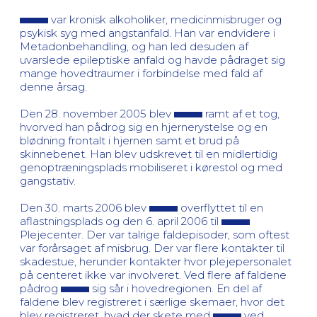
var kronisk alkoholiker, medicinmisbruger og
psykisk syg med angstanfald. Han var endvidere i
Metadonbehandling, og han led desuden af
uvarslede epileptiske anfald og havde pådraget sig
mange hovedtraumer i forbindelse med fald af
denne årsag.
Den 28. november 2005 blev
ramt af et tog,
hvorved han pådrog sig en hjernerystelse og en
blødning frontalt i hjernen samt et brud på
skinnebenet. Han blev udskrevet til en midlertidig
genoptræningsplads mobiliseret i kørestol og med
gangstativ.
Den 30. marts 2006 blev
overflyttet til en
aflastningsplads og den 6. april 2006 til
Plejecenter. Der var talrige faldepisoder, som oftest
var forårsaget af misbrug. Der var flere kontakter til
skadestue, herunder kontakter hvor plejepersonalet
på centeret ikke var involveret. Ved flere af faldene
pådrog
sig sår i hovedregionen. En del af
faldene blev registreret i særlige skemaer, hvor det
blev registreret, hvad der skete med
ved