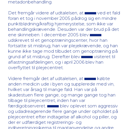
metadonbehandling.
Det fremgår videre af udtalelsen, at
ved et fald
foran et tog i november 2005 pådrog sig en mindre
punktblødning/kraftig hjernerystelse, som ikke var
behandlingskrævende. Desuden var der brud på det
ene skinneben. I december 2005 blev
udskrevet til et genoptræningscenter, hvor han
fortsatte sit misbrug, han var plejekrævende, og han
kunne ikke tage mod tilbudet om genoptræning på
grund af sit misbrug. Derefter blev
visiteret til
aflastningsafdelingen, og i april 2006 blev han
overflyttet til plejecentret.
Videre fremgår det af udtalelsen, at
købte
anden medicin ude i byen og supplerede med vin,
hvilket var årsag til mange fald. Han var på
skadestuen flere gange, og mange gange tog han
tilbage til plejecentret, inden han var
færdigobserveret.
blev oplevet som aggressiv
og udadreagerende flere gange under opholdet på
plejecentret efter indtagelse af alkohol og piller, og
der er udfærdiget registrerings- og
indberetningsskema til magtanvendelse og andre