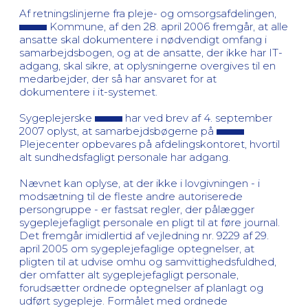
Af retningslinjerne fra pleje- og omsorgsafdelingen,
Kommune, af den 28. april 2006 fremgår, at alle
ansatte skal dokumentere i nødvendigt omfang i
samarbejdsbogen, og at de ansatte, der ikke har IT-
adgang, skal sikre, at oplysningerne overgives til en
medarbejder, der så har ansvaret for at
dokumentere i it-systemet.
Sygeplejerske
har ved brev af 4. september
2007 oplyst, at samarbejdsbøgerne på
Plejecenter opbevares på afdelingskontoret, hvortil
alt sundhedsfagligt personale har adgang.
Nævnet kan oplyse, at der ikke i lovgivningen - i
modsætning til de fleste andre autoriserede
persongruppe - er fastsat regler, der pålægger
sygeplejefagligt personale en pligt til at føre journal.
Det fremgår imidlertid af vejledning nr. 9229 af 29.
april 2005 om sygeplejefaglige optegnelser, at
pligten til at udvise omhu og samvittighedsfuldhed,
der omfatter alt sygeplejefagligt personale,
forudsætter ordnede optegnelser af planlagt og
udført sygepleje. Formålet med ordnede