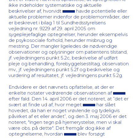
ikke indeholder systematiske og aktuelle
beskrivelser af, hvorvidt
havde potentielle eller
aktuelle problemer indenfor de problemområder, der
er beskrevet i bilag 1 til Sundhedsstyrelsens
vejledning nr. 9229 af 29. april 2005 om
sygeplejefaglige optegnelser, herunder eksempelvis
de psykosociale forhold, herunder misbrug og
mestring. Der mangler ligeledes de nødvendige
observationer og oplysninger om patientens tilstand,
jf. vejledningens punkt 5.2c, beskrivelse af udført
pleje og behandling, forebyggelsestiltag, observation
mv., jf. vejledningens punkt 5.2f og beskrivelse og
vurdering af resultatet, jf. vejledningens punkt 5.2g.
Endvidere er det nævnets opfattelse, at der er
enkelte notater vedrørende observationen af
efter fald. Den 14. april 2006 er det noteret, at ”det er
svært at finde ud af, hvor meget
har slået
hovedet, da han er noget vrøvlende og tydeligvis
påvirket af et eller andet”, og den 3. maj 2006 er det
noteret, "ingen tegn på hjernerystelse, men vi skal
være obs. på dette". Det fremgår dog ikke af
optegnelserne, hvordan
blev forsøgt